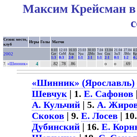
Максим Крейсман в 
с
Сезон: место,
Игры
Голы
Матчи
клуб
8.03
12.03
16.03
23.03
30.03
7.04
13.04
21.04
27.04
4.
2002
Сат
СпМ
Ала
Ура
ДМо
Зен
Сок
ЗиЛ
ЛМо
К
1:3
0:3
2:0
1:1
2:1
1:1
2:1
0:1
1:2
4:
«Шинник»
4
..82
..78
..86
о
о
..69
7.
«Шинник» (Ярославль) 
Шевчук
| 1.
Е. Сафонов
А. Кульчий
| 5.
А. Жиро
Скоков
| 9.
Е. Лосев
| 10
Дубинский
| 16.
Е. Кор