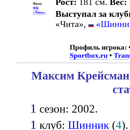
Рост:
181 см.
Вес:
Фото
ФК
Выступал за клуб
«Чита»
«Чита»,
«Шинник
Профиль игрока:
Sportbox.ru
•
Tran
Максим Крейсман 
ст
1
сезон: 2002.
1
клуб:
Шинник
(
4
).