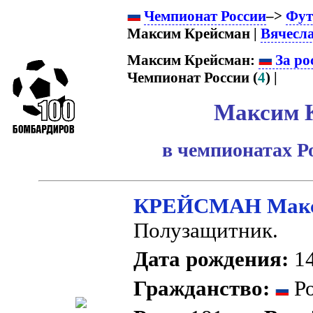
Чемпионат России
–>
Фут
Максим Крейсман |
Вячесл
Максим Крейсман:
За ро
Чемпионат России (
4
) |
Максим 
в чемпионатах Р
КРЕЙСМАН Макс
Полузащитник.
Дата рождения:
14
Гражданство:
Ро