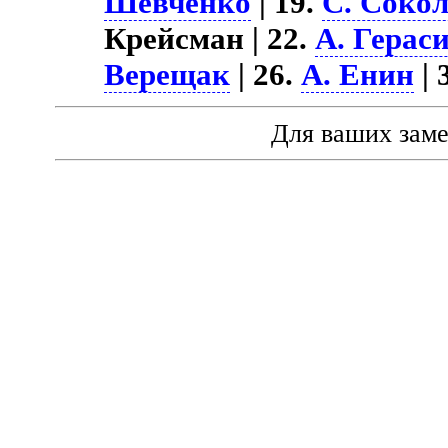
Шевченко
| 19.
С. Соко
Крейсман | 22.
А. Герас
Верещак
| 26.
А. Енин
| 
Для ваших зам