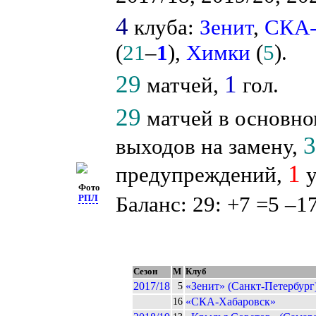
4
клуба:
Зенит
,
СКА-
(
21
–
1
),
Химки
(
5
).
29
1
матчей,
гол.
29
матчей в основно
выходов на замену,
1
предупреждений,
у
Фото
Баланс: 29: +7 =5 –17
РПЛ
Сезон
М
Клуб
2017/18
«Зенит» (Санкт-Петербург
5
«СКА-Хабаровск»
16