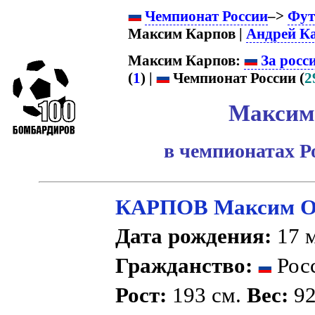
Чемпионат России
–>
Фут
Максим Карпов |
Андрей К
Максим Карпов:
За росс
(
1
) |
Чемпионат России (
2
Максим
в чемпионатах Р
КАРПОВ Максим О
Дата рождения:
17 м
Гражданство:
Рос
Рост:
193 см.
Вес:
92