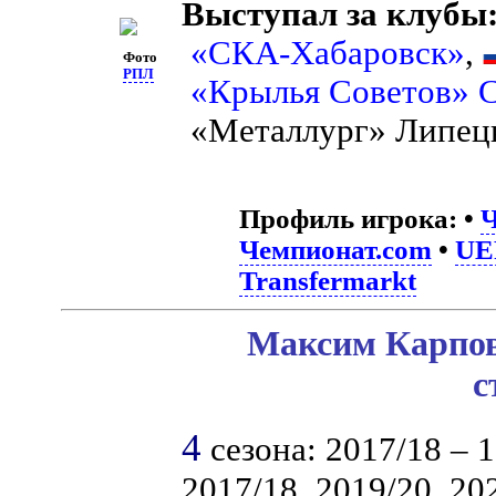
Выступал за клубы
«СКА-Хабаровск»
,
Фото
РПЛ
«Крылья Советов» 
«Металлург» Липец
Профиль игрока:
•
Ч
Чемпионат.com
•
UE
Transfermarkt
Максим Карпов
с
4
сезона: 2017/18 – 1
2017/18, 2019/20, 20