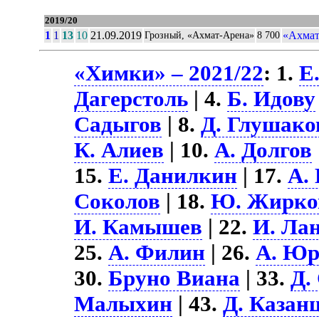
2019/20
1
1
13
10
21.09.2019
«Ахмат
Грозный, «Ахмат-Арена»
8 700
«Химки» – 2021/22
: 1.
Е
Дагерстоль
| 4.
Б. Идову
Садыгов
| 8.
Д. Глушако
К. Алиев
| 10.
А. Долгов
15.
Е. Данилкин
| 17.
А.
Соколов
| 18.
Ю. Жирко
И. Камышев
| 22.
И. Ла
25.
А. Филин
| 26.
А. Юр
30.
Бруно Виана
| 33.
Д.
Малыхин
| 43.
Д. Казан