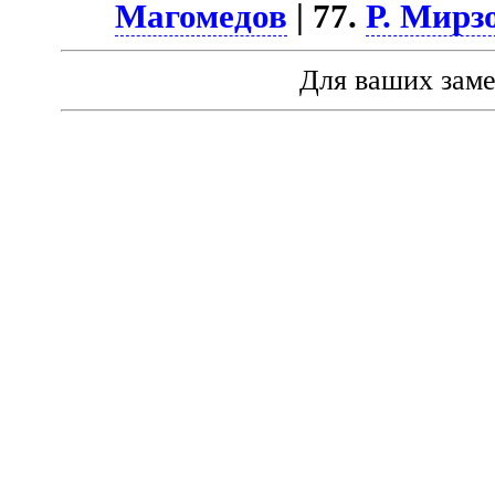
Магомедов
| 77.
Р. Мирз
Для ваших зам