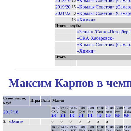
2018/19
«Крылья Советов» (Самара
13
2019/20
«Крылья Советов» (Самара
15
2021/22
«Крылья Советов» (Самара
8
«Химки»
13
Итого – клубы
«Зенит» (Санкт-Петербург
«СКА-Хабаровск»
«Крылья Советов» (Самара
«Химки»
Итого
Максим Карпов в чемп
Сезон: место,
Игры
Голы
Матчи
клуб
16.07
22.07
30.07
6.08
9.08
13.08
20.08
27.08
10.0
2017/18
СКА
Руб
Тос
СпМ
Урл
Ахм
Амк
Рст
ДМо
2:0
2:1
1:0
5:1
1:1
4:0
1:0
0:0
0:0
«Зенит»
о
о
о
о
о
о
о
5.
16.07
24.07
29.07
5.08
8.08
13.08
18.08
27.08
11.0
Зен
Арс
ЦСК
ЛМо
Анж
Руб
Тос
СпМ
Урл