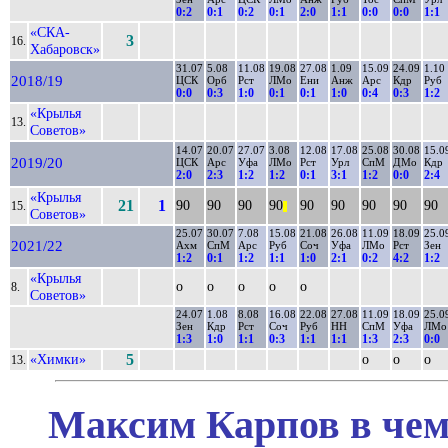
0:2
0:1
0:2
0:1
2:0
1:1
0:0
0:0
1:1
«СКА-
3
16.
Хабаровск»
31.07
5.08
11.08
19.08
27.08
1.09
15.09
24.09
1.10
2018/19
ЦСК
Орб
Рст
ЛМо
Ени
Анж
Арс
Кдр
Руб
0:0
0:3
1:0
0:1
0:1
1:0
0:4
0:3
1:2
«Крылья
13.
Советов»
14.07
20.07
27.07
3.08
12.08
17.08
25.08
30.08
15.0
2019/20
ЦСК
Арс
Уфа
ЛМо
Рст
Урл
СпМ
ДМо
Кдр
2:0
2:3
1:2
1:2
0:1
3:1
1:2
0:0
2:4
«Крылья
21
1
90
90
90
90
90
90
90
90
90
15.
||
Советов»
25.07
30.07
7.08
15.08
21.08
26.08
11.09
18.09
25.0
2021/22
Ахм
СпМ
Арс
Руб
Соч
Уфа
ЛМо
Рст
Зен
1:2
0:1
1:2
1:1
1:0
2:1
0:2
4:2
1:2
«Крылья
о
о
о
о
о
8.
Советов»
24.07
1.08
8.08
16.08
22.08
27.08
11.09
18.09
25.0
Зен
Кдр
Рст
Соч
Руб
НН
СпМ
Уфа
ЛМо
1:3
1:0
1:1
0:3
1:1
1:1
1:3
2:3
0:0
«Химки»
5
о
о
о
13.
Максим Карпов в чем