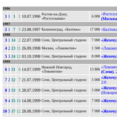
1996
«Ростсел
Ростов-на-Дону,
1
1
1
1
10.07.1996
6 000
«Ростсельмаш»
(Москва
1997
2
1
7
5
23.08.1997
«Балтик
Калининград, «Балтика»
17 000
1998
3
1
14
2
22.07.1998
«Жемчуж
Сочи, Центральный стадион
7 000
4
2
23
11
26.09.1998
«Локомо
Москва, «Локомотив»
1 500
5
3
24
12
03.10.1998
«Жемчуж
Сочи, Центральный стадион
8 000
1999
«Локомо
Нижний Новгород,
6
1
31
6
14.07.1999
13 800
«Локомотив»
(Сочи)
. 
«Жемчуж
7
2
32
7
21.07.1999
Сочи, Центральный стадион
5 000
2:0
«Жемчуж
8
3
33
8
28.07.1999
Сочи, Центральный стадион
5 000
(Новорос
9
4
35
10
14.08.1999
«Жемчуж
Сочи, Центральный стадион
7 000
10
5
37
12
28.08.1999
«Жемчуж
Сочи, Центральный стадион
7 000