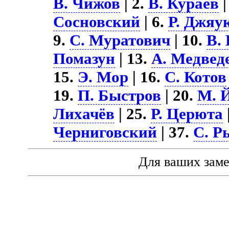
В. Чижов
| 2.
В. Кураев
|
Сосновский
| 6.
Р. Джяу
9.
С. Муратович
| 10.
В.
Помазун
| 13.
А. Медвед
15.
Э. Мор
| 16.
С. Котов
19.
П. Быстров
| 20.
М. 
Лихачёв
| 25.
Р. Церюта
Черниговский
| 37.
С. Р
Для ваших зам