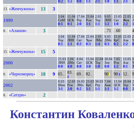
0:2
1:2
0:0
1:1
2:1
1:0
1:1
2:1
3
«Жемчужина»
13
3
13.
3.04
11.04
17.04
25.04
2.05
9.05
15.05
22.05
2
1999
СпМ
ЦСК
Ртр
Рсм
Тор
ЛНН
Сат
Жем
0:1
0:1
2:0
3:1
1:1
5:2
1:0
2:2
1
«Алания»
3
..71
..60
4
6.
3.04
11.04
17.04
25.04
2.05
9.05
15.05
22.05
2
Тор
ЛНН
Сат
Чрм
ЛМо
ДМо
КрС
Ала
У
0:1
1:1
0:3
0:3
1:4
0:3
0:2
2:2
0
«Жемчужина»
15
5
15.
25.03
1.04
8.04
15.04
22.04
30.04
7.05
13.05
1
2000
ЛНН
ДМо
Сат
ЦСК
Тор
Зен
Рсм
Ала
У
0:0
4:0
0:0
3:0
1:0
0:0
1:2
0:1
3
83..
«Черноморец»
18
9
65..
69..
82..
90
90
12..
6.
||
1
2
8.03
12.03
16.03
23.03
30.03
7.04
13.04
20.04
2
2002
Шин
Рсм
ЛМо
КрС
Ртр
Анж
ЦСК
Тор
У
3:1
2:0
0:2
3:1
1:1
1:1
3:2
0:0
2
«Сатурн»
2
6.
Константин Коваленко