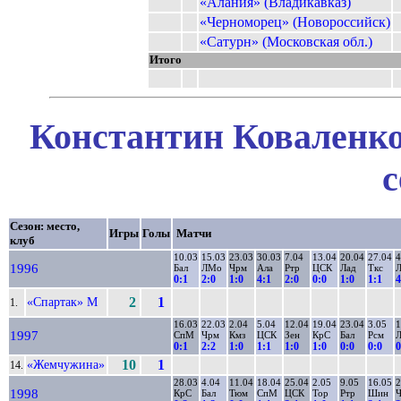
«Алания» (Владикавказ)
«Черноморец» (Новороссийск)
«Сатурн» (Московская обл.)
Итого
Константин Коваленко
с
Сезон: место,
Игры
Голы
Матчи
клуб
10.03
15.03
23.03
30.03
7.04
13.04
20.04
27.04
4
1996
Бал
ЛМо
Чрм
Ала
Ртр
ЦСК
Лад
Ткс
0:1
2:0
1:0
4:1
2:0
0:0
1:0
1:1
4
«Спартак» М
2
1
1.
16.03
22.03
2.04
5.04
12.04
19.04
23.04
3.05
1
1997
СпМ
Чрм
Кмз
ЦСК
Зен
КрС
Бал
Рсм
0:1
2:2
1:0
1:1
1:0
1:0
0:0
0:0
0
«Жемчужина»
10
1
14.
28.03
4.04
11.04
18.04
25.04
2.05
9.05
16.05
2
1998
КрС
Бал
Тюм
СпМ
ЦСК
Тор
Ртр
Шин