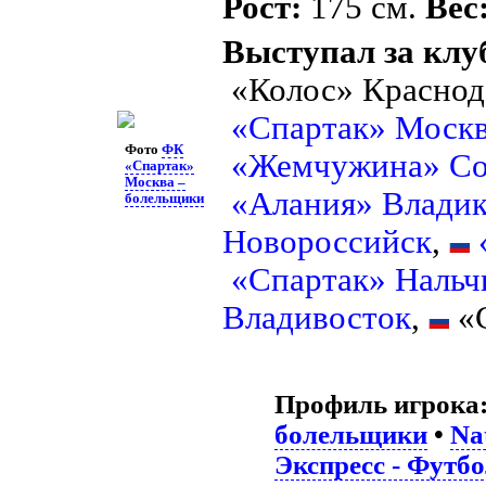
Рост:
175 см.
Вес
Выступал за клу
«Колос» Краснод
«Спартак» Моск
Фото
ФК
«Жемчужина» С
«Спартак»
Москва –
«Алания» Владик
болельщики
Новороссийск
,
«Спартак» Нальч
Владивосток
,
«С
Профиль игрока
болельщики
•
Na
Экспресс - Футб