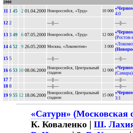
2000
«Черном
11
1
45
2
01.04.2000
Новороссийск, «Труд»
10 000
4:0
12
2
––||––
––||––
«Черном
13
3
49
6
07.05.2000
Новороссийск, «Труд»
12 000
(Ростов-
«Локомо
14
4
52
9
26.05.2000
Москва, «Локомотив»
3 000
(Новоро
15
5
––||––
––||––
«Черном
Новороссийск, Центральный
16
6
53
10
08.06.2000
12 000
стадион
(Самара).
17
7
––||––
––||––
18
8
––||––
––||––
«Черном
Новороссийск, Центральный
19
9
55
12
18.06.2000
15 000
стадион
3:1
«Сатурн» (Московская о
К. Коваленко |
Ш. Лахи