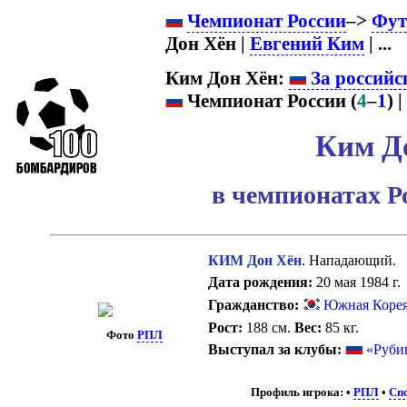
Чемпионат России
–>
Фут
Дон Хён |
Евгений Ким
| ...
Ким Дон Хён:
За российс
Чемпионат России (
4
–
1
) |
Ким Д
в чемпионатах Р
КИМ Дон Хён
. Нападающий.
Дата рождения:
20 мая 1984 г.
Гражданство:
Южная Коре
Рост:
188 см.
Вес:
85 кг.
Фото
РПЛ
Выступал за клубы:
«Руби
Профиль игрока:
•
РПЛ
•
Спо