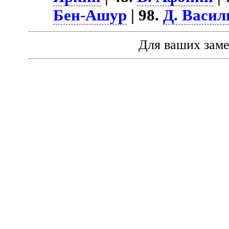
Бен-Ашур
| 98.
Д. Васил
Для ваших зам