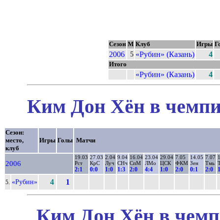
Сезон
М
Клуб
Игры
Г
2006
«Рубин» (Казань)
4
5
Итого
«Рубин» (Казань)
4
Ким Дон Хён в чемпи
Сезон:
место,
Игры
Голы
Матчи
клуб
19.03
27.03
2.04
9.04
16.04
23.04
29.04
7.05
14.05
7.07
2006
Рст
КрС
Луч
СНч
СпМ
ЛМо
ЦСК
ФКМ
Зен
Тмь
2:1
0:0
1:0
1:3
2:0
4:4
1:0
2:0
0:1
2:0
«Рубин»
4
1
5.
Ким Дон Хён в чемп