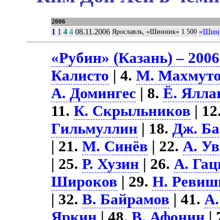
2006
1
1
4
4
08.11.2006
«Шинн
Ярославль, «Шинник»
1 500
«Рубин» (Казань) – 2006
Калисто
| 4.
М. Махмут
А. Домингес
| 8.
Ё. Ялла
11.
К. Скрыльников
| 12
Гильмуллин
| 18.
Дж. Ба
| 21.
М. Синёв
| 22.
А. У
| 25.
Р. Хузин
| 26.
А. Га
Широков
| 29.
Н. Ревиш
| 32.
В. Байрамов
| 41.
А.
Яркин
| 48.
В. Афонин
| 