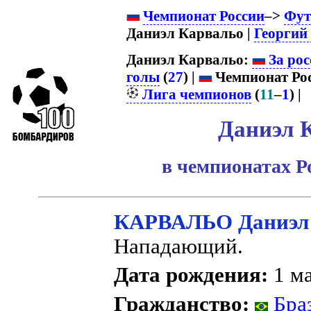
Чемпионат России
–>
Фут
Даниэл Карвальо |
Георгий
Даниэл Карвальо:
За рос
голы
(
27
) |
Чемпионат Рос
Лига чемпионов
(
11
–
1
) |
Даниэл 
в чемпионатах Р
КАРВАЛЬО Даниэл
Нападающий.
Дата рождения:
1 ма
Гражданство:
Бра