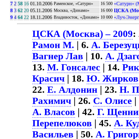
7
2
58
16
01.10.2006
«Сатурн» (
Раменское, «Сатурн»
16 500
8
3
62
20
05.11.2006
ЦСКА (Мо
Москва, «Динамо»
16 000
9
4
64
22
18.11.2006
«Луч-Энерг
Владивосток, «Динамо»
10 000
ЦСКА (Москва) – 2009
:
Рамон М.
| 6.
А. Березу
Вагнер Лав
| 10.
А. Дзаг
13.
М. Гонсалес
| 14.
Рик
Красич
| 18.
Ю. Жирков
22.
Е. Алдонин
| 23.
Н. 
Рахимич
| 26.
С. Олисе
|
А. Власов
| 42.
Г. Щенни
Перепелюков
| 45.
А. Ку
Васильев
| 50.
А. Григор