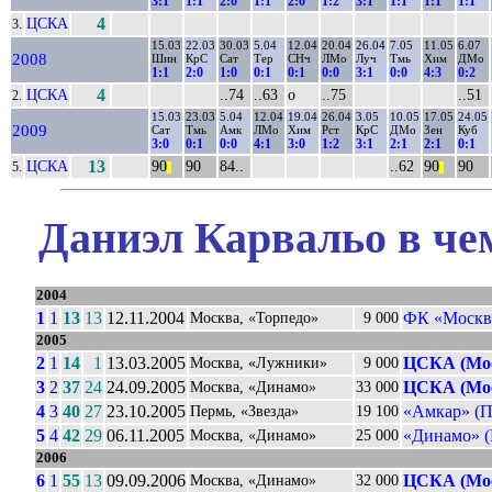
3:1
1:1
2:0
1:1
2:0
1:2
3:1
1:1
1:1
1:1
ЦСКА
4
3.
15.03
22.03
30.03
5.04
12.04
20.04
26.04
7.05
11.05
6.07
2008
Шин
КрС
Сат
Тер
СНч
ЛМо
Луч
Тмь
Хим
ДМо
1:1
2:0
1:0
0:1
0:1
0:0
3:1
0:0
4:3
0:2
ЦСКА
4
..74
..63
о
..75
..51
2.
15.03
23.03
5.04
12.04
19.04
26.04
3.05
10.05
17.05
24.05
2009
Сат
Тмь
Амк
ЛМо
Хим
Рст
КрС
ДМо
Зен
Куб
3:0
0:1
0:0
4:1
3:0
1:2
3:1
2:1
2:1
0:1
ЦСКА
13
90
90
84..
..62
90
90
5.
||
||
Даниэл Карвальо в че
2004
1
1
13
13
12.11.2004
ФК «Москв
Москва, «Торпедо»
9 000
2005
2
1
14
1
13.03.2005
ЦСКА (Мо
Москва, «Лужники»
9 000
3
2
37
24
24.09.2005
ЦСКА (Мо
Москва, «Динамо»
33 000
4
3
40
27
23.10.2005
«Амкар» (П
Пермь, «Звезда»
19 100
5
4
42
29
06.11.2005
«Динамо» (
Москва, «Динамо»
25 000
2006
6
1
55
13
09.09.2006
ЦСКА (Мо
Москва, «Динамо»
32 000