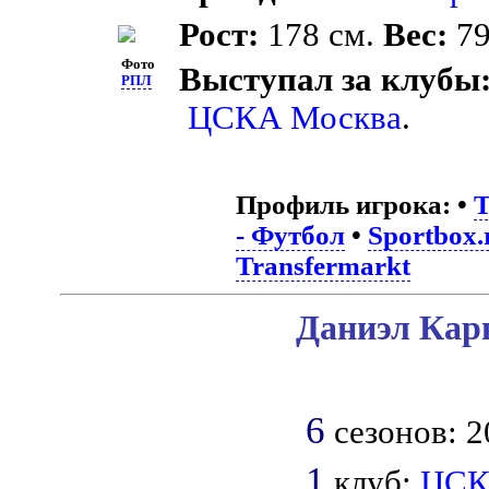
Рост:
178 см.
Вес:
79
Фото
Выступал за клубы
РПЛ
ЦСКА Москва
.
Профиль игрока:
•
T
- Футбол
•
Sportbox.
Transfermarkt
Даниэл Карв
6
сезонов: 2
1
клуб:
ЦС