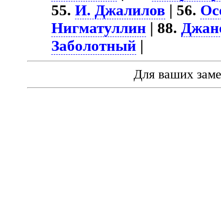
55.
И. Джалилов
| 56.
Ос
Нигматуллин
| 88.
Джане
Заболотный
|
Для ваших зам