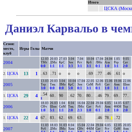
Итого
ЦСКА (Москв
Даниэл Карвальо в чем
Сезон:
место,
Игры
Голы
Матчи
клуб
12.03
20.03
27.03
3.04
7.04
10.04
17.04
24.04
1.05
9.05
2004
ТМт
ДМо
КрС
Зен
Рст
Куб
ЛМо
Ала
Ртр
Сат
0:0
1:1
1:1
3:3
3:1
3:1
0:1
1:0
3:1
2:0
ЦСКА
13
1
..63
..71
о
о
о
..69
..77
..46
..61
о
2.
13.03
20.03
3.04
10.04
17.04
22.05
12.06
15.06
19.06
22.06
2005
Тер
Тмь
ЛМо
КрС
Зен
СпМ
Руб
Сат
Амк
Шин
3:0
0:0
0:0
5:0
0:1
3:1
0:1
1:0
3:1
1:1
..54
ЦСКА
29
4
60..
90
..62
70..
80..
..46
79..
69..
77..
1.
1
18.03
26.03
1.04
8.04
16.04
22.04
29.04
6.05
14.05
6.07
2006
СНч
Шин
СпМ
Тмь
ЛМо
Сат
Руб
Амк
ФКМ
Тор
1:0
5:1
1:1
2:0
2:3
1:0
0:1
2:0
1:0
2:0
ЦСКА
22
4
67..
83..
62..
69..
63..
..46
78..
..72
1.
||
11.03
18.03
31.03
8.04
15.04
22.04
29.04
6.05
12.05
20.05
2007
Руб
ДМо
ЛМо
Хим
СНч
ФКМ
Сат
Рст
СпМ
Амк