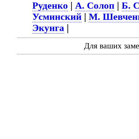
Руденко
|
А. Солоп
|
Б. 
Усминский
|
М. Шевчен
Экунга
|
Для ваших зам