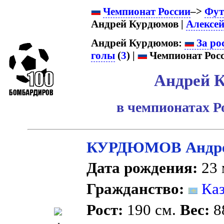
Чемпионат России
–>
Фут
Андрей Курдюмов |
Алексей
Андрей Курдюмов:
За ро
голы
(
3
) |
Чемпионат Росс
Андрей 
в чемпионатах Р
КУРДЮМОВ Андре
Дата рождения:
23 
Гражданство:
Каз
Рост:
190 см.
Вес:
88