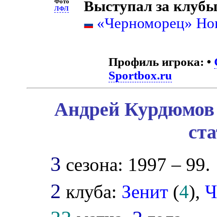
Фото
Выступал за клубы
ЛФЛ
«Черноморец» Но
Профиль игрока:
•
Sportbox.ru
Андрей Курдюмов 
ст
3
сезона: 1997 – 99.
2
клуба:
Зенит
(
4
),
Ч