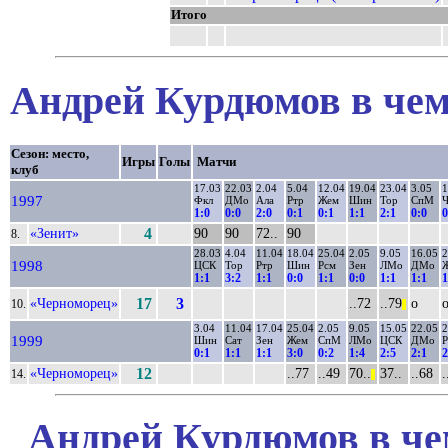
Итого
Андрей Курдюмов в чем
Сезон: место,
Игры
Голы
Матчи
клуб
17.03
22.03
2.04
5.04
12.04
19.04
23.04
3.05
1
1997
Фкл
ДМо
Ала
Ртр
Жем
Шин
Тор
СпМ
1:0
0:0
2:0
0:1
0:1
1:1
2:1
0:0
0
«Зенит»
4
90
90
72..
90
8.
28.03
4.04
11.04
18.04
25.04
2.05
9.05
16.05
2
1998
ЦСК
Тор
Ртр
Шин
Рсм
Зен
ЛМо
ДМо
1:1
3:2
1:1
0:0
1:1
0:0
1:1
1:1
1
«Черноморец»
17
3
..72
..79
о
10.
||
3.04
11.04
17.04
25.04
2.05
9.05
15.05
22.05
2
1999
Шин
Сат
Зен
Жем
СпМ
ЛМо
ЦСК
ДМо
Р
0:1
1:1
1:1
3:0
0:2
1:4
2:5
2:1
2
«Черноморец»
12
..77
..49
70..
37..
..68
.
14.
||
Андрей Курдюмов в че