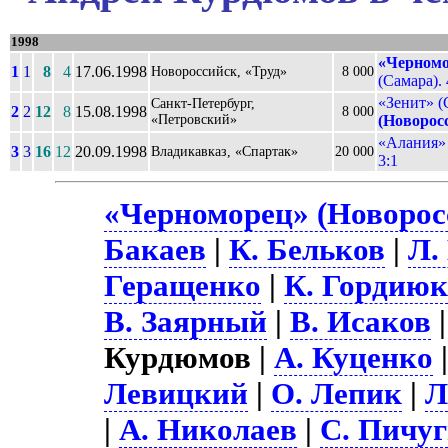
1998
«Черномо
1
1
8
4
17.06.1998
Новороссийск, «Труд»
8 000
(Самара). 
«Зенит» (
Санкт-Петербург,
2
2
12
8
15.08.1998
8 000
«Петровский»
(Новорос
«Алания» 
3
3
16
12
20.09.1998
Владикавказ, «Спартак»
20 000
3:1
«Черноморец» (Новоросс
Бакаев
|
К. Бельков
|
Л.
Геращенко
|
К. Гордию
В. Заярный
|
В. Исаков
Курдюмов |
А. Куценко
Левицкий
|
О. Лепик
|
Л
|
А. Николаев
|
С. Пичу