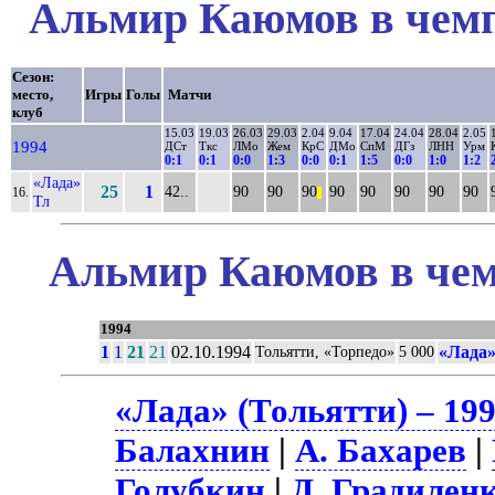
Альмир Каюмов в чемп
Сезон:
место,
Игры
Голы
Матчи
клуб
15.03
19.03
26.03
29.03
2.04
9.04
17.04
24.04
28.04
2.05
1994
ДСт
Ткс
ЛМо
Жем
КрС
ДМо
СпМ
ДГз
ЛНН
Урм
0:1
0:1
0:0
1:3
0:0
0:1
1:5
0:0
1:0
1:2
«Лада»
25
1
42..
90
90
90
90
90
90
90
90
16.
||
Тл
Альмир Каюмов в чем
1994
1
1
21
21
02.10.1994
«Лада»
Тольятти, «Торпедо»
5 000
«Лада» (Тольятти) – 19
Балахнин
|
А. Бахарев
|
Голубкин
|
Д. Градилен