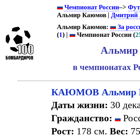
Чемпионат России
–>
Фут
Альмир Каюмов |
Дмитрий
Альмир Каюмов:
За росс
(
1
) |
Чемпионат России (
2
Альмир
в чемпионатах Р
КАЮМОВ Альмир 
Даты жизни:
30 дека
Гражданство:
Рос
Рост:
178 см.
Вес:
75