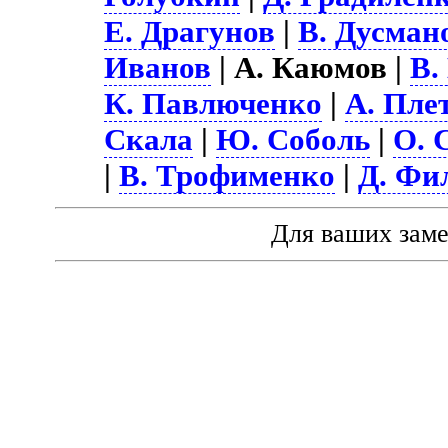
Е. Драгунов
|
В. Дусман
Иванов
| А. Каюмов |
В.
К. Павлюченко
|
А. Пле
Скала
|
Ю. Соболь
|
О. 
|
В. Трофименко
|
Д. Фи
Для ваших зам