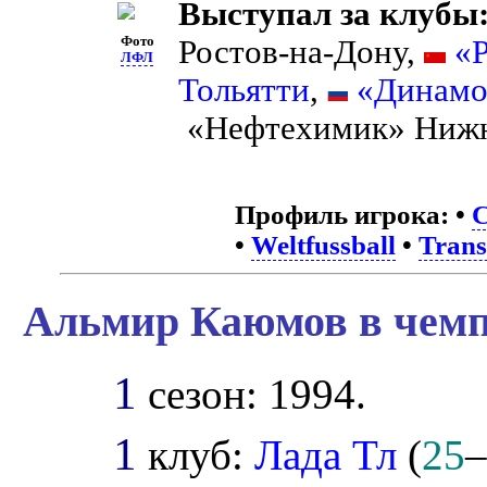
Выступал за клубы
Фото
Ростов-на-Дону,
«
ЛФЛ
Тольятти
,
«Динамо
«Нефтехимик» Нижн
Профиль игрока:
•
С
•
Weltfussball
•
Trans
Альмир Каюмов в чемп
1
сезон: 1994.
1
клуб:
Лада Тл
(
25