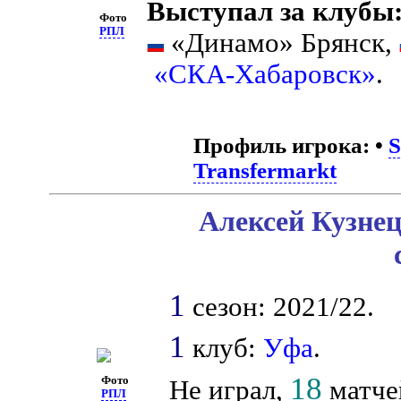
Выступал за клубы
Фото
РПЛ
«Динамо» Брянск,
«СКА-Хабаровск»
.
Профиль игрока:
•
S
Transfermarkt
Алексей Кузнец
1
сезон: 2021/22.
1
клуб:
Уфа
.
18
Фото
Не играл,
матчей
РПЛ