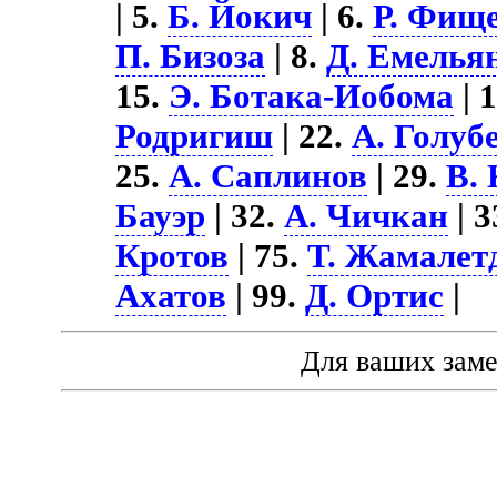
| 5.
Б. Йокич
| 6.
Р. Фищ
П. Бизоза
| 8.
Д. Емелья
15.
Э. Ботака-Иобома
| 
Родригиш
| 22.
А. Голуб
25.
А. Саплинов
| 29.
В.
Бауэр
| 32.
А. Чичкан
| 3
Кротов
| 75.
Т. Жамалет
Ахатов
| 99.
Д. Ортис
|
Для ваших зам