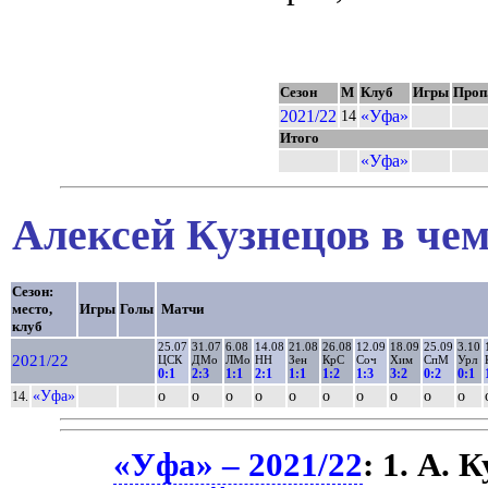
Сезон
М
Клуб
Игры
Проп
2021/22
«Уфа»
14
Итого
«Уфа»
Алексей Кузнецов в чем
Сезон:
место,
Игры
Голы
Матчи
клуб
25.07
31.07
6.08
14.08
21.08
26.08
12.09
18.09
25.09
3.10
2021/22
ЦСК
ДМо
ЛМо
НН
Зен
КрС
Соч
Хим
СпМ
Урл
0:1
2:3
1:1
2:1
1:1
1:2
1:3
3:2
0:2
0:1
«Уфа»
о
о
о
о
о
о
о
о
о
о
14.
«Уфа» – 2021/22
: 1. А. 