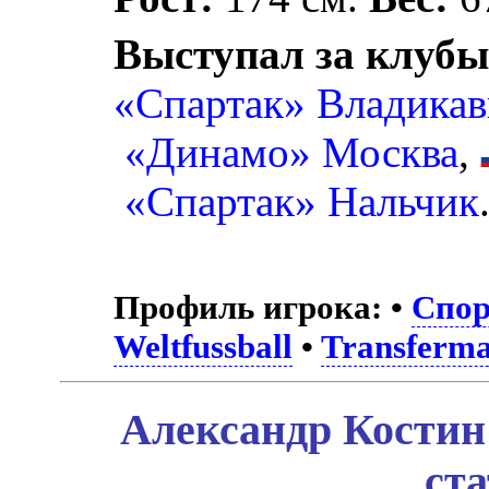
Выступал за клубы
«Спартак» Владикав
«Динамо» Москва
,
«Спартак» Нальчик
Профиль игрока:
•
Спор
Weltfussball
•
Transferma
Александр Костин
ст