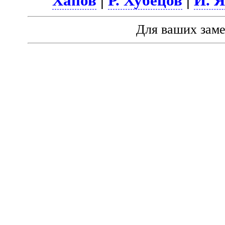
Хапов
|
Р. Хубецов
|
И. 
Для ваших зам