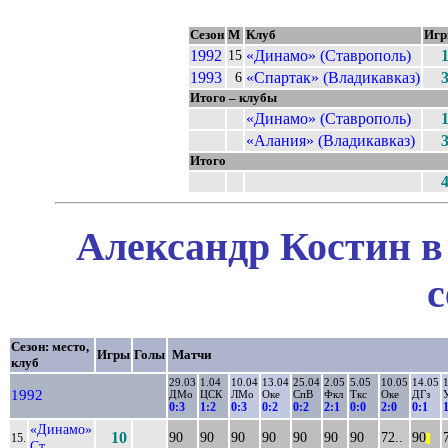
Сезон
М
Клуб
Иг
1992
«Динамо» (Ставрополь)
15
1993
«Спартак» (Владикавказ)
6
Итого – клубы
«Динамо» (Ставрополь)
«Алания» (Владикавказ)
Итого
Александр Костин в
с
Сезон: место,
Игры
Голы
Матчи
клуб
29.03
1.04
10.04
13.04
25.04
2.05
5.05
10.05
14.05
1992
ДМо
ЦСК
ЛМо
Оке
СпВ
Фкл
Ткс
Оке
ДГз
0:3
1:2
0:3
0:2
0:2
2:1
0:0
2:0
0:1
«Динамо»
10
90
90
90
90
90
90
90
72..
90
15.
||
Ст