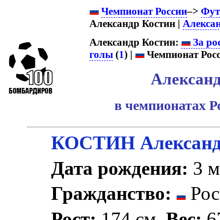
Чемпионат России
–>
Фут
Александр Костин |
Алекса
Александр Костин:
За ро
голы
(
1
) |
Чемпионат Росс
Александ
в чемпионатах Р
КОСТИН Александ
Дата рождения:
3 м
Гражданство:
Рос
Рост:
174 см.
Вес:
67