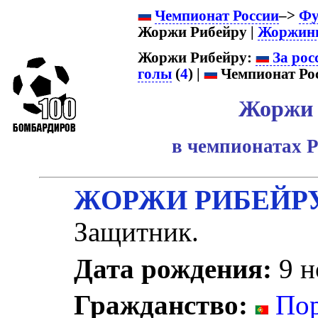
Чемпионат России
–>
Фу
Жоржи Рибейру |
Жоржин
Жоржи Рибейру:
За рос
голы
(
4
) |
Чемпионат Рос
Жоржи 
в чемпионатах Р
ЖОРЖИ РИБЕЙР
Защитник.
Дата рождения:
9 н
Гражданство:
Пор