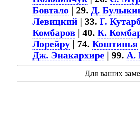
Бовтало
| 29.
Д. Булыки
Левицкий
| 33.
Г. Кутар
Комбаров
| 40.
К. Комба
Лорейру
| 74.
Коштинья
Дж. Энакархире
| 99.
А.
Для ваших зам