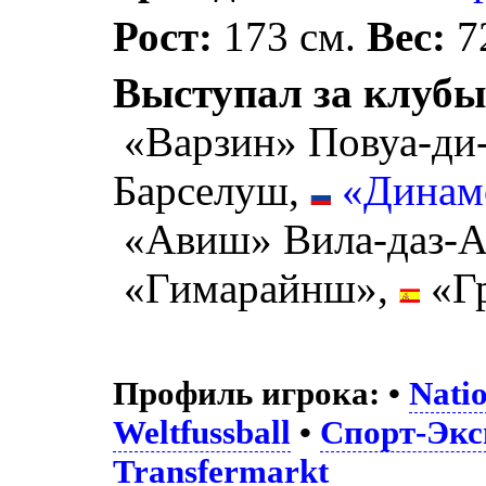
Рост:
173 см.
Вес:
72
Выступал за клубы
«Варзин» Повуа-ди
Барселуш,
«Динам
«Авиш» Вила-даз-
«Гимарайнш»,
«Гр
Профиль игрока:
•
Nati
Weltfussball
•
Спорт-Экс
Transfermarkt