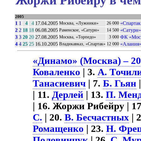
Жоржи Рибейру в чем
2005
1
1
4
4
17.04.2005
«Спартак
Москва, «Лужники»
26 000
2
2
18
18
06.08.2005
«Сатурн»
Раменское, «Сатурн»
14 500
3
3
20
20
27.08.2005
ФК «Мос
Москва, «Торпедо»
3 000
4
4
25
25
16.10.2005
«Алания»
Владикавказ, «Спартак»
12 000
«Динамо» (Москва) – 2
Коваленко
| 3.
А. Точил
Танасиевич
| 7.
Б. Гьян
|
| 11.
Дерлей
| 13.
П. Мен
| 16. Жоржи Рибейру | 1
С.
| 20.
В. Бесчастных
| 
Ромащенко
| 23.
Н. Фре
Половинчук
| 26.
С. Му