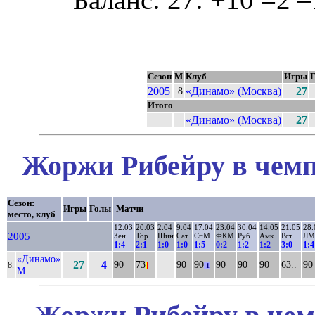
Сезон
М
Клуб
Игры
2005
«Динамо» (Москва)
27
8
Итого
«Динамо» (Москва)
27
Жоржи Рибейру в чемп
Сезон:
Игры
Голы
Матчи
место, клуб
12.03
20.03
2.04
9.04
17.04
23.04
30.04
14.05
21.05
28.
2005
Зен
Тор
Шин
Сат
СпМ
ФКМ
Руб
Амк
Рст
ЛМ
1:4
2:1
1:0
1:0
1:5
0:2
1:2
1:2
3:0
1:4
«Динамо»
27
4
90
73
90
90
90
90
90
63..
90
8.
|
|
1
М