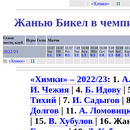
«Химки»
11
Жанью Бикел в чемпи
Сезон:
Игры
Голы
Матчи
место, клуб
15.07
24.07
31.07
7.08
14.08
20.08
26.08
3.09
10.09
18.
2022/23
Зен
НН
Рст
Тор
Ахм
ЛМо
Соч
Орб
КрС
Кдр
1:1
3:0
0:1
3:1
1:3
0:3
1:4
1:3
0:0
1:3
«Химки»
11
15.
«Химки» – 2022/23
: 1.
А
И. Чежия
| 4.
Б. Идову
| 
Тихий
| 7.
И. Садыгов
| 
Долгов
| 11.
А. Ломовиц
| 15.
В. Хубулов
| 16. Жа