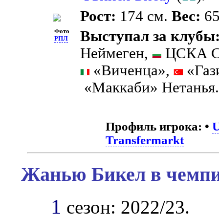
Рост:
174 см.
Вес:
65
Фото
Выступал за клубы
РПЛ
Неймеген,
ЦСКА С
«Виченца»,
«Газ
«Маккаби» Нетанья
Профиль игрока:
•
Transfermarkt
Жанью Бикел в чемпи
1
сезон: 2022/23.