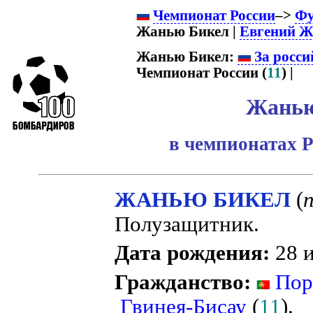
Чемпионат России
–>
Фу
Жанью Бикел |
Евгений Ж
Жанью Бикел:
За росси
Чемпионат России (
11
) |
Жанью
в чемпионатах Р
ЖАНЬЮ БИКЕЛ
(
Полузащитник.
Дата рождения:
28 и
Гражданство:
Пор
Гвинея-Бисау
(
11
).