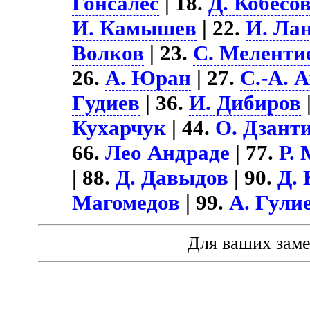
Гонсалес
| 18.
Д. Кобесо
И. Камышев
| 22.
И. Ла
Волков
| 23.
С. Меленти
26.
А. Юран
| 27.
С.-А. 
Гудиев
| 36.
И. Дибиров
Кухарчук
| 44.
О. Дзант
66.
Лео Андраде
| 77.
Р.
| 88.
Д. Давыдов
| 90.
Д.
Магомедов
| 99.
А. Гули
Для ваших зам