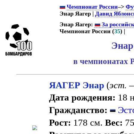
Чемпионат России
–>
Фу
Энар Яагер |
Давид Яблонс
Энар Яагер:
За российс
Чемпионат России (
35
) |
Энар
в чемпионатах 
ЯАГЕР Энар
(
эст.
–
Дата рождения:
18 н
Гражданство:
Эст
Рост:
178 см.
Вес:
75