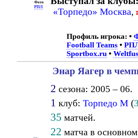
Выступал за клубы
Фото
РПЛ
«Торпедо» Москва
,
Профиль игрока:
•
Ф
Football Teams
•
РП
Sportbox.ru
•
Weltfus
Энар Яагер в чемп
2
сезона: 2005 – 06.
1
клуб:
Торпедо М
(
35
матчей.
22
матча в основном