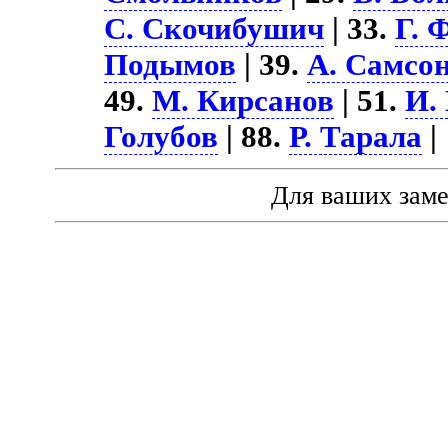
С. Скочибушич
| 33.
Г. 
Подымов
| 39.
А. Самсо
49.
М. Кирсанов
| 51.
И.
Голубов
| 88.
Р. Тарала
|
Для ваших зам