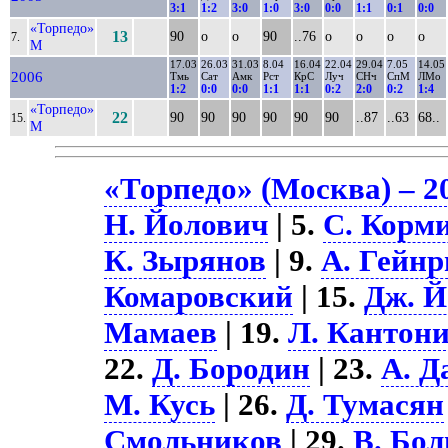
3:1
1:2
3:0
1:0
3:0
0:0
1:1
0:1
0:0
«Торпедо»
13
90
о
о
90
..76
о
о
о
о
7.
М
17.03
26.03
31.03
8.04
16.04
22.04
29.04
7.05
14.05
2006
Тмь
Сат
Амк
Рст
КрС
Луч
СНч
СпМ
ЛМо
1:2
0:0
0:0
1:1
1:1
0:2
2:0
0:2
1:4
«Торпедо»
22
90
90
90
90
90
90
..87
..63
68..
15.
М
«Торпедо» (Москва) – 2
Н. Йолович
| 5.
С. Корм
К. Зырянов
| 9.
А. Гейнр
Комаровский
| 15.
Дж. 
Мамаев
| 19.
Л. Кантони
22.
Д. Бородин
| 23.
А. 
М. Кусь
| 26.
Д. Тумасян
Смольников
| 29.
В. Бол