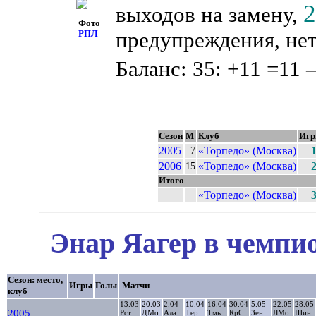
выходов на замену,
Фото
предупреждения, нет
РПЛ
Баланс: 35: +11 =11 
Сезон
М
Клуб
Иг
2005
«Торпедо» (Москва)
7
2006
«Торпедо» (Москва)
15
Итого
«Торпедо» (Москва)
Энар Яагер в чемпио
Сезон: место,
Игры
Голы
Матчи
клуб
13.03
20.03
2.04
10.04
16.04
30.04
5.05
22.05
28.05
2005
Рст
ДМо
Ала
Тер
Тмь
КрС
Зен
ЛМо
Шин