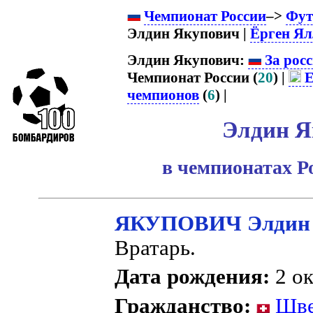
Чемпионат России
–>
Фут
Элдин Якупович |
Ёрген Ял
Элдин Якупович:
За рос
Чемпионат России (
20
) |
Е
чемпионов
(
6
) |
Элдин Я
в чемпионатах Р
ЯКУПОВИЧ Элдин
Вратарь.
Дата рождения:
2 ок
Гражданство:
Шве