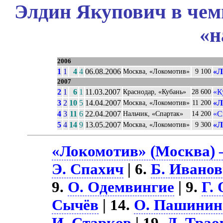
Элдин Якупович в чем
«н
2006
1
1
4
4
06.08.2006
«Л
Москва, «Локомотив»
9 100
2007
2
1
6
1
11.03.2007
«К
Краснодар, «Кубань»
28 600
3
2
10
5
14.04.2007
«Л
Москва, «Локомотив»
11 200
4
3
11
6
22.04.2007
«С
Нальчик, «Спартак»
14 200
5
4
14
9
13.05.2007
«Л
Москва, «Локомотив»
9 300
«Локомотив» (Москва) 
Э. Спахич
| 6.
Б. Ивано
9.
О. Одемвингие
| 9.
Г.
Сычёв
| 14.
О. Пашинин
И. Старков
| 19.
Д. Трао