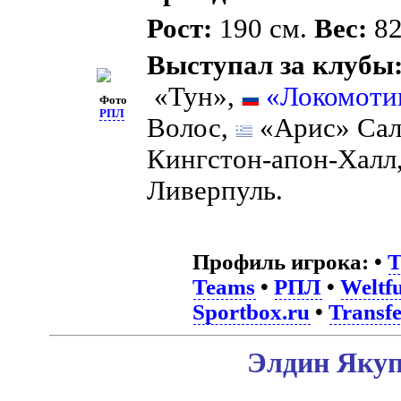
Рост:
190 см.
Вес:
82
Выступал за клубы
«Тун»,
«Локомоти
Фото
РПЛ
Волос,
«Арис» Са
Кингстон-апон-Халл
Ливерпуль.
Профиль игрока:
•
T
Teams
•
РПЛ
•
Weltfu
Sportbox.ru
•
Transf
Элдин Якуп