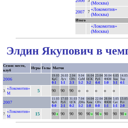
2006
3
(Москва)
«Локомотив»
2007
7
(Москва)
Итого
«Локомотив»
(Москва)
Элдин Якупович в чемп
Сезон: место,
Игры
Голы
Матчи
клуб
19.03
26.03
2.04
9.04
16.04
23.04
30.04
6.05
14.05
2006
КрС
Луч
СНч
СпМ
ЦСК
Руб
ФКМ
Зен
Тор
0:1
1:1
2:3
1:2
3:2
4:4
1:0
3:1
4:1
«Локомотив»
5
90
90
90
о
о
о
о
о
3.
М
11.03
17.03
31.03
7.04
14.04
22.04
28.04
5.05
13.05
2007
Куб
Руб
ЦСК
ДМо
Хим
СНч
ФКМ
Сат
Рст
0:0
2:1
0:2
1:2
1:0
0:0
1:1
1:1
2:0
«Локомотив»
15
90
90
90
90
90
90
90
90
90
7.
0
0
0
0
М