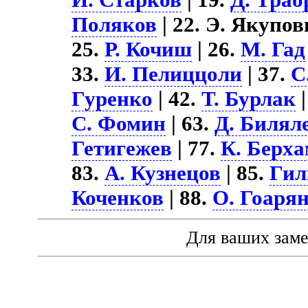
Поляков
| 22. Э. Якупов
25.
Р. Кочиш
| 26.
М. Гад
33.
И. Пелиццоли
| 37.
С
Гуренко
| 42.
Т. Бурлак
|
С. Фомин
| 63.
Д. Билял
Гетигежев
| 77.
К. Берх
83.
А. Кузнецов
| 85.
Гил
Коченков
| 88.
О. Гоаря
Для ваших зам