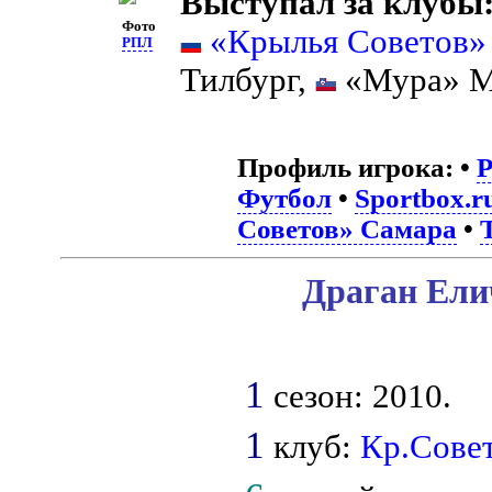
Выступал за клубы
Фото
«Крылья Советов»
РПЛ
Тилбург,
«Мура» М
Профиль игрока:
•
Футбол
•
Sportbox.r
Советов» Самара
•
Драган Ели
1
сезон: 2010.
1
клуб:
Кр.Сове