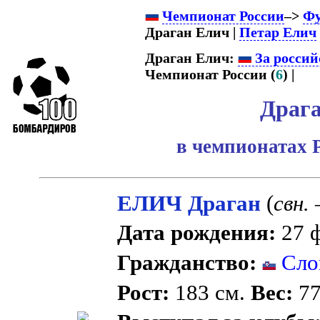
Чемпионат России
–>
Фу
Драган Елич |
Петар Елич
Драган Елич:
За россий
Чемпионат России (
6
) |
Драг
в чемпионатах 
ЕЛИЧ Драган
(
свн.
–
Дата рождения:
27 ф
Гражданство:
Сло
Рост:
183 см.
Вес:
77