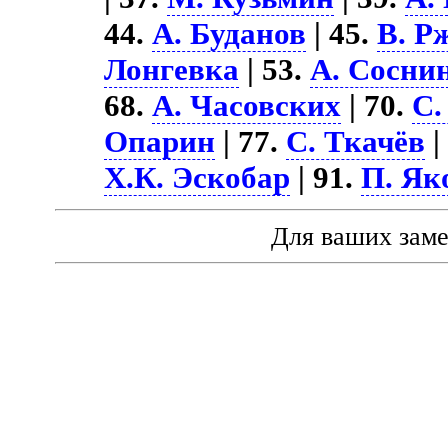
44.
А. Буданов
| 45.
В. Р
Лонгевка
| 53.
А. Сосни
68.
А. Часовских
| 70.
С.
Опарин
| 77.
С. Ткачёв
|
Х.К. Эскобар
| 91.
П. Як
Для ваших зам