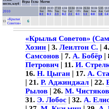
Игры
Голы
Матчи
место, клуб
13.03
20.03
27.03
4.04
10.04
18.04
26.04
30.04
5.05
10.
2010
Зен
ЛМо
Тмь
Тер
Сат
СНч
Амк
Анж
Ала
Сиб
0:1
0:3
2:3
0:2
2:1
0:1
1:1
0:0
1:0
1:4
«Крылья
6
13.
Советов»
«Крылья Советов» (Сам
Хозин
| 3.
Леилтон С.
| 4
Самсонов
| 7.
А. Бобёр
| 
Петрович
| 11.
И. Стрел
16.
Н. Цыган
| 17.
А. Ст
| 21.
Р. Аджинджал
| 22.
Рылов
| 26.
М. Чистяко
31.
Э. Лобос
| 32.
А. Ели
| 37.
М. Кузьмин
| 39.
А.