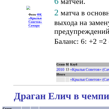
6
матчей.
2
матча в основн
Фото
ФК
«Крылья
выхода на замен
Советов»
Самара
предупреждений,
Баланс: 6: +2 =2 
Сезон
М
Клуб
2010
«Крылья Советов» (Са
13
Итого
«Крылья Советов» (Са
Драган Елич в чемпи
Сезон: