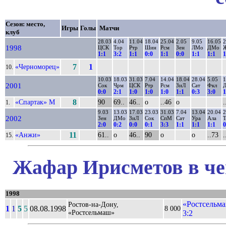
Сезон: место,
Игры
Голы
Матчи
клуб
28.03
4.04
11.04
18.04
25.04
2.05
9.05
16.05
2
1998
ЦСК
Тор
Ртр
Шин
Рсм
Зен
ЛМо
ДМо
1:1
3:2
1:1
0:0
1:1
0:0
1:1
1:1
1
«Черноморец»
7
1
10.
10.03
18.03
31.03
7.04
14.04
18.04
28.04
5.05
1
2001
Сок
Чрм
ЦСК
Ртр
Рсм
ЗиЛ
Сат
Фкл
0:0
2:1
1:0
1:0
1:0
1:1
0:3
3:0
1
«Спартак» М
8
90
69..
46..
о
..46
о
.
1.
9.03
13.03
17.03
23.03
31.03
7.04
13.04
20.04
2
2002
Зен
ДМо
ЗиЛ
Сок
СпМ
Сат
Ура
Ала
Т
2:0
0:2
0:0
0:1
3:3
1:1
1:1
1:1
0
«Анжи»
11
61..
о
46..
90
о
о
..73
.
15.
Жафар Ирисметов в че
1998
«Ростсельма
Ростов-на-Дону,
1
1
5
5
08.08.1998
8 000
«Ростсельмаш»
3:2