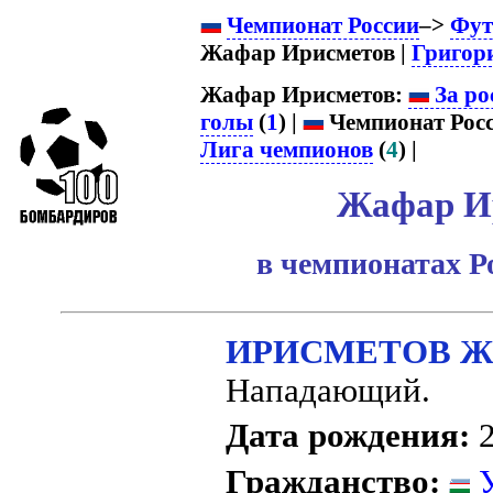
Чемпионат России
–>
Фут
Жафар Ирисметов |
Григор
Жафар Ирисметов:
За ро
голы
(
1
) |
Чемпионат Росс
Лига чемпионов
(
4
) |
Жафар И
в чемпионатах Р
ИРИСМЕТОВ Жаф
Нападающий.
Дата рождения:
2
Гражданство:
У