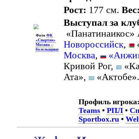
Рост:
177 см.
Вес
Выступал за клу
«Панатинаикос»
Фото
ФК
«Спартак»
Новороссийск
,
Москва –
болельщики
Москва
,
«Анжи
Кривой Рог,
«Ка
Ата»,
«Актобе»
Профиль игрока
Teams
•
РПЛ
•
Сп
Sportbox.ru
•
Wel