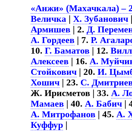
«Анжи» (Махачкала) – 
Величка
|
Х. Зубанович
Армишев
| 2.
Д. Переме
А. Гордеев
| 7.
Р. Агалар
10.
Г. Баматов
| 12.
Вилл
Алексеев
| 16.
А. Муйчи
Стойкович
| 20.
И. Цым
Хошич
| 23.
С. Дмитрие
Ж. Ирисметов | 33.
А. Л
Мамаев
| 40.
А. Бабич
| 
А. Митрофанов
| 45.
А. 
Куффур
|