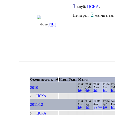
1
клуб:
ЦСКА
.
2
Не играл,
матча в зап
Фото
РПЛ
Сезон: место, клуб
Игры
Голы
Матчи
12.03
21.03
26.03
11.04
17.
2010
Амк
ДМо
Анж
Ала
ЛМ
1:0
0:0
2:1
3:1
1:1
ЦСКА
2.
10.04
13.03
3.04
17.04
24.
2011/12
Зен
Амк
Кдр
Руб
Тм
3:0
2:0
1:1
2:0
1:1
1:1
ЦСКА
3.