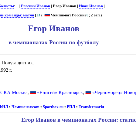
болисты
:... |
Евгений Иванов
| Егор Иванов |
Иван Иванов
| ...
ие команды: матчи
(
13
) |
Чемпионат России (
0
; 2 зап.) |
Егор Иванов
в чемпионатах России по футболу
. Полузащитник.
992 г.
СКА Москва
,
«Енисей» Красноярск
,
«Черноморец» Ново
ФНЛ
•
Чемпионат.com
•
Sportbox.ru
•
РПЛ
•
Transfermarkt
Егор Иванов в чемпионатах России: стати