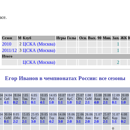
асе.
Сезон
М
Клуб
Игры
Голы
Осн.
Вых.
90
Мин.
Зап.
ЖК
2010
ЦСКА (Москва)
1
2
2011/12
ЦСКА (Москва)
1
3
Итого
ЦСКА (Москва)
2
Егор Иванов в чемпионатах России: все сезоны
04
24.04
28.04
2.05
6.05
10.05
14.05
10.07
19.07
25.07
1.08
15.08
29.08
12.09
20.09
о
Сиб
Зен
Тмь
Рст
Тер
Руб
Сат
КрС
СНч
СпМ
Анж
Ала
ЛМо
Сиб
4:1
0:2
3:1
0:1
4:1
1:0
1:1
1:0
1:2
2:1
4:0
2:1
0:1
1:0
04
30.04
8.05
15.05
25.05
29.05
10.06
14.06
18.06
22.06
26.06
21.07
25.07
31.07
6.08
ь
СпМ
ДМо
Рст
КрС
Куб
Тер
Анж
СНч
ЛМо
Амк
Влг
КрС
Кдр
Зен
0:1
2:2
2:1
3:0
1:1
4:2
3:0
2:0
3:1
2:0
2:0
2:1
1:1
0:2
о