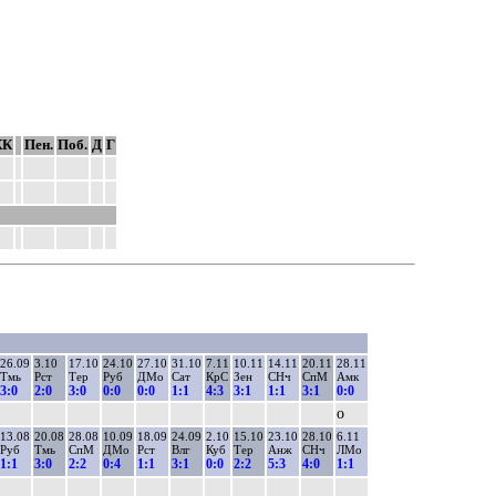
КК
Пен.
Поб.
Д
Г
26.09
3.10
17.10
24.10
27.10
31.10
7.11
10.11
14.11
20.11
28.11
Тмь
Рст
Тер
Руб
ДМо
Сат
КрС
Зен
СНч
СпМ
Амк
3:0
2:0
3:0
0:0
0:0
1:1
4:3
3:1
1:1
3:1
0:0
о
13.08
20.08
28.08
10.09
18.09
24.09
2.10
15.10
23.10
28.10
6.11
Руб
Тмь
СпМ
ДМо
Рст
Влг
Куб
Тер
Анж
СНч
ЛМо
1:1
3:0
2:2
0:4
1:1
3:1
0:0
2:2
5:3
4:0
1:1