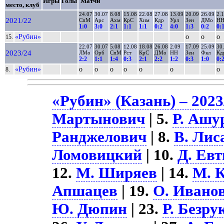
Игры
Голы
Матчи
место, клуб
24.07
30.07
8.08
15.08
22.08
27.08
13.09
20.09
26.09
2.
2021/22
СпМ
Арс
Ахм
КрС
Хим
Кдр
Урл
Зен
ДМо
Н
1:0
3:0
2:1
1:1
1:1
0:2
4:0
1:3
0:2
0:
«Рубин»
о
о
о
15.
22.07
30.07
5.08
12.08
18.08
26.08
2.09
17.09
25.09
30
2023/24
ЛМо
Орб
СпМ
Рст
КрС
ДМо
НН
Зен
Фкл
Кд
2:2
1:1
1:4
0:3
2:1
2:2
1:2
0:3
1:0
0:
«Рубин»
о
о
о
о
о
о
о
8.
«Рубин» (Казань) – 2023
Мартынович
| 5.
Р. Ашу
Ранджелович
| 8.
В. Лис
Ломовицкий
| 10.
Д. Ев
12.
М. Ширяев
| 14.
М. 
Апшацев
| 19.
О. Ивано
Ю. Дюпин
| 23.
Р. Безру