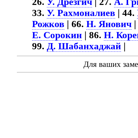
26.
У. Дрезгич
| 27.
А. Г
33.
У. Рахмоналиев
| 44.
Рожков
| 66.
Н. Янович
|
Е. Сорокин
| 86.
Н. Коре
99.
Д. Шабанхаджай
|
Для ваших зам