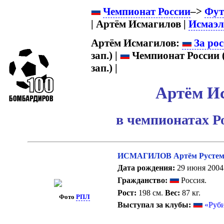
Чемпионат России
–>
Фут
| Артём Исмагилов |
Исмаэл
Артём Исмагилов:
За рос
зап.) |
Чемпионат России 
зап.) |
Артём И
в чемпионатах Р
ИСМАГИЛОВ Артём Рустем
Дата рождения:
29 июня 2004 
Гражданство:
Россия.
Рост:
198 см.
Вес:
87 кг.
Фото
РПЛ
Выступал за клубы:
«Руб