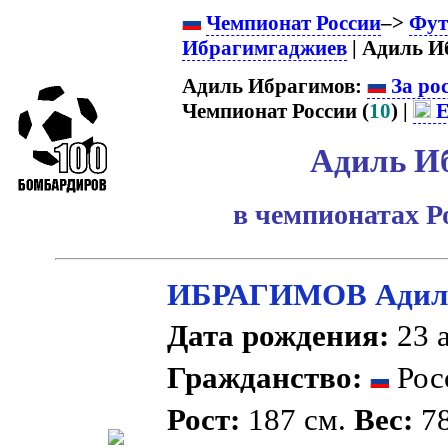
Чемпионат России
–>
Фут
Ибрагимгаджиев
| Адиль И
Адиль Ибрагимов:
За ро
Чемпионат России (
10
) |
Е
Адиль И
в чемпионатах Р
ИБРАГИМОВ Адиль
Дата рождения:
23 а
Гражданство:
Рос
Рост:
187 см.
Вес:
78