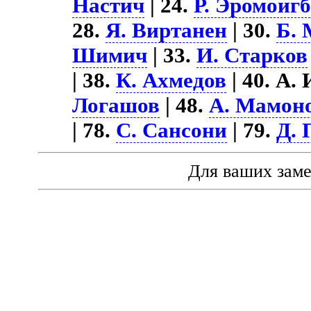
Настич
| 24.
Р. Эромоигб
28.
Я. Виртанен
| 30.
Б.
Шимич
| 33.
И. Старков
| 38.
К. Ахмедов
| 40. А.
Логашов
| 48.
А. Мамон
| 78.
С. Сансони
| 79.
Д. 
Для ваших зам