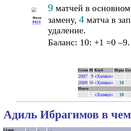
9
матчей в основном
4
замену,
матча в зап
Фото
РПЛ
удаление.
Баланс: 10: +1 =0 –9.
Сезон
М
Клуб
Игры
Го
2007
«Химки»
9
2009
«Химки»
10
16
Итого
«Химки»
10
Адиль Ибрагимов в чем
Сезон: