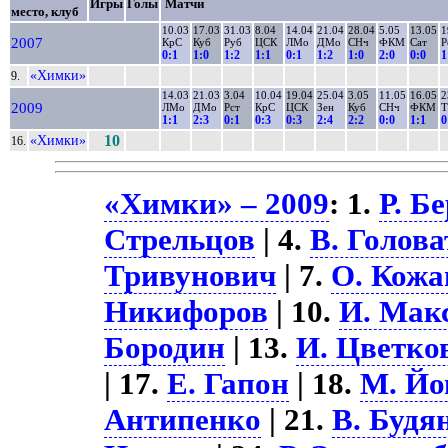
Игры
Голы
Матчи
место, клуб
10.03
17.03
31.03
8.04
14.04
21.04
28.04
5.05
13.05
1
2007
КрС
Куб
Руб
ЦСК
ЛМо
ДМо
СНч
ФКМ
Сат
Р
0:1
1:0
1:2
1:1
0:1
1:2
1:0
2:0
0:0
1
«Химки»
9.
14.03
21.03
3.04
10.04
19.04
25.04
3.05
11.05
16.05
2
2009
ЛМо
ДМо
Рст
КрС
ЦСК
Зен
Куб
СНч
ФКМ
Т
1:1
2:3
0:1
0:3
0:3
2:4
2:2
0:0
1:1
0
«Химки»
10
16.
«Химки» – 2009
: 1.
Р. Б
Стрельцов
| 4.
В. Голов
Тривунович
| 7.
О. Кожа
Никифоров
| 10.
И. Мак
Бородин
| 13.
И. Цветко
| 17.
Е. Гапон
| 18.
М. Йо
Антипенко
| 21.
В. Будя