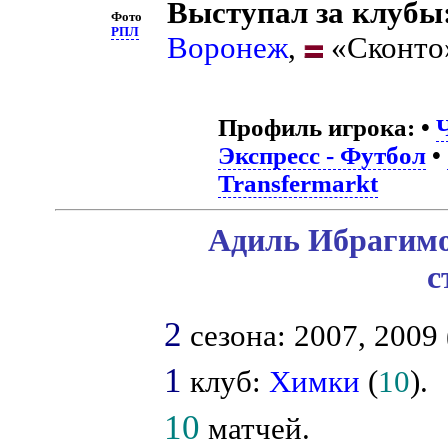
Выступал за клубы
Фото
РПЛ
Воронеж
,
«Сконто»
Профиль игрока:
•
Экспресс - Футбол
•
Transfermarkt
Адиль Ибрагимо
с
2
сезона: 2007, 2009 
1
клуб:
Химки
(
10
).
10
матчей.