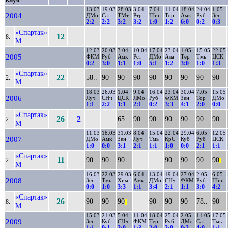
13.03
19.03
28.03
3.04
7.04
11.04
18.04
24.04
1.05
2004
ДМо
Сат
ТМт
Ртр
Шин
Тор
Амк
Руб
Зен
2:2
2:2
3:2
3:2
1:0
1:2
6:0
0:2
0:3
«Спартак»
12
8.
М
12.03
20.03
3.04
10.04
17.04
23.04
1.05
15.05
22.05
2005
ФКМ
Руб
Амк
Рст
ДМо
Ала
Тер
Тмь
ЦСК
0:2
3:0
1:1
1:0
5:1
1:2
3:0
1:0
1:3
«Спартак»
22
58..
90
90
90
90
90
90
90
90
2.
М
18.03
26.03
1.04
9.04
16.04
23.04
30.04
7.05
15.05
2006
Луч
СНч
ЦСК
ЛМо
Руб
ФКМ
Зен
Тор
ДМо
1:1
2:2
1:1
2:1
0:2
3:3
4:1
2:0
0:0
«Спартак»
26
2
65..
90
90
90
90
90
90
2.
М
11.03
18.03
31.03
8.04
15.04
22.04
29.04
6.05
12.05
2007
ДМо
Амк
Зен
Луч
Тмь
КрС
Куб
Руб
ЦСК
1:0
0:0
3:1
2:1
1:1
1:0
0:0
2:1
1:1
«Спартак»
11
90
90
90
90
90
90
90
2.
||
М
16.03
22.03
29.03
6.04
13.04
19.04
27.04
2.05
6.05
2008
Зен
Тмь
Хим
Амк
ДМо
СНч
ФКМ
Руб
Шин
0:0
1:0
3:3
1:1
3:4
2:1
1:1
3:0
4:2
«Спартак»
26
90
90
90
90
90
90
78..
90
8.
||
М
15.03
21.03
5.04
11.04
18.04
25.04
2.05
11.05
17.05
2009
Зен
Куб
СНч
ФКМ
Тер
Руб
ДМо
Сат
Тмь