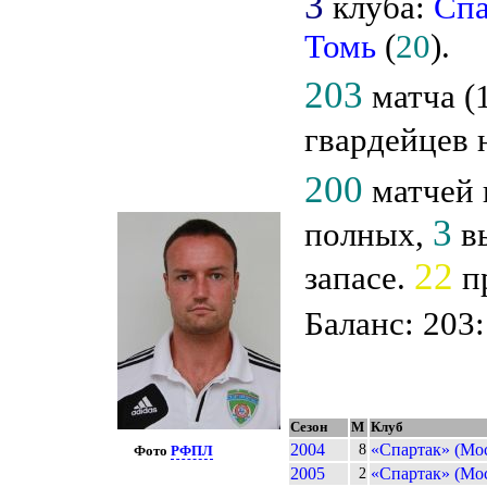
3
клуба:
Спа
Томь
(
20
).
203
матча (1
гвардейцев 
200
матчей 
3
полных,
вы
22
запасе.
пр
Баланс: 203:
Сезон
М
Клуб
2004
«Спартак» (Мо
8
Фото
РФПЛ
2005
«Спартак» (Мо
2