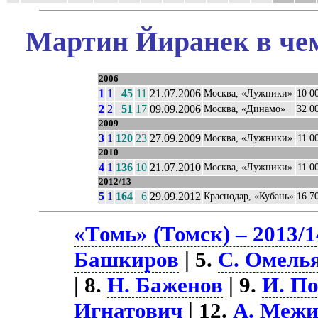
Мартин Йиранек в чем
2006
1
1
45
11
21.07.2006
Москва, «Лужники»
10 0
2
2
51
17
09.09.2006
Москва, «Динамо»
32 0
2009
3
1
120
23
27.09.2009
Москва, «Лужники»
11 0
2010
4
1
136
10
21.07.2010
Москва, «Лужники»
11 0
2012/13
5
1
164
6
29.09.2012
Краснодар, «Кубань»
16 7
«Томь» (Томск) – 2013/1
Башкиров
| 5.
С. Омель
| 8.
Н. Баженов
| 9.
И. П
Игнатович
| 12.
А. Межи