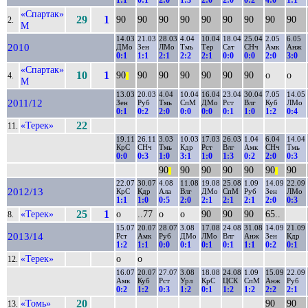
1:1
0:1
2:0
1:3
2:0
2:0
0:2
4:0
1:1
«Спартак»
29
1
90
90
90
90
90
90
90
90
90
2.
М
14.03
21.03
28.03
4.04
10.04
18.04
25.04
2.05
6.05
2010
ДМо
Зен
ЛМо
Тмь
Тер
Сат
СНч
Амк
Анж
0:1
1:1
2:1
2:2
2:1
0:0
0:0
2:0
3:0
«Спартак»
10
1
90
90
90
90
90
90
90
о
о
4.
||
М
13.03
20.03
4.04
10.04
16.04
23.04
30.04
7.05
14.05
2011/12
Зен
Руб
Тмь
СпМ
ДМо
Рст
Влг
Куб
ЛМо
0:1
0:2
2:0
0:0
0:0
0:1
1:0
1:2
0:4
«Терек»
22
11.
19.11
26.11
3.03
10.03
17.03
26.03
1.04
6.04
14.04
КрС
СНч
Тмь
Кдр
Рст
Влг
Амк
СНч
Тмь
0:0
0:3
1:0
3:1
1:0
1:3
0:2
2:0
0:3
90
90
90
90
90
90
90
||
||
22.07
30.07
4.08
11.08
19.08
25.08
1.09
14.09
22.09
2012/13
КрС
Кдр
Ала
Влг
ДМо
СпМ
Руб
Зен
ЛМо
1:1
1:0
0:5
2:0
2:1
2:1
2:1
2:0
0:3
«Терек»
25
1
о
..77
о
о
90
90
90
65..
8.
15.07
20.07
28.07
3.08
17.08
24.08
31.08
14.09
21.09
2013/14
Рст
Амк
Руб
ДМо
ЛМо
Влг
Анж
Зен
Кдр
1:2
1:1
0:0
0:1
0:1
0:1
1:1
0:2
0:1
«Терек»
о
о
12.
16.07
20.07
27.07
3.08
18.08
24.08
1.09
15.09
22.09
Амк
Куб
Рст
Урл
КрС
ЦСК
СпМ
Анж
Руб
0:2
1:2
0:3
1:2
0:1
1:2
1:2
2:2
2:1
«Томь»
20
90
90
13.