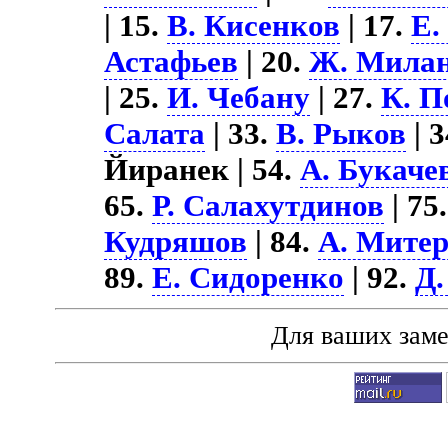
| 15.
В. Кисенков
| 17.
Е.
Астафьев
| 20.
Ж. Мила
| 25.
И. Чебану
| 27.
К. П
Салата
| 33.
В. Рыков
| 
Йиранек | 54.
А. Букаче
65.
Р. Салахутдинов
| 75
Кудряшов
| 84.
А. Митер
89.
Е. Сидоренко
| 92.
Д
Для ваших зам