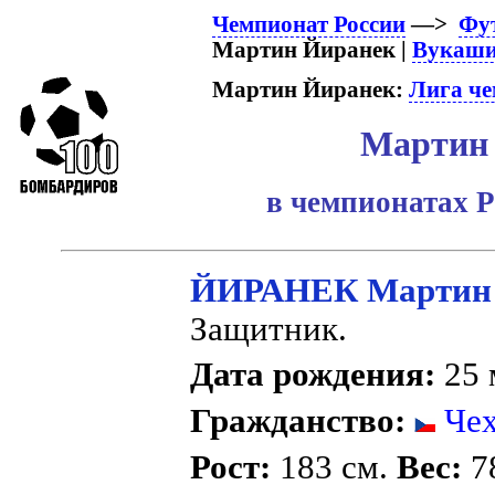
Чемпионат России
—>
Фу
Мартин Йиранек |
Вукаши
Мартин Йиранек:
Лига ч
Мартин
в чемпионатах Р
ЙИРАНЕК Мартин
Защитник.
Дата рождения:
25 
Гражданство:
Чех
Рост:
183 см.
Вес:
78