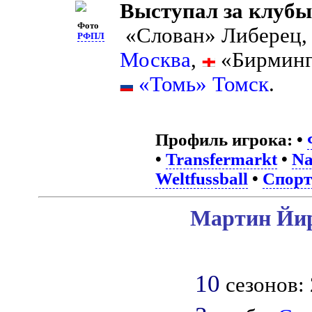
Выступал за клубы
Фото
«Слован» Либерец
РФПЛ
Москва
,
«Бирминг
«Томь» Томск
.
Профиль игрока:
•
•
Transfermarkt
•
Na
Weltfussball
•
Спорт
Мартин Йир
10
сезонов: 