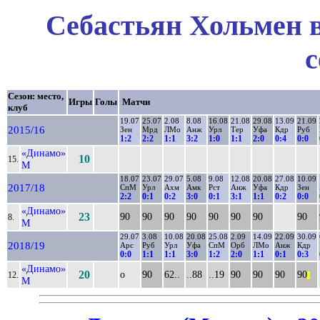
Себастьян Хольмен в
с
Сезон: место,
Игры
Голы
Матчи
клуб
19.07
25.07
2.08
8.08
16.08
21.08
29.08
13.09
21.09
2015/16
Зен
Мрд
ЛМо
Анж
Урл
Тер
Уфа
Кдр
Руб
1:2
2:2
1:1
3:2
1:0
1:1
2:0
0:4
0:0
«Динамо»
10
15.
М
18.07
23.07
29.07
5.08
9.08
12.08
20.08
27.08
10.09
2017/18
СпМ
Урл
Ахм
Амк
Рст
Анж
Уфа
Кдр
Зен
2:2
0:1
0:2
3:0
0:1
3:1
1:1
0:2
0:0
«Динамо»
23
90
90
90
90
90
90
90
90
8.
М
29.07
3.08
10.08
20.08
25.08
2.09
14.09
22.09
30.09
2018/19
Арс
Руб
Урл
Уфа
СпМ
Орб
ЛМо
Анж
Кдр
0:0
1:1
1:1
3:0
1:2
2:0
1:1
0:1
0:3
«Динамо»
20
о
90
62..
..88
..19
90
90
90
90
12.
||
М