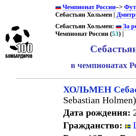
Чемпионат России
–>
Фут
Себастьян Хольмен |
Дмитр
Себастьян Хольмен:
За р
Чемпионат России (
53
) |
Себастья
в чемпионатах Р
ХОЛЬМЕН Себас
Sebastian Holmen
Дата рождения:
2
Гражданство: