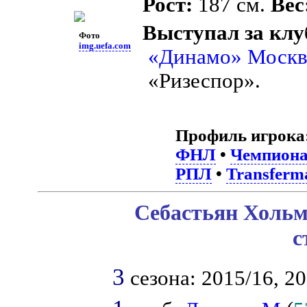
Рост:
187 см.
Вес
Выступал за клу
Фото
img.uefa.com
«Динамо» Москв
«Ризеспор».
Профиль игрока
ФНЛ
•
Чемпиона
РПЛ
•
Transferm
Себастьян Хольм
с
3
сезона: 2015/16, 20