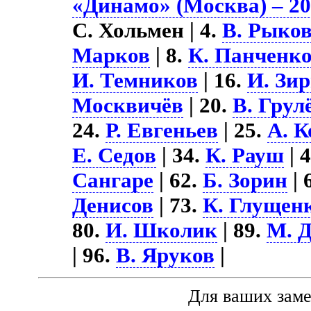
«Динамо» (Москва) – 20
С. Хольмен | 4.
В. Рыко
Марков
| 8.
К. Панченк
И. Темников
| 16.
И. Зи
Москвичёв
| 20.
В. Грул
24.
Р. Евгеньев
| 25.
А. К
Е. Седов
| 34.
К. Рауш
| 
Сангаре
| 62.
Б. Зорин
| 
Денисов
| 73.
К. Глущен
80.
И. Школик
| 89.
М. 
| 96.
В. Яруков
|
Для ваших зам