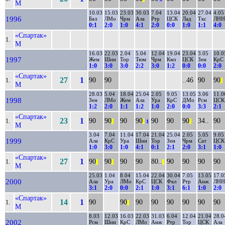
М
10.03
15.03
23.03
30.03
7.04
13.04
20.04
27.04
4.05
1996
Бал
ЛМо
Чрм
Ала
Ртр
ЦСК
Лад
Ткс
ЛНН
0:1
2:0
1:0
4:1
2:0
0:0
1:0
1:1
4:0
«Спартак»
1.
М
16.03
22.03
2.04
5.04
12.04
19.04
23.04
3.05
10.0
1997
Жем
Шин
Тор
Тюм
Чрм
Кмз
ЦСК
Зен
КрС
1:0
3:0
3:0
2:2
3:0
1:2
0:0
0:0
2:0
«Спартак»
27
1
90
90
..46
90
90
1.
||
М
28.03
5.04
18.04
25.04
2.05
9.05
13.05
3.06
11.0
1998
Зен
ЛМо
Жем
Ала
Ура
КрС
ДМо
Рсм
ЦСК
1:2
2:0
1:1
1:2
1:0
2:0
0:0
3:3
2:1
«Спартак»
23
1
90
90
90
90
90
90
90
34..
90
1.
||
||
1
||
М
3.04
7.04
11.04
17.04
21.04
25.04
2.05
5.05
9.05
1999
Ала
КрС
Ура
Шин
Тор
Зен
Чрм
Сат
ЦСК
1:0
3:0
1:0
4:1
0:1
2:1
2:0
3:1
1:0
«Спартак»
27
1
90
90
90
90
80..
90
90
90
90
1.
||
||
||
М
25.03
1.04
8.04
15.04
22.04
30.04
7.05
13.05
17.0
2000
Ала
Ура
ЛМо
КрС
ЦСК
Фкл
Ртр
Анж
ЛНН
3:1
2:0
0:0
2:1
1:0
3:1
6:1
1:0
2:0
«Спартак»
14
1
90
90
90
90
90
90
90
90
1.
||
М
8.03
12.03
16.03
22.03
31.03
6.04
12.04
21.04
28.0
2002
Рсм
Шин
КрС
ЛМо
Анж
Ртр
Тор
ЦСК
Ала