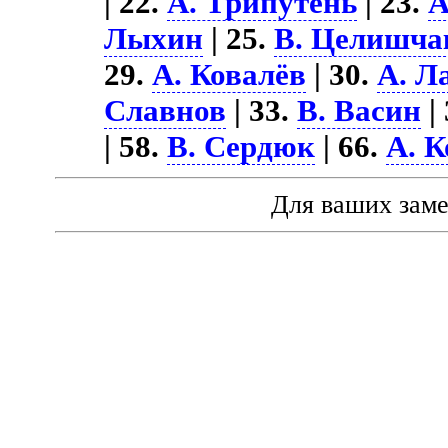
| 22.
А. Трипутень
| 23.
А
Лыхин
| 25.
В. Целишча
29.
А. Ковалёв
| 30.
А. Л
Славнов
| 33.
В. Васин
|
| 58.
В. Сердюк
| 66.
А. 
Для ваших зам