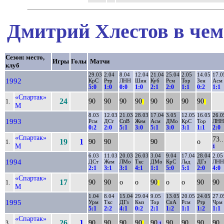
Дмитрий Хлестов в чем
Сезон: место,
Игры
Голы
Матчи
клуб
29.03
2.04
8.04
12.04
21.04
25.04
2.05
14.05
17.0
1992
КрС
Ртр
ЛНН
Шин
Куб
Рсм
Тор
Зен
Асм
5:0
1:0
0:0
1:0
2:1
2:0
1:1
0:2
1:1
«Спартак»
24
90
90
90
90
90
90
90
90
1.
||
||
М
8.03
12.03
21.03
28.03
17.04
3.05
12.05
16.05
26.0
1993
Рсм
ДСт
СпВ
Жем
Асм
ДМо
КрС
Тор
ЛНН
0:2
2:0
5:1
3:0
5:1
3:0
3:1
1:1
2:0
«Спартак»
73..
19
1
90
90
90
о
1.
М
1
6.03
11.03
20.03
26.03
3.04
9.04
17.04
28.04
2.05
1994
ДСт
Жем
ЛМо
Ткс
ДМо
КрС
Лад
ДГз
ЛНН
2:1
3:1
3:1
4:1
1:1
5:0
5:1
2:0
4:0
«Спартак»
17
90
90
о
о
90
о
о
90
90
1.
||
М
1.04
8.04
15.04
29.04
9.05
13.05
20.05
24.05
27.0
1995
Урм
Ткс
ДГз
Кмз
Тор
СпА
Рсм
Ртр
Чрм
5:1
2:2
4:1
0:2
2:1
1:2
1:1
1:2
1:1
«Спартак»
26
1
90
90
90
90
90
90
90
90
90
3.
||
1