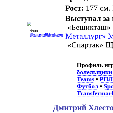
Рост:
177 см.
Выступал за
«Бешикташ» 
Фото
Металлург» 
file.mackolikfeeds.com
«Спартак» Щ
Профиль иг
болельщики
Teams
•
РПЛ
Футбол
•
Spo
Transfermar
Дмитрий Хлесто