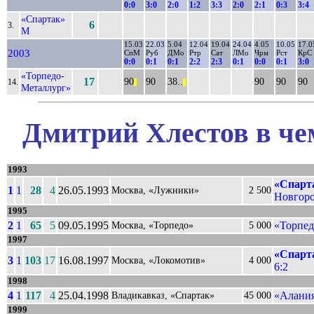
0:0
3:0
2:0
1:2
3:3
2:0
2:1
0:3
3:4
«Спартак»
6
3.
М
15.03
22.03
5.04
12.04
19.04
24.04
4.05
10.05
17.0
2003
СпМ
Руб
ДМо
Ртр
Сат
ЛМо
Чрм
Рст
КрС
0:0
0:1
0:1
2:2
2:3
0:1
0:0
0:1
3:0
«Торпедо-
17
90
90
38..
90
90
90
14.
||
||
Металлург»
Дмитрий Хлестов в че
1993
«Спарт
1
1
28
4
26.05.1993
Москва, «Лужники»
2 500
Новгоро
1995
2
1
65
5
09.05.1995
«Торпед
Москва, «Торпедо»
5 000
1997
«Спарт
3
1
103
17
16.08.1997
Москва, «Локомотив»
4 000
6:2
1998
4
1
117
4
25.04.1998
«Алания
Владикавказ, «Спартак»
45 000
1999