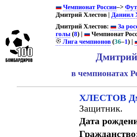
Чемпионат России
–>
Фут
Дмитрий Хлестов |
Даниил 
Дмитрий Хлестов:
За рос
голы
(
8
) |
Чемпионат Росс
Лига чемпионов
(
36
–
1
) |
Дмитрий
в чемпионатах Р
ХЛЕСТОВ Дм
Защитник.
Дата рожден
Гражданство