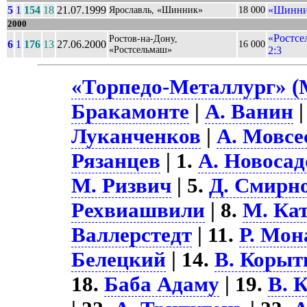
5
1
154
18
21.07.1999
«Шинник
Ярославль, «Шинник»
18 000
2000
«Ростсе
Ростов-на-Дону,
6
1
176
13
27.06.2000
16 000
«Ростсельмаш»
2:3
«Торпедо-Металлург» (
Бракамонте
|
А. Ванин
Луканченков
|
А. Мовсе
Рязанцев
| 1.
А. Новосад
М. Ризвич
| 5.
Д. Смирн
Рехвиашвили
| 8.
М. Ка
Валлерстедт
| 11.
Р. Мон
Белецкий
| 14.
В. Корыт
18.
Баба Адаму
| 19.
В. 