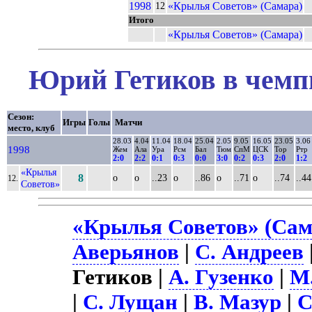
1998
«Крылья Советов» (Самара)
12
Итого
«Крылья Советов» (Самара)
Юрий Гетиков в чемпи
Сезон:
Игры
Голы
Матчи
место, клуб
28.03
4.04
11.04
18.04
25.04
2.05
9.05
16.05
23.05
3.06
1998
Жем
Ала
Ура
Рсм
Бал
Тюм
СпМ
ЦСК
Тор
Ртр
2:0
2:2
0:1
0:3
0:0
3:0
0:2
0:3
2:0
1:2
«Крылья
8
о
о
..23
о
..86
о
..71
о
..74
..44
12.
Советов»
«Крылья Советов» (Сам
Аверьянов
|
С. Андреев
Гетиков |
А. Гузенко
|
М
|
С. Лущан
|
В. Мазур
|
С