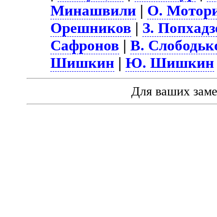
Минашвили
|
О. Мотор
Орешников
|
З. Попхадз
Сафронов
|
В. Слободьк
Шишкин
|
Ю. Шишкин
Для ваших зам