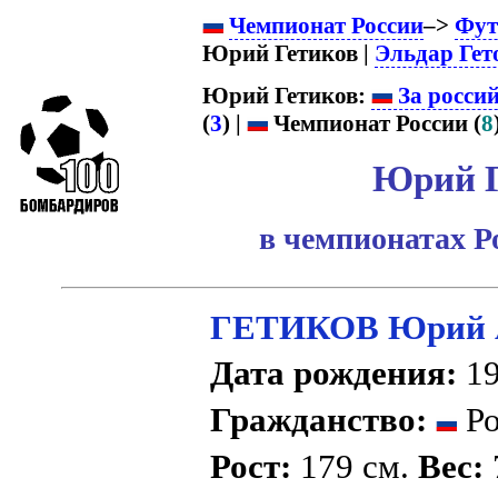
Чемпионат России
–>
Фут
Юрий Гетиков |
Эльдар Гет
Юрий Гетиков:
За росси
(
3
) |
Чемпионат России (
8
Юрий Г
в чемпионатах Р
ГЕТИКОВ Юрий А
Дата рождения:
19
Гражданство:
Ро
Рост:
179 см.
Вес: