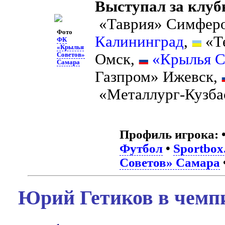
Выступал за клуб
«Таврия» Симфер
Фото
Калининград
,
«Т
ФК
«Крылья
Омск,
«Крылья С
Советов»
Самара
Газпром» Ижевск,
«Металлург-Кузба
Профиль игрока:
Футбол
•
Sportbox
Советов» Самара
Юрий Гетиков в чемпи