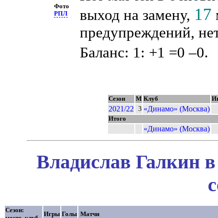
Фото
17
выход на замену,
РПЛ
предупреждений, нет
Баланс: 1: +1 =0 –0.
Сезон
М
Клуб
И
2021/22
«Динамо» (Москва)
3
Итого
«Динамо» (Москва)
Владислав Галкин в
с
Сезон:
Игры
Голы
Матчи
место, клуб