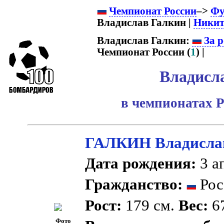
Чемпионат России
–>
Фу
Владислав Галкин |
Никит
Владислав Галкин:
За р
Чемпионат России (
1
) |
Владисл
в чемпионатах Р
ГАЛКИН Владисла
Дата рождения:
3 ап
Гражданство:
Рос
Рост:
179 см.
Вес:
67
Фото