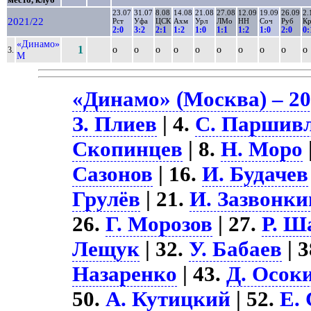
23.07
31.07
8.08
14.08
21.08
27.08
12.09
19.09
26.09
2.
2021/22
Рст
Уфа
ЦСК
Ахм
Урл
ЛМо
НН
Соч
Руб
К
2:0
3:2
2:1
1:2
1:0
1:1
1:2
1:0
2:0
0:
«Динамо»
1
о
о
о
о
о
о
о
о
о
о
3.
М
«Динамо» (Москва) – 20
З. Плиев
| 4.
С. Паршив
Скопинцев
| 8.
Н. Моро
Сазонов
| 16.
И. Будачев
Грулёв
| 21.
И. Зазвонки
26.
Г. Морозов
| 27.
Р. Ш
Лещук
| 32.
У. Бабаев
| 
Назаренко
| 43.
Д. Осок
50.
А. Кутицкий
| 52.
Е.