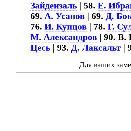
Зайдензаль
| 58.
Е. Ибр
69.
А. Усанов
| 69.
Д. Бо
76.
И. Купцов
| 78.
Г. Су
М. Александров
| 90. В.
Цесь
| 93.
Д. Лаксальт
| 
Для ваших зам