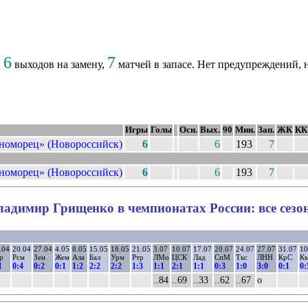
6
7
,
выходов на замену,
матчей в запасе. Нет предупреждений, 
Игры
Голы
Осн.
Вых.
90
Мин.
Зап.
ЖК
КК
номорец» (Новороссийск)
6
6
193
7
номорец» (Новороссийск)
6
6
193
7
ладимир Грищенко в чемпионатах России: все сезо
.04
20.04
27.04
4.05
8.05
15.05
18.05
21.05
3.07
10.07
17.07
20.07
24.07
27.07
31.07
10
р
Рсм
Зен
Жем
Ала
Бал
Урм
Ртр
ЛМо
ЦСК
Лад
СпМ
Ткс
ЛНН
КрС
Км
1
0:4
0:2
0:1
1:2
2:2
2:2
1:3
1:1
2:1
1:1
0:3
1:0
3:0
0:1
0:
..84
..69
..33
..62
..67
о