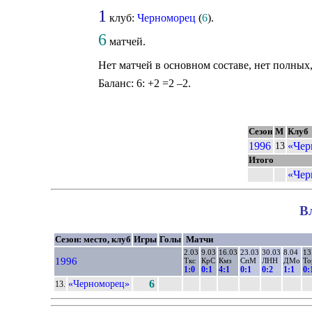
1
клуб:
Черноморец
(
6
).
6
матчей.
Нет матчей в основном составе, нет полных
Баланс: 6: +2 =2 –2.
Сезон
М
Клуб
1996
«Чер
13
Итого
«Чер
В
Сезон: место, клуб
Игры
Голы
Матчи
2.03
9.03
16.03
23.03
30.03
8.04
13
1996
Ткс
КрС
Кмз
СпМ
ЛНН
ДМо
То
1:0
0:1
4:1
0:1
0:2
1:1
0:
«Черноморец»
6
13.