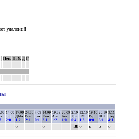
нет удалений.
Пен.
Поб.
Д
Г
ны
.08
14.08
17.08
24.08
7.09
14.09
19.09
28.09
2.10
12.10
19.10
25.10
3.11
з
Тор
ДМо
Рсм
Зен
Жем
Ала
Бал
Урм
ЛМо
Ртр
ЦСК
Лад
5
2:0
1:2
2:1
0:1
3:1
1:2
1:0
0:4
1:3
0:0
3:1
4:1
о
о
..38
о
о
о
о