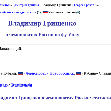
листы
:... |
Дмитрий Гришко
| Владимир Грищенко |
Георге Грозав
| ...
сийские команды: матчи
(
7
) |
Чемпионат России (
6
) |
Владимир Грищенко
в чемпионатах России по футболу
 Нападающий.
на-Кубани,
«Черноморец» Новороссийск
,
«Кубань» Славян
box.ru
•
Transfermarkt
адимир Грищенко в чемпионатах России: статист