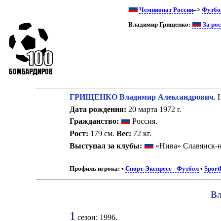
Чемпионат России
–>
Футбо
Владимир Грищенко:
За рос
ГРИЩЕНКО Владимир Александрович
.
Дата рождения:
20 марта 1972 г.
Гражданство:
Россия.
Рост:
179 см.
Вес:
72 кг.
Выступал за клубы:
«Нива» Славянск-
Профиль игрока:
•
Спорт-Экспресс - Футбол
•
Sport
Вл
1
сезон: 1996.