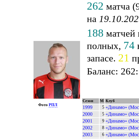
262
матча (9
на
19.10.20
188
матчей 
74
полных,
21
запасе.
п
Баланс: 262:
Сезон
М
Клуб
Фото
РПЛ
1999
«Динамо» (Мос
5
2000
«Динамо» (Мос
5
2001
«Динамо» (Мос
9
2002
«Динамо» (Мос
8
2003
«Динамо» (Мос
6