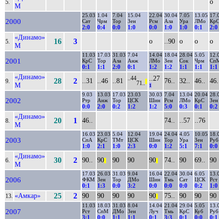
о
5.
М
25.03
1.04
7.04
15.04
22.04
30.04
7.05
13.05
17.
2000
Сат
Чрм
Тор
Зен
Рсм
Ала
Ура
ЛМо
Кр
2:0
0:4
0:0
1:0
0:0
1:0
1:0
0:1
2:0
«Динамо»
16
3
о
..90
о
о
о
5.
М
11.03
17.03
31.03
7.04
14.04
18.04
28.04
5.05
12.
2001
КрС
Тор
Ала
Анж
ЛМо
Зен
Сок
Чрм
Сп
0:1
1:1
2:0
0:1
1:2
1:2
1:1
1:1
1:1
«Динамо»
..27
..44
28
2
..31
..46
..81
76..
32..
46..
46.
9.
||
71..
М
1
9.03
13.03
17.03
23.03
30.03
7.04
13.04
20.04
28.
2002
Ртр
Анж
Тор
ЦСК
Шин
Рсм
ЛМо
КрС
Зен
0:0
2:0
0:2
1:2
1:2
5:0
0:3
0:1
0:2
«Динамо»
20
1
46..
74..
..57
..76
8.
М
16.03
23.03
5.04
12.04
19.04
24.04
4.05
10.05
18.
2003
СпА
КрС
ТМт
ЦСК
Шин
Тор
Ура
Зен
Руб
1:0
2:1
1:0
2:3
0:0
1:2
5:1
7:1
0:0
«Динамо»
30
2
90..
90
90
90
90
74..
90
69..
90
6.
||
||
М
17.03
26.03
31.03
9.04
16.04
22.04
30.04
6.05
13.
2006
ФКМ
Зен
Тор
ДМо
Шин
Тмь
Сат
ЦСК
Рст
0:1
1:3
0:0
3:2
0:0
0:0
0:0
0:2
1:0
«Амкар»
25
2
90
90
90
90
90
75..
90
90
90
13.
||
11.03
18.03
31.03
8.04
14.04
21.04
29.04
5.05
13.
2007
Рст
СпМ
ДМо
Зен
Луч
Тмь
КрС
Куб
Руб
3:1
0:0
1:1
1:1
0:1
3:3
0:1
0:0
0:1