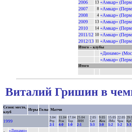
2006
«Амкар» (Перм
13
2007
«Амкар» (Перм
8
2008
«Амкар» (Перм
4
2009
«Амкар» (Перм
13
2010
«Амкар» (Перм
14
2011/12
«Амкар» (Перм
10
2012/13
«Амкар» (Перм
11
Итого – клубы
«Динамо» (Мос
«Амкар» (Перм
Итого
Виталий Гришин в чемп
Сезон: место,
Игры
Голы
Матчи
клуб
3.04
11.04
17.04
25.04
2.05
9.05
15.05
22.05
29.
1999
Ртр
Рсм
Тор
ЛНН
Сат
Жем
ЛМо
Чрм
Кр
2:1
4:0
1:0
2:1
3:3
3:0
1:2
1:2
3:3
«Динамо»