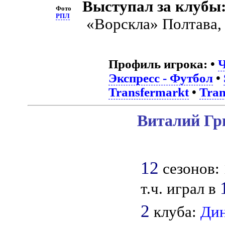
Выступал за клубы
Фото
РПЛ
«Ворскла» Полтава
Профиль игрока:
•
Ч
Экспресс - Футбол
•
Transfermarkt
•
Tran
Виталий Гр
12
сезонов: 
т.ч. играл в
2
клуба:
Ди