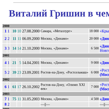
Виталий Гришин в чем
2000
1
1
10
10
27.08.2000
«Кры
Самара, «Металлург»
18 000
2
2
11
11
06.09.2000
«Дин
Москва, «Динамо»
20 000
«Дин
3
3
14
14
21.10.2000
Москва, «Динамо»
6 500
Новго
2001
4
1
21
5
14.04.2001
«Дин
Москва, «Динамо»
9 000
«Рос
5
2
39
23
23.09.2001
Ростов-на-Дону, «Ростсельмаш»
6 000
(Мос
2002
«Рос
Ростов-на-Дону, «Олимп XXI
6
1
61
17
26.10.2002
7 000
век»
(Мос
2003
7
1
75
11
31.05.2003
«Дин
Москва, «Динамо»
4 500
8
2
––||––
––||––