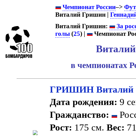
Чемпионат России
–>
Фут
Виталий Гришин |
Геннади
Виталий Гришин:
За рос
голы
(
25
) |
Чемпионат Рос
Виталий
в чемпионатах Р
ГРИШИН Виталий 
Дата рождения:
9 се
Гражданство:
Рос
Рост:
175 см.
Вес:
71