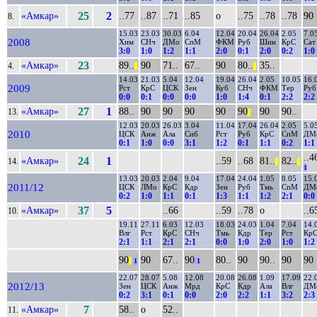
«Амкар»
25
2
..77
..87
..71
..85
о
..75
..78
..78
90
8.
15.03
23.03
30.03
6.04
12.04
20.04
26.04
2.05
7.0
2008
Хим
СНч
ДМо
СпМ
ФКМ
Руб
Шин
КрС
Сат
3:0
1:0
1:2
1:1
2:0
0:1
2:0
0:2
1:0
«Амкар»
23
89..
90
71..
67..
90
80..
35..
4.
||
||
14.03
21.03
5.04
12.04
19.04
26.04
2.05
10.05
16.
2009
Рст
КрС
ЦСК
Зен
Куб
СНч
ФКМ
Тер
Руб
0:0
0:1
0:0
0:0
1:0
1:4
0:1
2:2
2:2
«Амкар»
27
1
88..
90
90
90
90
90
90
90..
13.
||
12.03
20.03
26.03
3.04
11.04
17.04
26.04
2.05
5.0
2010
ЦСК
Анж
Ала
Сиб
Рст
Руб
КрС
СпМ
ДМ
0:1
1:0
0:0
3:1
1:2
0:1
1:1
0:2
1:1
..4
«Амкар»
24
1
..59
..68
81..
82..
14.
||
||
1
13.03
20.03
2.04
9.04
17.04
24.04
1.05
8.05
15.
2011/12
ЦСК
ЛМо
КрС
Кдр
Зен
Руб
Тмь
СпМ
ДМ
0:2
1:0
1:1
0:1
1:3
1:1
1:2
2:1
0:0
«Амкар»
37
5
..66
..59
..78
о
..6
10.
19.11
27.11
6.03
12.03
18.03
24.03
1.04
7.04
14.
Влг
Рст
КрС
СНч
Тмь
Кдр
Тер
Рст
Кр
2:1
1:1
2:1
2:1
0:0
1:0
2:0
1:0
1:2
90
90
67..
90
80..
90
90..
90
90
||
1
1
22.07
28.07
5.08
12.08
20.08
26.08
1.09
17.09
22.
2012/13
Зен
ЦСК
Анж
Мрд
КрС
Кдр
Ала
Влг
ДМ
0:2
3:1
0:1
0:0
2:0
2:2
1:1
3:2
2:3
«Амкар»
7
58..
о
52..
11.