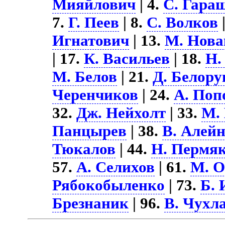
Мияйлович
| 4.
С. Гара
7.
Г. Пеев
| 8.
С. Волков
Игнатович
| 13.
М. Нова
| 17.
К. Васильев
| 18.
Н.
М. Белов
| 21.
Д. Белору
Черенчиков
| 24.
А. Поп
32.
Дж. Нейхолт
| 33.
М.
Панцырев
| 38.
В. Алей
Тюкалов
| 44.
Н. Пермя
57.
А. Селихов
| 61.
М. 
Рябокобыленко
| 73.
Б. 
Брезнаник
| 96.
В. Чухл