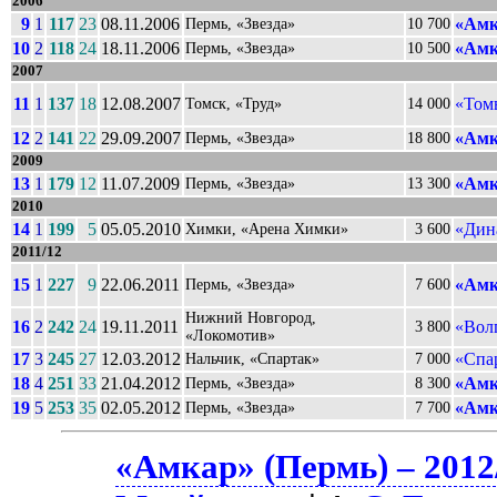
2006
9
1
117
23
08.11.2006
«Амк
Пермь, «Звезда»
10 700
10
2
118
24
18.11.2006
«Амк
Пермь, «Звезда»
10 500
2007
11
1
137
18
12.08.2007
«Том
Томск, «Труд»
14 000
12
2
141
22
29.09.2007
«Амк
Пермь, «Звезда»
18 800
2009
13
1
179
12
11.07.2009
«Амк
Пермь, «Звезда»
13 300
2010
14
1
199
5
05.05.2010
«Дин
Химки, «Арена Химки»
3 600
2011/12
15
1
227
9
22.06.2011
«Амк
Пермь, «Звезда»
7 600
Нижний Новгород,
16
2
242
24
19.11.2011
«Вол
3 800
«Локомотив»
17
3
245
27
12.03.2012
«Спа
Нальчик, «Спартак»
7 000
18
4
251
33
21.04.2012
«Амк
Пермь, «Звезда»
8 300
19
5
253
35
02.05.2012
«Амк
Пермь, «Звезда»
7 700
«Амкар» (Пермь) – 2012