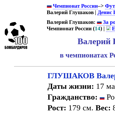
Чемпионат России
–>
Фут
Валерий Глушаков |
Денис 
Валерий Глушаков:
За р
Чемпионат России (
14
) |
Е
Валерий 
в чемпионатах Р
ГЛУШАКОВ Валер
Даты жизни:
17 ма
Гражданство:
Ро
Рост:
179 см.
Вес:
8