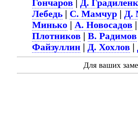
Гончаров
|
Д. Градилен
Лебедь
|
С. Мамчур
|
Д.
Минько
|
А. Новосадов
Плотников
|
В. Радимов
Файзуллин
|
Д. Хохлов
|
Для ваших зам