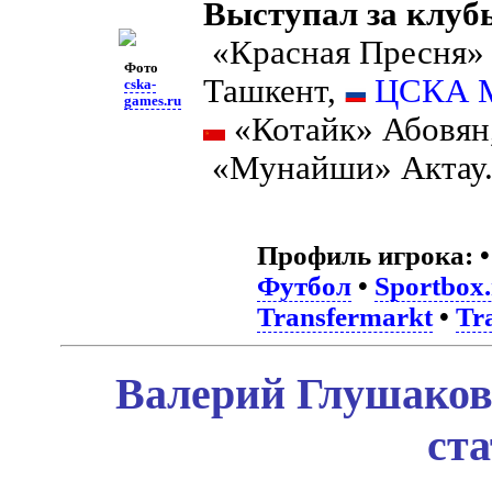
Выступал за клуб
«Красная Пресня»
Фото
Ташкент,
ЦСКА М
cska-
games.ru
«Котайк» Абовян
«Мунайши» Актау
Профиль игрока:
Футбол
•
Sportbox
Transfermarkt
•
Tr
Валерий Глушаков
ст