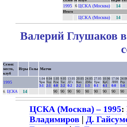
Сезон
М
Клуб
Игры
Го
1995
ЦСКА (Москва)
14
6
Итого
ЦСКА (Москва)
14
Валерий Глушаков в
с
Сезон:
место,
Игры
Голы
Матчи
клуб
1.04
8.04
1.05
9.05
13.05
20.05
24.05
27.05
10.06
17.06
24.0
1995
Чрм
Тор
Рсм
Ткс
ДГз
Кмз
ДМо
Урм
КрС
ЛНН
Ртр
3:1
2:1
4:0
2:2
0:2
2:2
1:3
0:1
4:1
0:0
1:4
ЦСКА
14
90
90
90
90
90
90
90
90
90
6.
ЦСКА (Москва) – 1995
:
Владимиров
|
Д. Гайсум