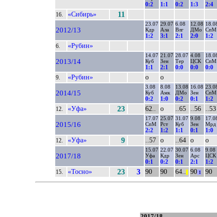
0:2
1:1
0:2
1:3
2:4
«Сибирь»
11
16.
23.07
29.07
6.08
12.08
18.0
2012/13
Кдр
Ала
Влг
ДМо
СпМ
1:2
3:1
2:1
2:0
1:2
«Рубин»
6.
14.07
21.07
28.07
4.08
18.0
2013/14
Куб
Зен
Тер
ЦСК
СпМ
1:1
2:1
0:0
0:0
0:0
«Рубин»
о
о
9.
3.08
8.08
13.08
16.08
23.0
2014/15
Куб
Амк
ДМо
Зен
СпМ
0:2
1:0
0:2
0:1
1:2
«Уфа»
23
62..
о
..65
..56
..53
12.
17.07
25.07
31.07
9.08
17.0
2015/16
СпМ
Рст
Куб
Зен
Мрд
2:2
1:2
1:1
0:1
1:0
«Уфа»
9
..57
о
..64
о
о
12.
15.07
22.07
30.07
6.08
9.08
2017/18
Уфа
Кдр
Зен
Арс
ЦСК
0:1
0:2
0:1
2:1
1:2
«Тосно»
23
3
90
90
64..
90
90
15.
||
1
2017/18