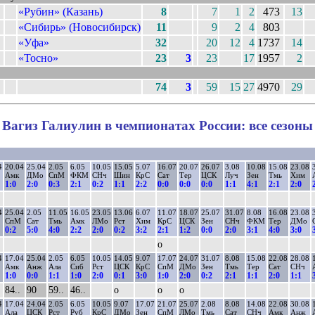
«Рубин» (Казань)
8
7
1
2
473
13
«Сибирь» (Новосибирск)
11
9
2
4
803
«Уфа»
32
20
12
4
1737
14
«Тосно»
23
3
23
17
1957
2
74
3
59
15
27
4970
29
Вагиз Галиулин в чемпионатах России: все сезоны
4
20.04
25.04
2.05
6.05
10.05
15.05
5.07
16.07
20.07
26.07
3.08
10.08
15.08
23.08
Амк
ДМо
СпМ
ФКМ
СНч
Шин
КрС
Сат
Тер
ЦСК
Луч
Зен
Тмь
Хим
1:0
2:0
0:3
2:1
0:2
1:1
2:2
0:0
0:0
0:0
1:1
4:1
2:1
2:0
4
25.04
2.05
11.05
16.05
23.05
13.06
6.07
11.07
18.07
25.07
31.07
8.08
16.08
23.08
СпМ
Сат
Тмь
Амк
ЛМо
Рст
Хим
КрС
ЦСК
Зен
СНч
ФКМ
Тер
ДМо
0:2
5:0
4:0
2:2
2:0
0:2
3:2
2:1
1:2
0:0
2:0
3:1
4:0
3:0
о
4
17.04
25.04
2.05
6.05
10.05
14.05
9.07
17.07
24.07
31.07
8.08
15.08
22.08
28.08
Амк
Анж
Ала
Сиб
Рст
ЦСК
КрС
СпМ
ДМо
Зен
Тмь
Тер
Сат
СНч
1:0
0:0
1:1
1:0
2:0
0:1
3:0
1:0
2:0
0:2
2:1
1:1
2:0
1:1
84..
90
59..
46..
о
о
о
4
17.04
24.04
2.05
6.05
10.05
9.07
17.07
21.07
25.07
2.08
8.08
14.08
22.08
30.08
Ала
ЦСК
Рст
Руб
КрС
ДМо
Зен
СпМ
ЛМо
Тмь
Сат
СНч
Амк
Анж