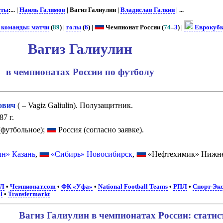
сты
:... |
Наиль Галимов
| Вагиз Галиулин |
Владислав Галкин
| ...
 команды: матчи
(
89
) |
голы
(
6
) |
Чемпионат России (
74
–
3
) |
Еврокуб
Вагиз Галиулин
в чемпионатах России по футболу
ович
(
– Vagiz Galiulin). Полузащитник.
7 г.
футбольное);
Россия (согласно заявке).
ин» Казань
,
«Сибирь» Новосибирск
,
«Нефтехимик» Нижн
Л
•
Чемпионат.com
•
ФК «Уфа»
•
National Football Teams
•
РПЛ
•
Спорт-Экс
l
•
Transfermarkt
Вагиз Галиулин в чемпионатах России: статис