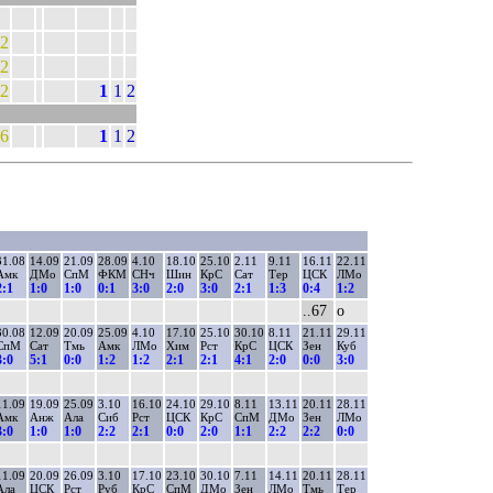
2
2
2
1
1
2
6
1
1
2
31.08
14.09
21.09
28.09
4.10
18.10
25.10
2.11
9.11
16.11
22.11
Амк
ДМо
СпМ
ФКМ
СНч
Шин
КрС
Сат
Тер
ЦСК
ЛМо
2:1
1:0
1:0
0:1
3:0
2:0
3:0
2:1
1:3
0:4
1:2
..67
о
30.08
12.09
20.09
25.09
4.10
17.10
25.10
30.10
8.11
21.11
29.11
СпМ
Сат
Тмь
Амк
ЛМо
Хим
Рст
КрС
ЦСК
Зен
Куб
3:0
5:1
0:0
1:2
1:2
2:1
2:1
4:1
2:0
0:0
3:0
11.09
19.09
25.09
3.10
16.10
24.10
29.10
8.11
13.11
20.11
28.11
Амк
Анж
Ала
Сиб
Рст
ЦСК
КрС
СпМ
ДМо
Зен
ЛМо
3:0
1:0
1:0
2:2
2:1
0:0
2:0
1:1
2:2
2:2
0:0
11.09
20.09
26.09
3.10
17.10
23.10
30.10
7.11
14.11
20.11
28.11
Ала
ЦСК
Рст
Руб
КрС
СпМ
ДМо
Зен
ЛМо
Тмь
Тер