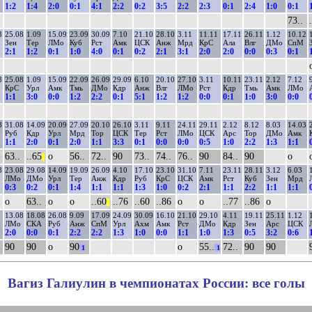
1:2
1:4
2:0
0:1
4:1
2:2
0:2
3:5
2:2
2:3
0:1
2:4
1:0
0:1
73..
8
25.08
1.09
15.09
23.09
30.09
7.10
21.10
28.10
3.11
11.11
17.11
26.11
1.12
10.12
Зен
Тер
ЛМо
Куб
Рст
Амк
ЦСК
Анж
Мрд
КрС
Ала
Влг
ДМо
СпМ
2:1
1:2
0:1
1:0
4:0
0:1
0:2
2:1
3:1
2:0
2:0
0:0
0:3
0:1
8
25.08
1.09
15.09
22.09
26.09
29.09
6.10
20.10
27.10
3.11
10.11
23.11
2.12
7.12
КрС
Урл
Амк
Тмь
ДМо
Кдр
Анж
Влг
ЛМо
Рст
Кдр
Тмь
Амк
ЛМо
1:1
3:0
0:0
1:2
2:2
0:1
5:1
1:2
1:2
0:0
0:1
1:0
3:0
0:0
8
31.08
14.09
20.09
27.09
20.10
26.10
3.11
9.11
24.11
29.11
2.12
8.12
8.03
14.03
Руб
Кдр
Урл
Мрд
Тор
ЦСК
Тер
Рст
ЛМо
ЦСК
Арс
Тор
ДМо
Амк
1:1
2:0
0:1
2:0
1:1
3:3
0:1
0:0
0:0
0:5
1:0
2:2
1:3
1:1
63..
..65
о
56..
72..
90
73..
74..
76..
90
84..
90
о
||
8
23.08
29.08
14.09
19.09
26.09
4.10
17.10
23.10
31.10
7.11
23.11
28.11
3.12
6.03
ЛМо
ДМо
Урл
Тер
Анж
Кдр
Руб
КрС
ЦСК
Амк
Рст
Куб
Зен
Мрд
0:3
0:2
0:1
1:4
1:1
1:1
1:3
1:0
0:2
2:1
1:1
2:2
1:1
1:1
о
63..
о
о
..60
..76
..60
..86
о
о
..77
..86
о
||
13.08
18.08
26.08
9.09
17.09
24.09
30.09
16.10
21.10
29.10
4.11
19.11
25.11
1.12
ЛМо
СКА
Руб
Анж
СпМ
Урл
Ахм
Амк
Рст
ДМо
Кдр
Зен
Арс
ЦСК
2:0
0:0
0:1
2:2
2:2
1:3
1:0
0:0
1:1
1:0
1:3
0:5
3:2
0:6
90
90
о
90
о
55..
72..
90
90
1
1
Вагиз Галиулин в чемпионатах России: все голы