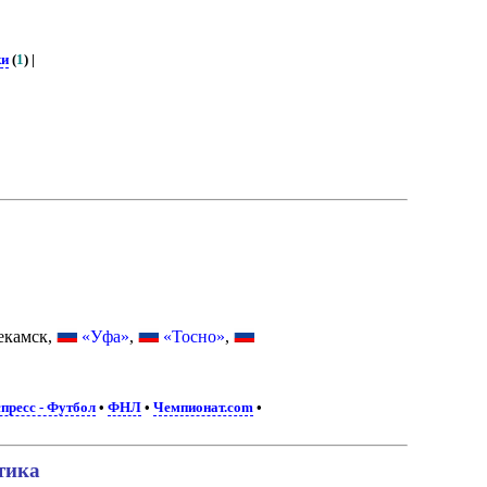
ки
(
1
) |
екамск,
«Уфа»
,
«Тосно»
,
пресс - Футбол
•
ФНЛ
•
Чемпионат.com
•
тика