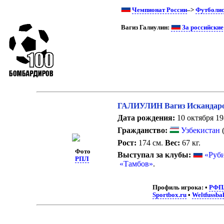
Чемпионат России
–>
Футболи
Вагиз Галиулин:
За российские
ГАЛИУЛИН Вагиз Искандар
Дата рождения:
10 октября 198
Гражданство:
Узбекистан
(
Рост:
174 см.
Вес:
67 кг.
Фото
Выступал за клубы:
«Руб
РПЛ
«Тамбов»
.
Профиль игрока:
•
РФП
Sportbox.ru
•
Weltfussbal