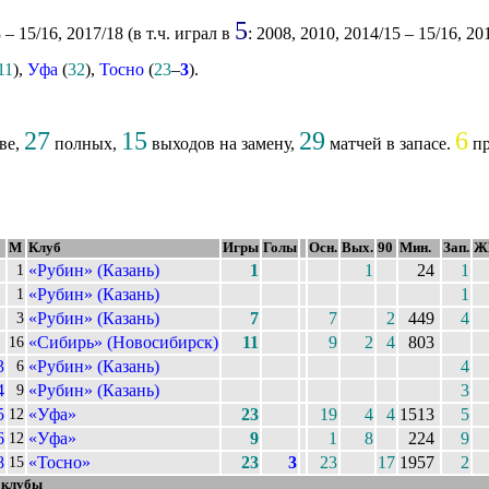
5
 – 15/16, 2017/18 (в т.ч. играл в
: 2008, 2010, 2014/15 – 15/16, 20
11
),
Уфа
(
32
),
Тосно
(
23
–
3
).
27
15
29
6
ве,
полных,
выходов на замену,
матчей в запасе.
пр
М
Клуб
Игры
Голы
Осн.
Вых.
90
Мин.
Зап.
Ж
«Рубин» (Казань)
1
1
24
1
1
«Рубин» (Казань)
1
1
«Рубин» (Казань)
7
7
2
449
4
3
«Сибирь» (Новосибирск)
11
9
2
4
803
16
3
«Рубин» (Казань)
4
6
4
«Рубин» (Казань)
3
9
5
«Уфа»
23
19
4
4
1513
5
12
6
«Уфа»
9
1
8
224
9
12
8
«Тосно»
23
3
23
17
1957
2
15
 клубы