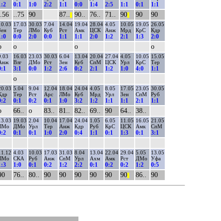
1:2
0:1
1:0
2:2
1:1
0:0
1:4
2:5
1:1
0:1
1:1
..56
..75
90
87..
90..
76..
71..
90
90
90
||
||
10.03
17.03
30.03
7.04
14.04
19.04
28.04
4.05
10.05
19.05
26.05
Зен
Тер
ЛМо
Куб
Рст
Амк
ЦСК
Анж
Мрд
КрС
Кдр
1:0
0:0
2:0
0:0
1:1
1:1
2:0
1:2
2:1
1:3
2:0
о
о
о
о
9.03
16.03
23.03
30.03
6.04
13.04
20.04
27.04
4.05
10.05
15.05
Анж
Влг
ДМо
Рст
Зен
Куб
СпМ
ЦСК
Урл
КрС
Тер
0:1
3:1
0:0
1:2
2:6
0:2
2:1
1:2
1:0
4:0
1:1
о
20.03
5.04
9.04
12.04
18.04
24.04
4.05
8.05
17.05
23.05
30.05
Кдр
Тер
Рст
Арс
ЛМо
Куб
Мрд
Урл
Зен
СпМ
Руб
0:2
0:1
0:2
0:1
1:0
3:2
1:2
1:1
1:1
2:1
1:1
о
66..
о
83..
81..
82..
69..
90
64..
38..
13.03
19.03
2.04
10.04
17.04
24.04
1.05
6.05
11.05
16.05
21.05
ЛМо
ДМо
Урл
Тер
Анж
Кдр
Руб
КрС
ЦСК
Амк
СпМ
0:2
0:1
0:1
1:0
2:0
0:4
1:1
0:1
1:3
0:1
3:1
11.12
4.03
10.03
17.03
31.03
8.04
13.04
22.04
29.04
5.05
13.05
ЛМо
СКА
Руб
Анж
СпМ
Урл
Ахм
Амк
Рст
ДМо
Уфа
1:3
1:0
0:1
0:2
1:2
2:2
0:1
0:2
0:2
1:2
0:5
90
76..
80..
90
90
90
90
90
90
86..
90
||