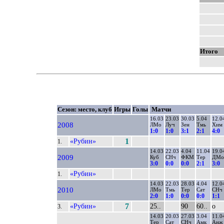
Итого
Сезон: место, клуб
Игры
Голы
Матчи
16.03
23.03
30.03
5.04
12.0
2008
ЛМо
Луч
Зен
Тмь
Хим
1:0
1:0
3:1
2:1
4:0
«Рубин»
1
1.
14.03
22.03
4.04
11.04
19.0
2009
Куб
СНч
ФКМ
Тер
ДМо
3:0
0:0
0:0
2:1
3:0
«Рубин»
1.
14.03
22.03
28.03
4.04
12.0
2010
ЛМо
Тмь
Тер
Сат
СНч
2:0
1:0
0:0
0:0
1:1
«Рубин»
7
25..
90
60..
о
3.
14.03
20.03
27.03
3.04
11.0
Тер
Сат
СНч
Амк
Анж