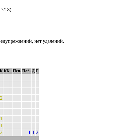
17/18).
едупреждений, нет удалений.
К
КК
Пен.
Поб.
Д
Г
2
1
1
2
1
1
2