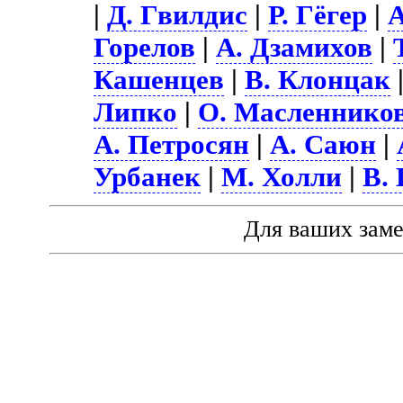
|
Д. Гвилдис
|
Р. Гёгер
|
А
Горелов
|
А. Дзамихов
|
Кашенцев
|
В. Клонцак
Липко
|
О. Масленнико
А. Петросян
|
А. Саюн
|
Урбанек
|
М. Холли
|
В.
Для ваших зам