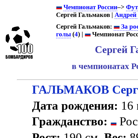
Чемпионат России
–>
Фут
Сергей Гальмаков |
Андрей
Сергей Гальмаков:
За ро
голы
(
4
) |
Чемпионат Росс
Сергей Г
в чемпионатах Р
ГАЛЬМАКОВ Серге
Дата рождения:
16 
Гражданство:
Рос
Рост:
190 см.
Вес:
89