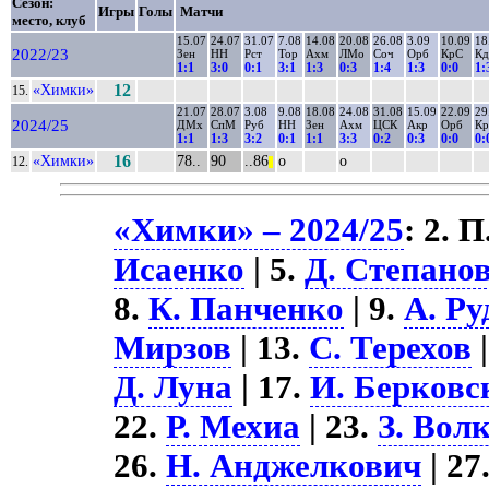
Сезон:
Игры
Голы
Матчи
место, клуб
15.07
24.07
31.07
7.08
14.08
20.08
26.08
3.09
10.09
18
2022/23
Зен
НН
Рст
Тор
Ахм
ЛМо
Соч
Орб
КрС
Кд
1:1
3:0
0:1
3:1
1:3
0:3
1:4
1:3
0:0
1:
«Химки»
12
15.
21.07
28.07
3.08
9.08
18.08
24.08
31.08
15.09
22.09
29
2024/25
ДМх
СпМ
Руб
НН
Зен
Ахм
ЦСК
Акр
Орб
К
1:1
1:3
3:2
0:1
1:1
3:3
0:2
0:3
0:0
0:
«Химки»
16
78..
90
..86
о
о
12.
||
«Химки» – 2024/25
: 2. 
Исаенко
| 5.
Д. Степано
8.
К. Панченко
| 9.
А. Ру
Мирзов
| 13.
С. Терехов
|
Д. Луна
| 17.
И. Берковс
22.
Р. Мехиа
| 23.
З. Вол
26.
Н. Анджелкович
| 27