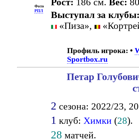
Рост:
186 см.
Вес:
80
Фото
РПЛ
Выступал за клубы
«Пиза»,
«Кортре
Профиль игрока:
•
W
Sportbox.ru
Петар Голубови
с
2
сезона: 2022/23, 20
1
клуб:
Химки
(
28
).
28
матчей.