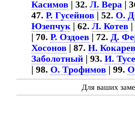
Касимов
| 32.
Л. Вера
| 3
47.
Р. Гусейнов
| 52.
О. Д
Юзепчук
| 62.
Л. Котев
|
| 70.
Р. Оздоев
| 72.
Д. Фе
Хосонов
| 87.
Н. Кокаре
Заболотный
| 93.
И. Тус
| 98.
О. Трофимов
| 99.
О
Для ваших зам