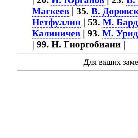
Магкеев
| 35.
В. Доровс
Нетфуллин
| 53.
М. Бард
Калиничев
| 93.
М. Ури
| 99. Н. Гиоргобиани |
Для ваших зам