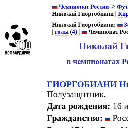
Чемпионат России
–>
Фут
Николай Гиоргобиани |
Ки
Николай Гиоргобиани:
З
|
голы
(
4
) |
Чемпионат Рос
Николай Г
в чемпионатах Р
ГИОРГОБИАНИ Ник
Полузащитник.
Дата рождения:
16 и
Гражданство:
Рос