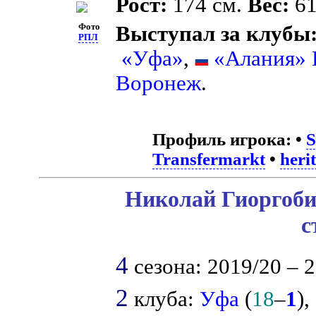
Рост:
174 см.
Вес:
61
Фото
Выступал за клубы
РПЛ
«Уфа»
,
«Алания» 
Воронеж
.
Профиль игрока:
•
S
Transfermarkt
•
heri
Николай Гиоргоби
с
4
сезона: 2019/20 – 2
2
клуба:
Уфа
(
18
–
1
),