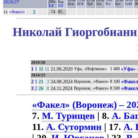
10.08
15.08
22.08
29.08
5.09
12.09
16.09
10
2026/27
ДМх
Кдр
Ахм
ЦСК
Орб
Зен
Рст
Бал
СпМ
Л
1:2
2:3
«Факел»
2
..74
85..
14.
Николай Гиоргобиани 
2019/20
1
1
11
11
21.06.2020
«Уфа»
–
Уфа, «Нефтяник»
1 400
2024/25
2
1
21
3
24.08.2024
«Факел
Воронеж, «Факел»
8 100
3
2
26
8
24.11.2024
«Факел
Воронеж, «Факел»
8 500
«Факел» (Воронеж) – 20
7.
М. Турищев
| 8.
А. Ба
11.
А. Сутормин
| 17.
А. 
| 20.
И. Юрганов
| 23.
В.