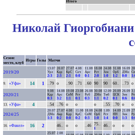
Итого
Николай Гиоргобиани 
с
Сезон:
Игры
Голы
Матчи
место, клуб
13.07
20.07
27.07
4.08
11.08
18.08
24.08
31.08
16.09
20
2019/20
Урл
Кдр
КрС
Соч
Арс
Рст
Зен
Орб
ДМо
С
2:3
2:3
2:1
0:0
0:1
2:0
1:0
1:2
0:0
1:
«Уфа»
14
1
..79
о
..90
..71
..60
90
90
60..
..73
о
9.
9.08
14.08
19.08
23.08
26.08
30.08
12.09
20.09
26.09
3.
2020/21
Кдр
Арс
СпМ
Рст
Руб
ДМо
Тмб
ЦСК
Зен
Рт
0:3
3:2
1:1
0:1
0:3
1:1
0:2
0:1
0:6
0:
«Уфа»
4
..54
..76
о
о
о
..55
..70
о
о
13.
20.07
27.07
4.08
11.08
18.08
24.08
1.09
14.09
21.09
27
2024/25
ДМо
Акр
Кдр
КрС
СпМ
Орб
Рст
НН
Зен
Ру
1:3
0:2
0:0
0:2
0:3
1:0
1:4
0:0
1:3
0:
75..
«Факел»
16
2
46..
о
о
..46
46..
о
о
о
16.
1
25.07
2.08