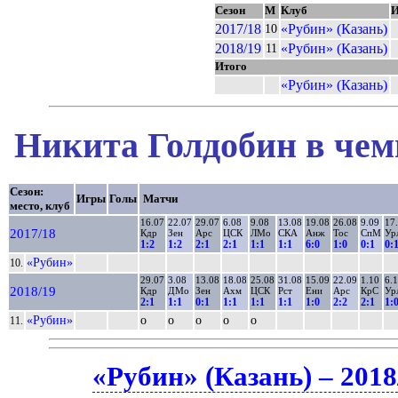
Сезон
М
Клуб
2017/18
«Рубин» (Казань)
10
2018/19
«Рубин» (Казань)
11
Итого
«Рубин» (Казань)
Никита Голдобин в чем
Сезон:
Игры
Голы
Матчи
место, клуб
16.07
22.07
29.07
6.08
9.08
13.08
19.08
26.08
9.09
17
2017/18
Кдр
Зен
Арс
ЦСК
ЛМо
СКА
Анж
Тос
СпМ
Ур
1:2
1:2
2:1
2:1
1:1
1:1
6:0
1:0
0:1
0:
«Рубин»
10.
29.07
3.08
13.08
18.08
25.08
31.08
15.09
22.09
1.10
6.
2018/19
Кдр
ДМо
Зен
Ахм
ЦСК
Рст
Ени
Арс
КрС
Ур
2:1
1:1
0:1
1:1
1:1
1:1
1:0
2:2
2:1
1:
«Рубин»
о
о
о
о
о
11.
«Рубин» (Казань) – 2018