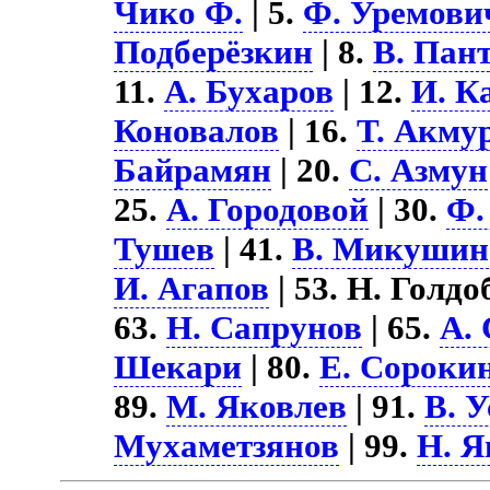
Чико Ф.
| 5.
Ф. Уремови
Подберёзкин
| 8.
В. Пан
11.
А. Бухаров
| 12.
И. К
Коновалов
| 16.
Т. Акму
Байрамян
| 20.
С. Азмун
25.
А. Городовой
| 30.
Ф.
Тушев
| 41.
В. Микушин
И. Агапов
| 53. Н. Голдо
63.
Н. Сапрунов
| 65.
А.
Шекари
| 80.
Е. Сороки
89.
М. Яковлев
| 91.
В. 
Мухаметзянов
| 99.
Н. Я