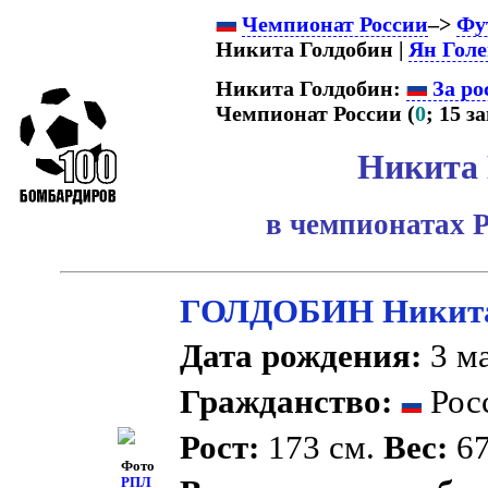
Чемпионат России
–>
Фу
Никита Голдобин |
Ян Голе
Никита Голдобин:
За ро
Чемпионат России (
0
; 15 за
Никита 
в чемпионатах 
ГОЛДОБИН Никита
Дата рождения:
3 ма
Гражданство:
Рос
Рост:
173 см.
Вес:
67
Фото
РПЛ