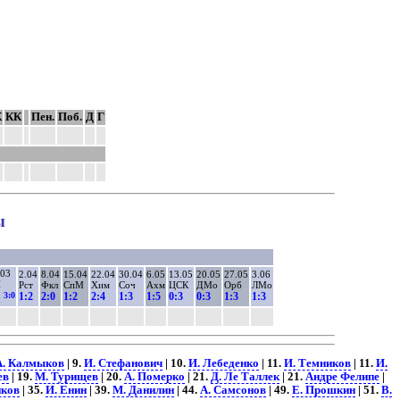
К
КК
Пен.
Поб.
Д
Г
ы
.03
2.04
8.04
15.04
22.04
30.04
6.05
13.05
20.05
27.05
3.06
Н
Рст
Фкл
СпМ
Хим
Соч
Ахм
ЦСК
ДМо
Орб
ЛМо
3:0
1:2
2:0
1:2
2:4
1:3
1:5
0:3
0:3
1:3
1:3
1
А. Калмыков
| 9.
И. Стефанович
| 10.
И. Лебеденко
| 11.
И. Темников
| 11.
И.
ев
| 19.
М. Турищев
| 20.
А. Померко
| 21.
Д. Ле Таллек
| 21.
Андре Фелипе
|
иков
| 35.
И. Енин
| 39.
М. Данилин
| 44.
А. Самсонов
| 49.
Е. Прошкин
| 51.
В.