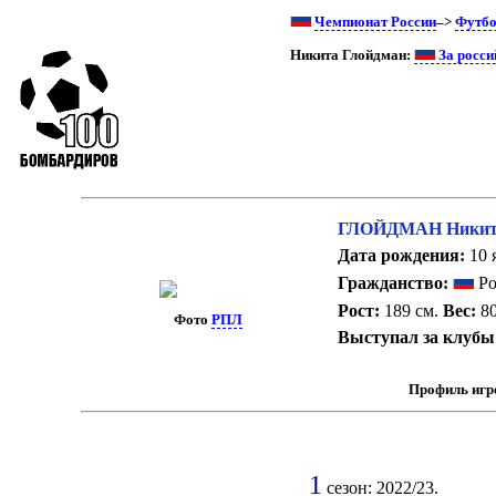
Чемпионат России
–>
Футбо
Никита Глойдман:
За росси
ГЛОЙДМАН Никита
Дата рождения:
10 я
Гражданство:
Ро
Рост:
189 см.
Вес:
80
Фото
РПЛ
Выступал за клубы
Профиль игр
1
сезон: 2022/23.