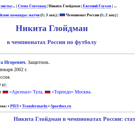
листы
:... |
Стево Глоговац
| Никита Глойдман |
Евгений Глухов
| ...
йские команды: матчи
(
0
; 3 зап.) |
Чемпионат России (
0
; 2 зап.) |
Никита Глойдман
в чемпионатах России по футболу
 Игоревич
. Защитник.
нваря 2002 г.
ссия.
 кг.
:
«Арсенал» Тула
,
«Торпедо» Москва
.
ока:
•
РПЛ
•
Transfermarkt
•
Sportbox.ru
Никита Глойдман в чемпионатах России: ста