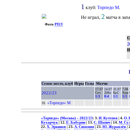
1
клуб:
Торпедо М
.
2
Не играл,
матча в запа
Фото
РПЛ
С
2
И
Сезон: место, клуб
Игры
Голы
Матчи
17.07
24.07
31.07
7.08
2022/23
Соч
ДМо
КрС
Хим
1:3
0:4
1:1
1:3
«Торпедо» М
16.
«Торпедо» (Москва) – 2022/23
: 3.
И. Кутепов
| 4.
О. 
Кухарчук
| 12.
Е. Бабурин
| 13.
С. Шапич
| 14.
М. Су
22.
Х. Эркинов
| 23.
А. Симонян
| 23.
Ю. Журавлёв
| 