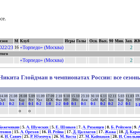
се.
езон
М
Клуб
Игры
Голы
Осн.
Вых.
90
Мин.
Зап.
Ж
022/23
«Торпедо» (Москва)
2
16
того
«Торпедо» (Москва)
2
Никита Глойдман в чемпионатах России: все сезон
19
14.08
21.08
28.08
5.09
11.09
17.09
2.10
9.10
15.10
23.10
30.10
6.11
12.11
5.03
11.03
Н
Орб
Зен
Кдр
Рст
Урл
ЦСК
Фкл
НН
ЛМо
Ахм
СпМ
КрС
Зен
Кдр
Урл
0:1
0:2
1:4
0:1
0:2
1:0
2:2
0:0
0:1
0:1
0:1
0:2
0:2
2:2
0:1
1:
о
о
Кожемякин
| 5.
А. Шумских
| 5.
Е. Шляков
| 7.
А. Рязанцев
| 8.
Б. Рейхмен
| 9.
лтонов
| 15.
А. Орехов
| 16.
Й. Рейна
| 17.
Д. Цаллагов
| 17.
Жажа
| 18.
Д. Кара
24.
И. Савич
| 25.
Р. Юзепчук
| 26.
М. Коста
| 27.
М. Каймаков
| 28.
И. Смольн