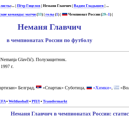
листы
:... |
Пётр Гицелов
| Неманя Главчич |
Вадим Гладышев
| ...
ские команды: матчи
(
33
) |
голы
(
1
) |
Чемпионат России (
29
–
1
) |
Неманя Главчич
в чемпионатах России по футболу
 Nemanja Glavčić). Полузащитник.
1997 г.
ртизан» Белград,
«Спартак» Суботица,
«Химки»
,
«Во
EFA
•
Weltfussball
•
РПЛ
•
Transfermarkt
Неманя Главчич в чемпионатах России: стати