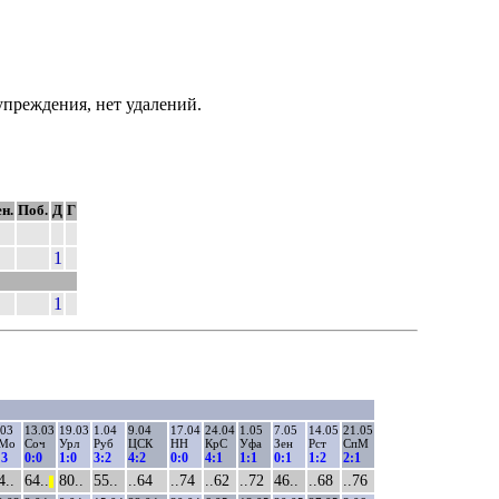
преждения, нет удалений.
н.
Поб.
Д
Г
1
1
.03
13.03
19.03
1.04
9.04
17.04
24.04
1.05
7.05
14.05
21.05
Мо
Соч
Урл
Руб
ЦСК
НН
КрС
Уфа
Зен
Рст
СпМ
:3
0:0
1:0
3:2
4:2
0:0
4:1
1:1
0:1
1:2
2:1
4..
64..
80..
55..
..64
..74
..62
..72
46..
..68
..76
||