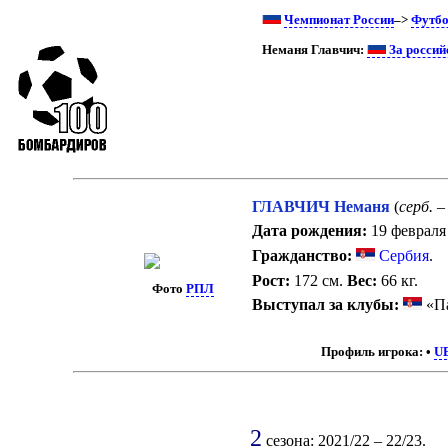
Чемпионат России
–>
Футбо
Неманя Главчич:
За россий
ГЛАВЧИЧ Неманя
(
серб.
–
Дата рождения:
19 февраля 
Гражданство:
Сербия
.
Рост:
172 см.
Вес:
66 кг.
Фото
РПЛ
Выступал за клубы:
«Па
Профиль игрока:
•
U
2
сезона: 2021/22 – 22/23.