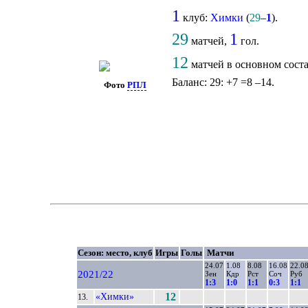
1
клуб:
Химки
(
29
–
1
).
29
1
матчей,
гол.
12
матчей в основном сост
Баланс: 29: +7 =8 –14.
Фото
РПЛ
Сезон: место, клуб
Игры
Голы
Матчи
24.07
1.08
8.08
16.08
22.0
2021/22
Зен
Кдр
Рст
Соч
Руб
1:3
1:0
1:1
0:3
1:1
«Химки»
12
13.