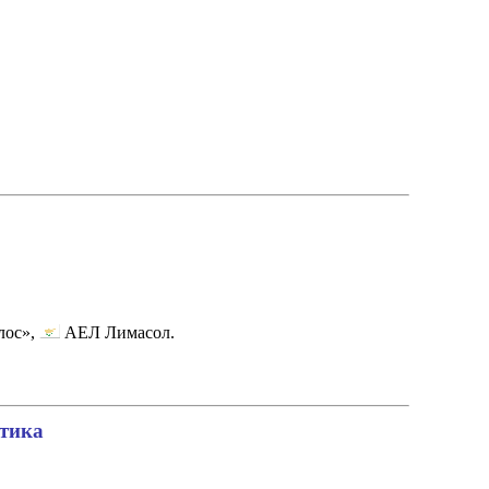
лос»,
АЕЛ Лимасол.
стика