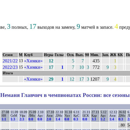
3
17
9
4
аве,
полных,
выходов на замену,
матчей в запасе.
преду
Сезон
М
Клуб
Игры
Голы
Осн.
Вых.
90
Мин.
Зап.
ЖК
КК
Пе
2021/22
«Химки»
12
5
7
435
1
13
2022/23
«Химки»
17
1
7
10
3
772
9
3
15
Итого
«Химки»
29
1
12
17
3
1207
9
4
Неманя Главчич в чемпионатах России: все сезоны
8
27.08
11.09
18.09
25.09
2.10
17.10
22.10
31.10
6.11
21.11
27.11
5.12
12.12
26.02
6
НН
СпМ
Уфа
ЛМо
Арс
Ахм
ДМо
Урл
КрС
ЦСК
Кдр
Арс
Ахм
ДМо
Л
1:1
1:3
2:3
0:0
0:0
2:0
1:4
0:0
0:3
0:0
3:3
1:2
1:4
0:3
2
..80
5