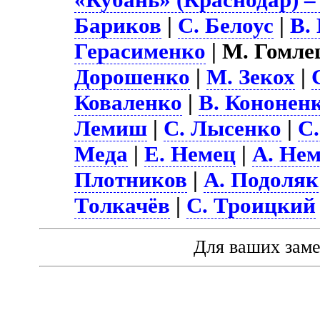
Бариков
|
С. Белоус
|
В.
Герасименко
| М. Гомле
Дорошенко
|
М. Зекох
|
Коваленко
|
В. Кононен
Лемиш
|
С. Лысенко
|
С
Меда
|
Е. Немец
|
А. Не
Плотников
|
А. Подоляк
Толкачёв
|
С. Троицкий
Для ваших зам