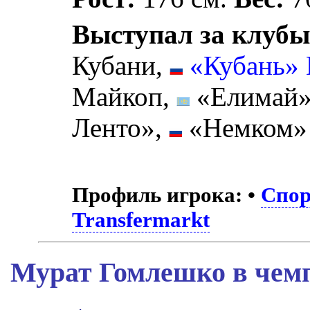
Выступал за клубы
Кубани,
«Кубань» 
Майкоп,
«Елимай»
Ленто»,
«Немком» 
Профиль игрока:
•
Спор
Transfermarkt
Мурат Гомлешко в чемп