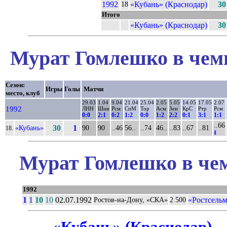
1992
«Кубань» (Краснодар)
30
18
Итого
«Кубань» (Краснодар)
30
Мурат Гомлешко в чемп
Сезон:
Игры
Голы
Матчи
место, клуб
29.03
1.04
9.04
21.04
25.04
2.05
5.05
14.05
17.05
2.07
1992
ЛНН
Шин
Рсм
СпМ
Тор
Асм
Зен
КрС
Ртр
Рсм
0:0
2:1
0:2
1:2
0:0
1:2
2:2
0:1
3:1
1:1
..66
«Кубань»
30
1
90
90
..46
56..
..74
46..
..83
..67
..81
18.
1
Мурат Гомлешко в чем
1992
1
1
10
10
02.07.1992
«Ростсельм
Ростов-на-Дону, «СКА»
2 500
«Кубань» (Краснодар) –