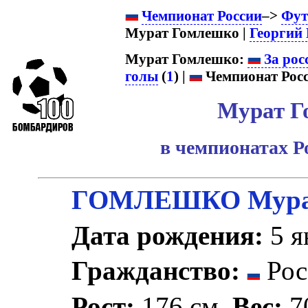
Чемпионат России
–>
Фут
Мурат Гомлешко |
Георгий 
Мурат Гомлешко:
За рос
голы
(
1
) |
Чемпионат Росс
Мурат Г
в чемпионатах Р
ГОМЛЕШКО Мурат
Дата рождения:
5 я
Гражданство:
Рос
Рост:
176 см.
Вес:
70