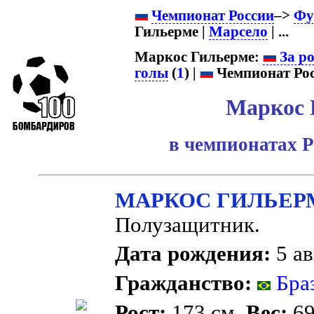
Чемпионат России
–>
Фу
Гильерме |
Марсело
| ...
Маркос Гильерме:
За ро
голы
(
1
) |
Чемпионат Рос
Маркос 
в чемпионатах Р
МАРКОС ГИЛЬЕ
Полузащитник.
Дата рождения:
5 ав
Гражданство:
Бра
Рост:
173 см.
Вес:
69