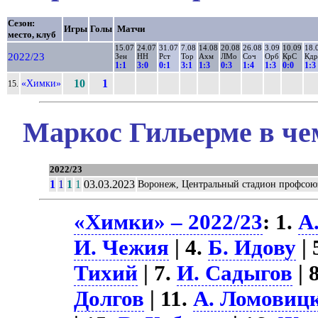
Сезон:
Игры
Голы
Матчи
место, клуб
15.07
24.07
31.07
7.08
14.08
20.08
26.08
3.09
10.09
18.
2022/23
Зен
НН
Рст
Тор
Ахм
ЛМо
Соч
Орб
КрС
Кдр
1:1
3:0
0:1
3:1
1:3
0:3
1:4
1:3
0:0
1:3
«Химки»
10
1
15.
Маркос Гильерме в че
2022/23
1
1
1
1
03.03.2023
Воронеж, Центральный стадион профсою
«Химки» – 2022/23
: 1.
А
И. Чежия
| 4.
Б. Идову
| 
Тихий
| 7.
И. Садыгов
| 
Долгов
| 11.
А. Ломовиц