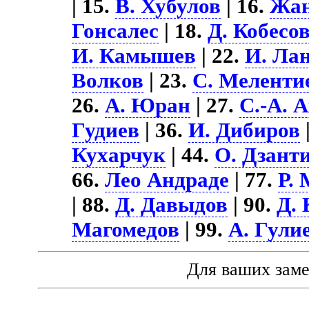
| 15.
В. Хубулов
| 16.
Жан
Гонсалес
| 18.
Д. Кобесо
И. Камышев
| 22.
И. Ла
Волков
| 23.
С. Меленти
26.
А. Юран
| 27.
С.-А. 
Гудиев
| 36.
И. Дибиров
Кухарчук
| 44.
О. Дзант
66.
Лео Андраде
| 77.
Р.
| 88.
Д. Давыдов
| 90.
Д.
Магомедов
| 99.
А. Гули
Для ваших зам