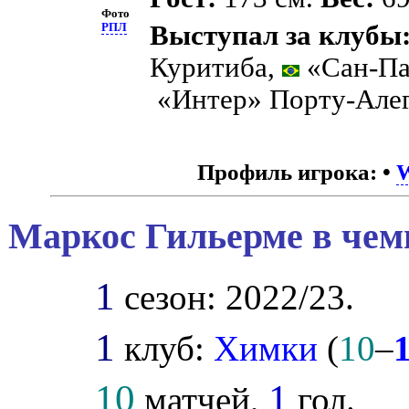
Фото
Выступал за клубы
РПЛ
Куритиба,
«Сан-Па
«Интер» Порту-Але
Профиль игрока:
•
W
Маркос Гильерме в чем
1
сезон: 2022/23.
1
клуб:
Химки
(
10
–
10
1
матчей,
гол.