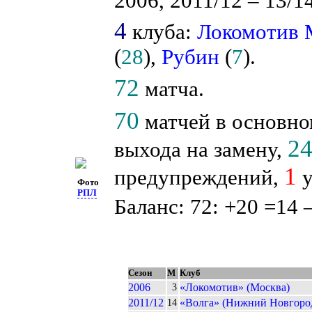
2006, 2011/12 – 13/14
4
клуба:
Локомотив
(
28
),
Рубин
(
7
).
72
матча.
70
матчей в основно
2
выхода на замену,
1
предупреждений,
у
Фото
РПЛ
Баланс: 72: +20 =14 
Сезон
М
Клуб
2006
«Локомотив» (Москва)
3
2011/12
«Волга» (Нижний Новгоро
14