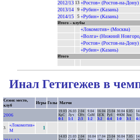
2012/13
«Ростов» (Ростов-на-Дону)
13
2013/14
«Рубин» (Казань)
9
2014/15
«Рубин» (Казань)
5
Итого – клубы
«Локомотив» (Москва)
«Волга» (Нижний Новгоро
«Ростов» (Ростов-на-Дону)
«Рубин» (Казань)
Итого
Инал Гетигежев в чемп
Сезон: место,
Игры
Голы
Матчи
клуб
19.03
26.03
2.04
9.04
16.04
23.04
30.04
6.05
14
2006
КрС
Луч
СНч
СпМ
ЦСК
Руб
ФКМ
Зен
То
0:1
1:1
2:3
1:2
3:2
4:4
1:0
3:1
4:
«Локомотив»
1
3.
М
14.03
21.03
2.04
10.04
17.04
23.04
30.04
7.05
14