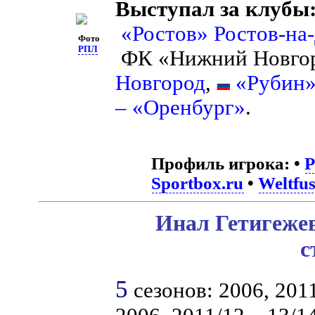
Выступал за клубы
«Ростов» Ростов-на
Фото
РПЛ
ФК «Нижний Новго
Новгород
,
«Рубин»
– «Оренбург»
.
Профиль игрока:
•
Sportbox.ru
•
Weltfus
Инал Гетигежев
с
5
сезонов: 2006, 2011