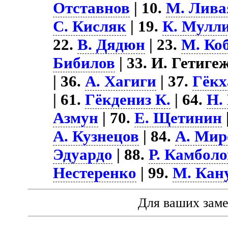
Отставнов
| 10.
М. Лива
С. Кисляк
| 19.
К. Мулл
22.
В. Дядюн
| 23.
М. Ко
Бибилов
| 33. И. Гетигеж
| 36.
А. Хагиги
| 37.
Гёкх
| 61.
Гёкдениз К.
| 64.
Н.
Азмун
| 70.
Е. Щетинин
А. Кузнецов
| 84.
А. Мир
Эдуардо
| 88.
Р. Камболо
Нестеренко
| 99.
М. Кан
Для ваших зам