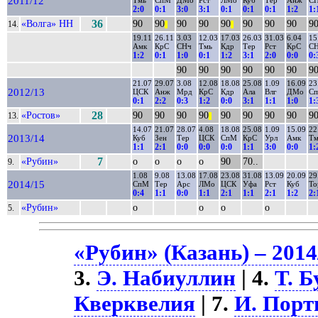
2011/12
Тмь
СпМ
ДМо
Рст
ЛМо
Куб
Тер
Анж
С
2:0
0:1
3:0
3:1
0:1
0:1
0:1
1:2
1:
«Волга» НН
36
90
90
90
90
90
90
90
90
9
14.
||
||
19.11
26.11
3.03
12.03
17.03
26.03
31.03
6.04
15
Амк
КрС
СНч
Тмь
Кдр
Тер
Рст
КрС
С
1:2
0:1
1:0
0:1
1:2
3:1
2:0
0:0
0:
90
90
90
90
90
90
9
21.07
29.07
3.08
12.08
18.08
25.08
1.09
16.09
23
2012/13
ЦСК
Анж
Мрд
КрС
Кдр
Ала
Влг
ДМо
С
0:1
2:2
0:3
1:2
0:0
3:1
1:1
1:0
1:
«Ростов»
28
90
90
90
90
90
90
90
90
9
13.
||
14.07
21.07
28.07
4.08
18.08
25.08
1.09
15.09
22
2013/14
Куб
Зен
Тер
ЦСК
СпМ
КрС
Урл
Амк
Тм
1:1
2:1
0:0
0:0
0:0
1:1
3:0
0:0
1:
«Рубин»
7
о
о
о
о
90
70..
9.
1.08
9.08
13.08
17.08
23.08
31.08
13.09
20.09
29
2014/15
СпМ
Тер
Арс
ЛМо
ЦСК
Уфа
Рст
Куб
То
0:4
1:1
0:0
1:1
2:1
1:1
2:1
1:2
2:
«Рубин»
о
о
о
о
5.
«Рубин» (Казань) – 2014
3.
Э. Набиуллин
| 4.
Т. 
Кверквелия
| 7.
И. Порт