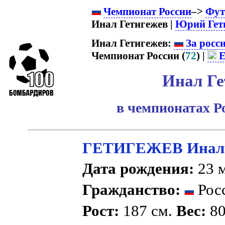
Чемпионат России
–>
Фут
Инал Гетигежев |
Юрий Гет
Инал Гетигежев:
За росс
Чемпионат России (
72
) |
Е
Инал Ге
в чемпионатах Р
ГЕТИГЕЖЕВ Инал 
Дата рождения:
23 м
Гражданство:
Рос
Рост:
187 см.
Вес:
80