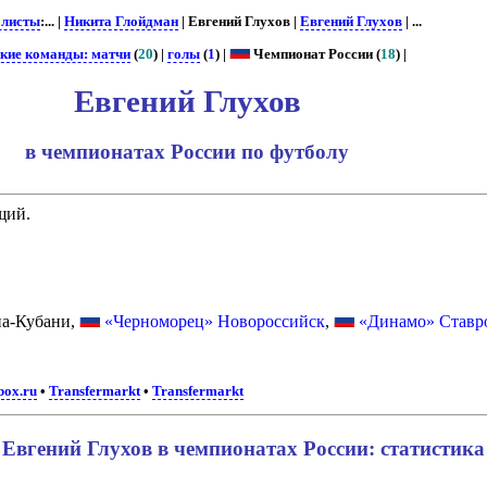
олисты
:... |
Никита Глойдман
| Евгений Глухов |
Евгений Глухов
| ...
ские команды: матчи
(
20
) |
голы
(
1
) |
Чемпионат России (
18
) |
Евгений Глухов
в чемпионатах России по футболу
щий.
на-Кубани,
«Черноморец» Новороссийск
,
«Динамо» Ставр
box.ru
•
Transfermarkt
•
Transfermarkt
Евгений Глухов в чемпионатах России: статистика