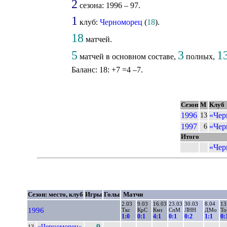
2
сезона: 1996 – 97.
1
клуб:
Черноморец
(
18
).
18
матчей.
5
3
1
матчей в основном составе,
полных,
Баланс: 18: +7 =4 –7.
Сезон
М
Клуб
1996
«Чер
13
1997
«Чер
6
Итого
«Чер
Сезон: место, клуб
Игры
Голы
Матчи
2.03
9.03
16.03
23.03
30.03
8.04
13
1996
Ткс
КрС
Кмз
СпМ
ЛНН
ДМо
То
1:0
0:1
4:1
0:1
0:2
1:1
0:
«Черноморец»
9
13.