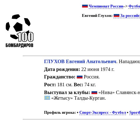
Чемпионат России
–>
Футб
Евгений Глухов:
За россий
ГЛУХОВ Евгений Анатольевич
. Нападаю
Дата рождения:
22 июня 1974 г.
Гражданство:
Россия.
Рост:
181 см.
Вес:
74 кг.
Выступал за клубы:
«Нива» Славянск-
«Жетысу» Талды-Курган.
Профиль игрока:
•
Спорт-Экспресс - Футбол
•
Sport