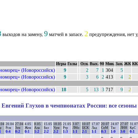
3
9
2
выходов на замену,
матчей в запасе.
предупреждения, нет у
Игры
Голы
Осн.
Вых.
90
Мин.
Зап.
ЖК
КК
номорец» (Новороссийск)
9
2
7
1
304
5
номорец» (Новороссийск)
9
3
6
2
413
4
2
номорец» (Новороссийск)
18
5
13
3
717
9
2
Евгений Глухов в чемпионатах России: все сезоны
.04
20.04
27.04
4.05
8.05
15.05
18.05
21.05
3.07
10.07
17.07
20.07
24.07
27.07
31.07
р
Рсм
Зен
Жем
Ала
Бал
Урм
Ртр
ЛМо
ЦСК
Лад
СпМ
Ткс
ЛНН
КрС
1
0:4
0:2
0:1
1:2
2:2
2:2
1:3
1:1
2:1
1:1
0:3
1:0
3:0
0:1
о
о
о
о