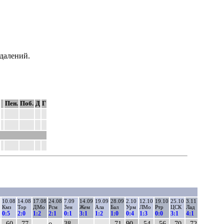
далений.
Пен.
Поб.
Д
Г
10.08
14.08
17.08
24.08
7.09
14.09
19.09
28.09
2.10
12.10
19.10
25.10
3.11
Кмз
Тор
ДМо
Рсм
Зен
Жем
Ала
Бал
Урм
ЛМо
Ртр
ЦСК
Лад
0:5
2:0
1:2
2:1
0:1
3:1
1:2
1:0
0:4
1:3
0:0
3:1
4:1
..60
..77
о
38..
..71
90
..54
..56
..70
..72