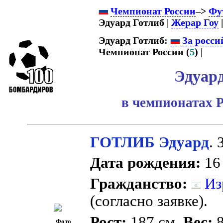
Чемпионат России
–>
Фу
Эдуард Готлиб |
Жерар Гоу
|
Эдуард Готлиб:
За росси
Чемпионат России (
5
) |
Эдуард
в чемпионатах 
ГОТЛИБ Эдуард
.
Дата рождения:
16 
Гражданство:
Из
(согласно заявке).
Рост:
187 см.
Вес:
8
Фото