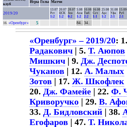
Игры
Голы
Матчи
клуб
13.07
20.07
28.07
5.08
10.08
16.08
25.08
31.08
15.09
2019/20
Рст
ЦСК
Зен
Ахм
Тмб
Соч
Арс
Уфа
Руб
1:2
1:2
0:2
1:2
2:2
1:1
1:2
2:1
2:1
«Оренбург»
5
84..
34..
16.
«Оренбург» – 2019/20
: 1
Радакович
| 5.
Т. Аюпов
Мишкич
| 9.
Дж. Деспот
Чуканов
| 12.
А. Малых
Зотов
| 17.
Ж. Шкофлек
20.
Дж. Фамейе
| 22.
Ф. 
Криворучко
| 29.
В. Аф
33.
Д. Бидловский
| 38.
Егофаров
| 47.
Т. Никол