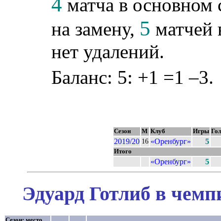
4
матча в основном 
5
на замену,
матчей 
нет удалений.
Баланс: 5: +1 =1 –3.
Сезон
М
Клуб
Игры
Го
2019/20
«Оренбург»
5
16
Итого
«Оренбург»
5
Эдуард Готлиб в чемп
Сезон: место,