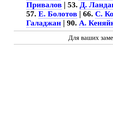
Привалов
| 53.
Д. Ланда
57.
Е. Болотов
| 66.
С. К
Галаджан
| 90.
А. Кеняй
Для ваших зам