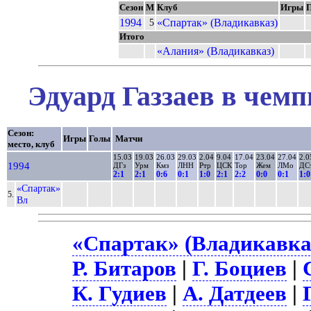
Сезон
М
Клуб
Игры
П
1994
«Спартак» (Владикавказ)
5
Итого
«Алания» (Владикавказ)
Эдуард Газзаев в чемп
Сезон:
Игры
Голы
Матчи
место, клуб
15.03
19.03
26.03
29.03
2.04
9.04
17.04
23.04
27.04
2.0
1994
ДГз
Урм
Кмз
ЛНН
Ртр
ЦСК
Тор
Жем
ЛМо
ДС
2:1
2:1
0:6
0:1
1:0
2:1
2:2
0:0
0:1
1:0
«Спартак»
5.
Вл
«Спартак» (Владикавказ
Р. Битаров
|
Г. Боциев
|
К. Гудиев
|
А. Датдеев
|