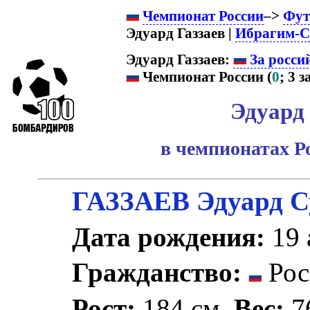
Чемпионат России
–>
Фут
Эдуард Газзаев |
Ибрагим-С
Эдуард Газзаев:
За росси
Чемпионат России (
0
; 3 з
Эдуард 
в чемпионатах Р
ГАЗЗАЕВ Эдуард С
Дата рождения:
19 
Гражданство:
Рос
Рост:
184 см.
Вес:
76