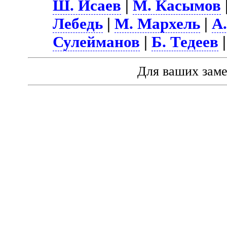
Ш. Исаев
|
М. Касымов
Лебедь
|
М. Мархель
|
А
Сулейманов
|
Б. Тедеев
Для ваших зам