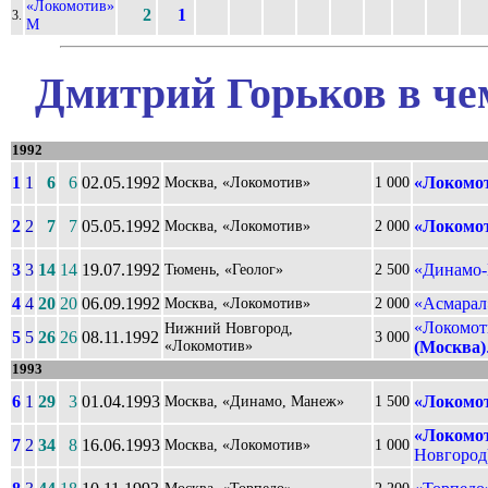
«Локомотив»
2
1
3.
М
Дмитрий Горьков в че
1992
1
1
6
6
02.05.1992
«Локомот
Москва, «Локомотив»
1 000
2
2
7
7
05.05.1992
«Локомот
Москва, «Локомотив»
2 000
3
3
14
14
19.07.1992
«Динамо-
Тюмень, «Геолог»
2 500
4
4
20
20
06.09.1992
«Асмарал
Москва, «Локомотив»
2 000
«Локомот
Нижний Новгород,
5
5
26
26
08.11.1992
3 000
«Локомотив»
(Москва)
1993
6
1
29
3
01.04.1993
«Локомот
Москва, «Динамо, Манеж»
1 500
«Локомот
7
2
34
8
16.06.1993
Москва, «Локомотив»
1 000
Новгород)