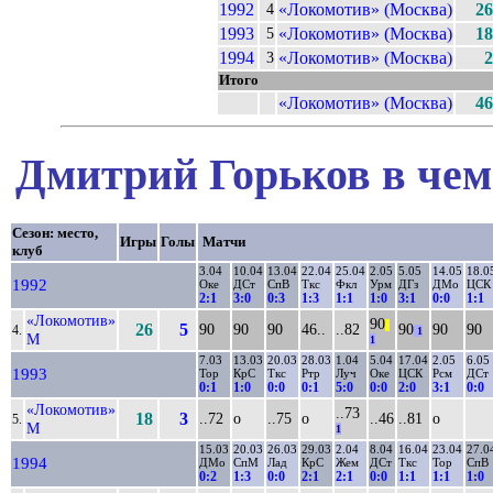
1992
«Локомотив» (Москва)
26
4
1993
«Локомотив» (Москва)
18
5
1994
«Локомотив» (Москва)
2
3
Итого
«Локомотив» (Москва)
46
Дмитрий Горьков в чем
Сезон: место,
Игры
Голы
Матчи
клуб
3.04
10.04
13.04
22.04
25.04
2.05
5.05
14.05
18.0
1992
Оке
ДСт
СпВ
Ткс
Фкл
Урм
ДГз
ДМо
ЦСК
2:1
3:0
0:3
1:3
1:1
1:0
3:1
0:0
1:1
«Локомотив»
90
||
26
5
90
90
90
46..
..82
90
90
90
4.
1
М
1
7.03
13.03
20.03
28.03
1.04
5.04
17.04
2.05
6.05
1993
Тор
КрС
Ткс
Ртр
Луч
Оке
ЦСК
Рсм
ДСт
0:1
1:0
0:0
0:1
5:0
0:0
2:0
3:1
0:0
«Локомотив»
..73
18
3
..72
о
..75
о
..46
..81
о
5.
М
1
15.03
20.03
26.03
29.03
2.04
8.04
16.04
23.04
27.0
1994
ДМо
СпМ
Лад
КрС
Жем
ДСт
Ткс
Тор
СпВ
0:2
1:3
0:0
2:1
2:1
0:0
1:1
1:1
1:0