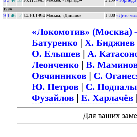
8
3
44
18
10.11.1993
«Торпедо
Москва, «Торпедо»
2 200
1994
9
1
46
2
14.10.1994
«Динамо»
Москва, «Динамо»
1 800
«Локомотив» (Москва) 
Батуренко
|
Х. Биджиев
О. Елышев
|
А. Катасон
Леонченко
|
В. Мамино
Овчинников
|
С. Оганес
Ю. Петров
|
С. Подпал
Фузайлов
|
Е. Харлачёв
Для ваших зам