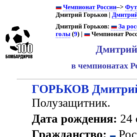
Чемпионат России
–>
Фут
Дмитрий Горьков |
Дмитрий
Дмитрий Горьков:
За рос
голы
(
9
) |
Чемпионат Росс
Дмитрий
в чемпионатах Р
ГОРЬКОВ Дмитрий
Полузащитник.
Дата рождения:
24 
Гражданство:
Рос