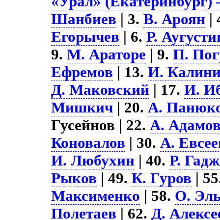
«Урал» (Екатеринбург) 
Шанбиев
| 3.
В. Ароян
| 
Егорычев
| 6.
Р. Аугуст
9.
М. Араторе
| 9.
П. По
Ефремов
| 13.
И. Калин
Д. Маковский
| 17.
И. И
Мишкич
| 20.
А. Панюк
Гусейнов | 22.
А. Адамо
Коновалов
| 30.
А. Евсее
И. Любухин
| 40.
Р. Гад
Рыков
| 49.
К. Гуров
| 55
Максименко
| 58.
О. Эл
Полетаев
| 62.
Д. Алексе