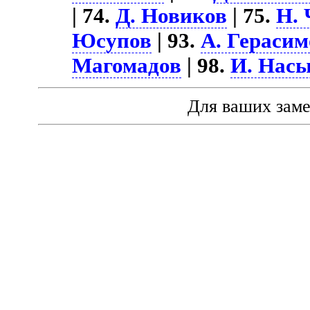
| 74.
Д. Новиков
| 75.
Н. 
Юсупов
| 93.
А. Герасим
Магомадов
| 98.
И. Нас
Для ваших зам