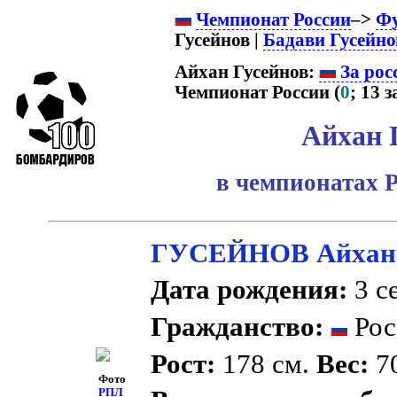
Чемпионат России
–>
Ф
Гусейнов |
Бадави Гусейно
Айхан Гусейнов:
За рос
Чемпионат России (
0
; 13 з
Айхан 
в чемпионатах Р
ГУСЕЙНОВ Айхан
Дата рождения:
3 се
Гражданство:
Рос
Рост:
178 см.
Вес:
70
Фото
РПЛ