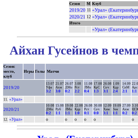
Сезон
М
Клуб
2019/20
«Урал» (Екатеринбур
11
2020/21
«Урал» (Екатеринбур
12
Итого
«Урал» (Екатеринбур
Айхан Гусейнов в чемп
Сезон:
место,
Игры
Голы
Матчи
клуб
13.07
21.07
26.07
3.08
11.08
17.08
26.08
1.09
14.09
22.
2019/20
Уфа
Ахм
ДМо
Рст
ЛМо
КрС
Соч
Кдр
СпМ
Арс
3:2
3:0
0:2
2:2
0:4
1:3
3:1
2:4
2:1
1:1
«Урал»
11.
10.08
15.08
19.08
22.08
26.08
30.08
12.09
19.09
27.09
3.1
2020/21
ДМо
Руб
ЛМо
Кдр
Рст
Соч
Хим
Зен
Ахм
ЦС
0:2
1:1
1:1
1:0
0:1
0:0
3:1
1:1
0:2
0:2
«Урал»
о
о
о
о
о
о
12.