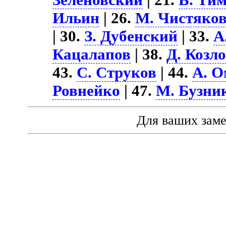
Ильин
| 26.
М. Чистяко
| 30.
З. Дубенский
| 33.
А
Кацалапов
| 38.
Д. Козл
43.
С. Струков
| 44.
А. О
Ровнейко
| 47.
М. Бузни
Для ваших зам