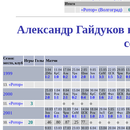
Итого
«Ротор» (Волгоград)
Александр Гайдуков 
с
Сезон:
Игры
Голы
Матчи
место, клуб
3.04
11.04
17.04
25.04
2.05
9.05
15.05
22.05
29.05
13
1999
ДМо
КрС
Ала
Ура
Шин
Зен
СпМ
ЦСК
Чрм
Рс
1:2
1:0
0:2
1:0
2:0
1:1
3:3
1:5
5:2
0:
«Ротор»
13.
25.03
1.04
8.04
15.04
22.04
30.04
7.05
13.05
17.05
26
2000
Зен
Рсм
Ала
Ура
ЛМо
КрС
СпМ
Фкл
ЦСК
А
2:0
1:1
2:1
0:2
0:4
1:0
1:6
2:2
0:1
2:
«Ротор»
3
о
о
о
о
11.
10.03
17.03
31.03
7.04
14.04
18.04
29.04
5.05
12.05
19
2001
Зен
Сок
Чрм
СпМ
ЦСК
Рсм
ЗиЛ
Сат
Фкл
Д
0:0
0:1
3:0
0:1
1:1
1:0
2:3
1:0
1:3
1:
«Ротор»
20
..46
..80
..87
..25
77..
о
о
о
о
о
10.
9.03
13.03
17.03
23.03
30.03
6.04
13.04
20.04
29.04
4.