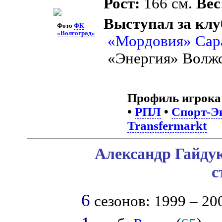
Рост:
166 см.
Вес
Выступал за клу
Фото
ФК
«Волгоград»
«Мордовия» Сар
«Энергия» Волжс
Профиль игрока
•
РПЛ
•
Спорт-Эк
Transfermarkt
Александр Гайдук
с
6
сезонов: 1999 – 200