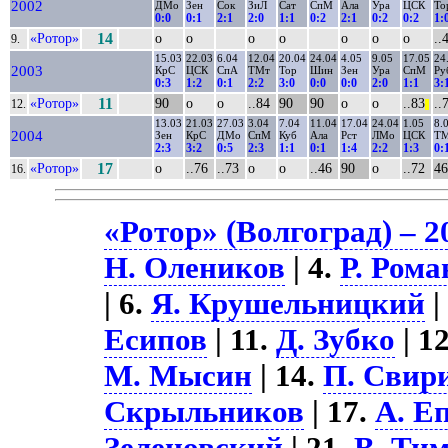
2002
ДМо
Зен
Сок
ЗиЛ
Сат
СпМ
Ала
Ура
ЦСК
То
0:0
0:1
2:1
2:0
1:1
0:2
2:1
0:2
0:2
1:
«Ротор»
14
о
о
о
о
о
о
о
..
9.
15.03
22.03
6.04
12.04
20.04
24.04
4.05
9.05
17.05
24
2003
КрС
ЦСК
СпА
ТМт
Тор
Шин
Зен
Ура
СпМ
Ру
0:3
1:2
0:1
2:2
3:0
0:0
0:0
2:0
1:1
3:
«Ротор»
11
90
о
о
..84
90
90
о
о
..83
..
12.
||
13.03
21.03
27.03
3.04
7.04
11.04
17.04
24.04
1.05
8.
2004
Зен
КрС
ДМо
СпМ
Куб
Ала
Рст
ЛМо
ЦСК
Т
2:3
3:2
0:5
2:3
1:1
0:1
1:4
2:2
1:3
0:
«Ротор»
17
о
..76
..73
о
о
..46
90
о
..72
46
16.
«Ротор» (Волгоград) – 2
Н. Олеников
| 4.
Р. Рома
| 6.
Я. Крушельницкий
|
Есипов
| 11.
Д. Зубко
| 1
М. Мысин
| 14.
П. Свир
Скрыльников
| 17.
А. Е
Зеленовский
| 21.
В. Ти