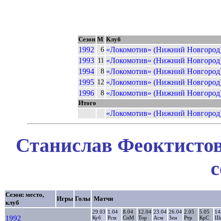
Сезон
М
Клуб
1992
«Локомотив» (Нижний Новгород
6
1993
«Локомотив» (Нижний Новгород
11
1994
«Локомотив» (Нижний Новгород
8
1995
«Локомотив» (Нижний Новгород
12
1996
«Локомотив» (Нижний Новгород
8
Итого
«Локомотив» (Нижний Новгород
Станислав Феоктистов
с
Сезон: место,
Игры
Голы
Матчи
клуб
29.03
1.04
8.04
12.04
23.04
26.04
2.05
5.05
14
1992
Куб
Рсм
СпМ
Тор
Асм
Зен
Ртр
КрС
Ш