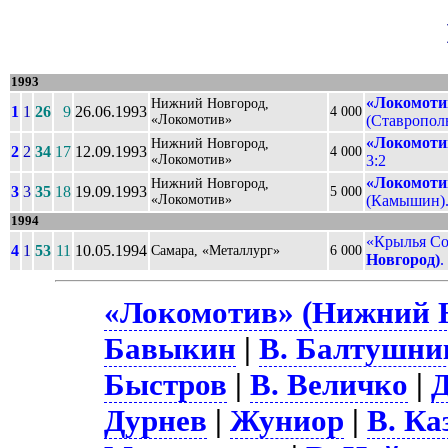
1993
«Локомоти
Нижний Новгород,
1
1
26
9
26.06.1993
4 000
«Локомотив»
(Ставрополь
«Локомоти
Нижний Новгород,
2
2
34
17
12.09.1993
4 000
«Локомотив»
3:2
«Локомоти
Нижний Новгород,
3
3
35
18
19.09.1993
5 000
«Локомотив»
(Камышин).
1994
«Крылья Со
4
1
53
11
10.05.1994
Самара, «Металлург»
6 000
Новгород)
.
«Локомотив» (Нижний Н
Бавыкин
|
В. Балтушни
Быстров
|
В. Величко
|
Д
Дурнев
|
Жуниор
|
В. Ка