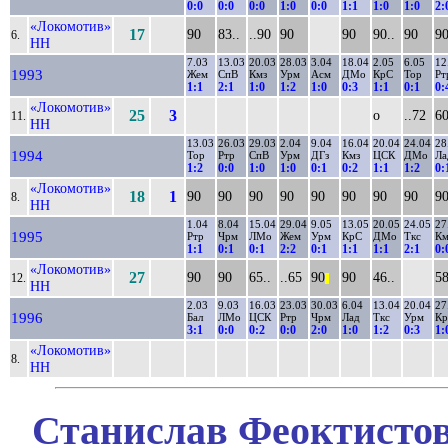
0:0
0:0
0:0
1:0
0:0
1:1
1:0
1:0
2:
«Локомотив»
17
90
83..
..90
90
90
90..
90
9
6.
НН
7.03
13.03
20.03
28.03
3.04
18.04
2.05
6.05
12
1993
Жем
СпВ
Кмз
Урм
Асм
ДМо
КрС
Тор
Рт
1:1
2:1
1:0
1:2
1:0
0:3
1:1
0:1
0:
«Локомотив»
25
3
о
..72
60
11.
НН
13.03
26.03
29.03
2.04
9.04
16.04
20.04
24.04
28
1994
Тор
Ртр
СпВ
Урм
ДГз
Кмз
ЦСК
ДМо
Ла
1:2
0:0
1:0
1:0
0:1
0:2
1:1
1:2
0:
«Локомотив»
18
1
90
90
90
90
90
90
90
90
9
8.
НН
1.04
8.04
15.04
29.04
9.05
13.05
20.05
24.05
27
1995
Ртр
Чрм
ЛМо
Жем
Урм
КрС
ДМо
Ткс
Км
1:1
0:1
0:1
2:2
0:1
1:1
1:1
2:1
0:
«Локомотив»
27
90
90
65..
..65
90
90
46..
58
12.
||
НН
2.03
9.03
16.03
23.03
30.03
6.04
13.04
20.04
27
1996
Бал
ЛМо
ЦСК
Ртр
Чрм
Лад
Ткс
Урм
К
3:1
0:0
0:2
0:0
2:0
1:0
1:2
0:3
1:
«Локомотив»
8.
НН
Станислав Феоктистов