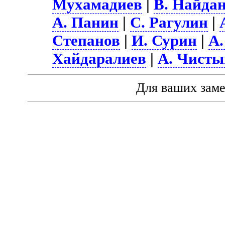
Мухамадиев
|
В. Найда
А. Панин
|
С. Рагулин
|
Степанов
|
И. Сурин
|
А.
Хайдаралиев
|
А. Чисты
Для ваших зам