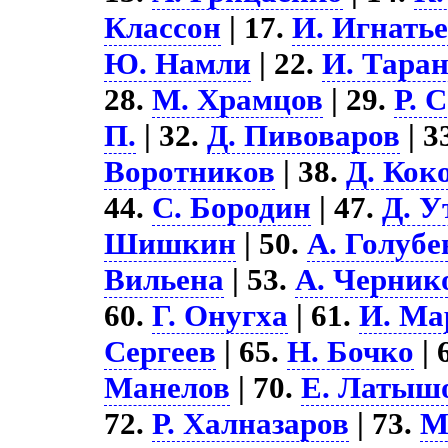
Классон
| 17.
И. Игнать
Ю. Намли
| 22.
И. Тара
28.
М. Храмцов
| 29.
Р. 
П.
| 32.
Д. Пивоваров
| 3
Воротников
| 38.
Д. Кок
44.
С. Бородин
| 47.
Д. У
Шишкин
| 50.
А. Голубе
Вильена
| 53.
А. Черник
60.
Г. Онугха
| 61.
И. Ма
Сергеев
| 65.
Н. Бочко
| 
Манелов
| 70.
Е. Латыш
72.
Р. Халназаров
| 73.
М