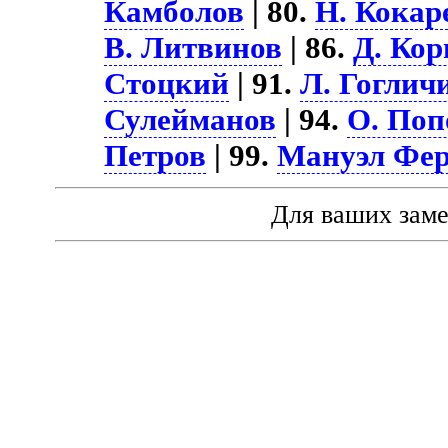
Камболов
| 80.
Н. Кокар
В. Литвинов
| 86.
Д. Ко
Стоцкий
| 91.
Л. Гоглич
Сулейманов
| 94.
О. Поп
Петров
| 99.
Мануэл Фе
Для ваших зам