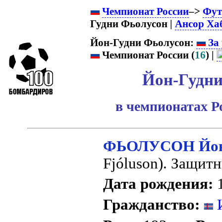
Чемпионат России
–>
Фут
Гудни Фьолусон |
Ансор Ха
Йон-Гудни Фьолусон:
За 
Чемпионат России (
16
) |
Йон-Гудни
в чемпионатах Р
ФЬОЛУСОН Йон
Fjóluson). Защитн
Дата рождения:
1
Гражданство:
И