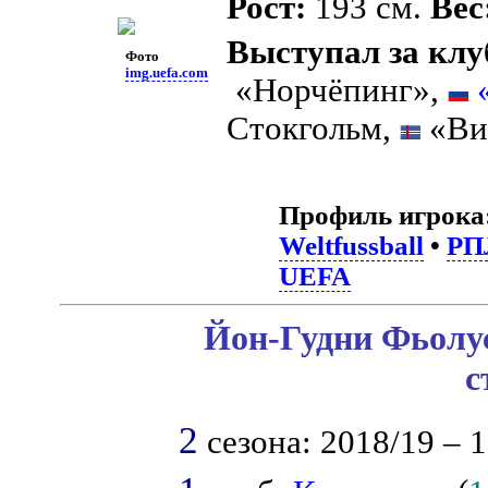
Рост:
193 см.
Вес
Выступал за клу
Фото
img.uefa.com
«Норчёпинг»,
Стокгольм,
«Ви
Профиль игрока
Weltfussball
•
РП
UEFA
Йон-Гудни Фьолус
с
2
сезона: 2018/19 – 1