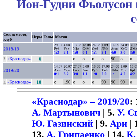
Йон-Гудни Фьолусон 
с
Сезон: место,
Игры
Голы
Матчи
клуб
29.07
4.08
13.08
18.08
26.08
1.09
16.09
24.09
30.0
2018/19
Руб
Урл
Уфа
СпМ
Орб
ЛМо
Анж
КрС
ДМ
1:2
2:1
1:0
0:1
1:1
2:1
4:0
3:0
3:0
«Краснодар»
6
о
о
о
о
90
о
о
3.
14.07
20.07
27.07
3.08
10.08
17.08
24.08
1.09
15.0
2019/20
Ахм
Уфа
Соч
Зен
Руб
Тмб
ЛМо
Урл
КрС
0:1
3:2
3:0
1:1
1:0
2:0
1:1
4:2
4:2
«Краснодар»
10
о
..90
о
о
о
90
90
90
о
3.
«Краснодар» – 2019/20
:
А. Мартынович
| 5.
У. С
Ю. Газинский
| 9.
Ари
| 
13.
А. Грицаенко
| 14.
К.