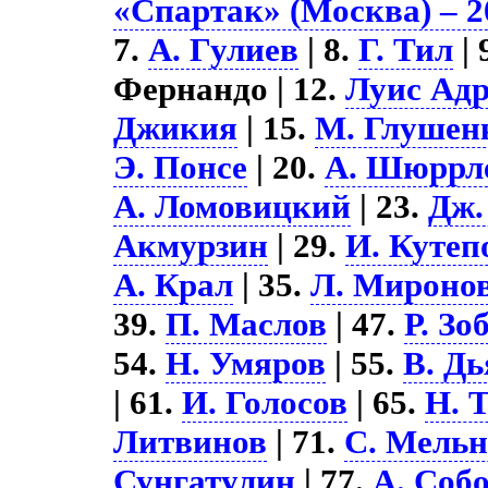
«Спартак» (Москва) – 2
7.
А. Гулиев
| 8.
Г. Тил
| 
Фернандо | 12.
Луис Ад
Джикия
| 15.
М. Глушен
Э. Понсе
| 20.
А. Шюррл
А. Ломовицкий
| 23.
Дж.
Акмурзин
| 29.
И. Кутеп
А. Крал
| 35.
Л. Мироно
39.
П. Маслов
| 47.
Р. Зо
54.
Н. Умяров
| 55.
В. Д
| 61.
И. Голосов
| 65.
Н. 
Литвинов
| 71.
С. Мель
Сунгатулин
| 77.
А. Соб