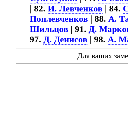
| 82.
И. Левченков
| 84.
С
Поплевченков
| 88.
А. Т
Шильцов
| 91.
Д. Марко
97.
Д. Денисов
| 98.
А. М
Для ваших зам