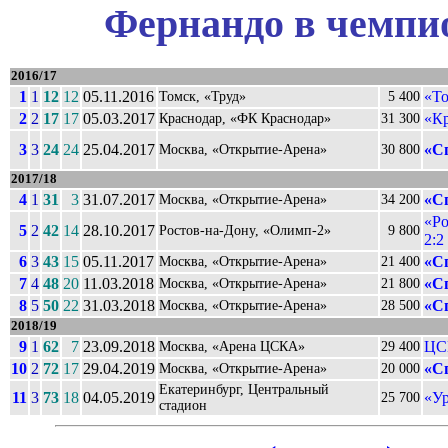
Фернандо в чемпио
2016/17
1
1
12
12
05.11.2016
«То
Томск, «Труд»
5 400
2
2
17
17
05.03.2017
«К
Краснодар, «ФК Краснодар»
31 300
3
3
24
24
25.04.2017
«С
Москва, «Открытие-Арена»
30 800
2017/18
4
1
31
3
31.07.2017
«С
Москва, «Открытие-Арена»
34 200
«Ро
5
2
42
14
28.10.2017
Ростов-на-Дону, «Олимп-2»
9 800
2:2
6
3
43
15
05.11.2017
«С
Москва, «Открытие-Арена»
21 400
7
4
48
20
11.03.2018
«С
Москва, «Открытие-Арена»
21 800
8
5
50
22
31.03.2018
«С
Москва, «Открытие-Арена»
28 500
2018/19
9
1
62
7
23.09.2018
ЦС
Москва, «Арена ЦСКА»
29 400
10
2
72
17
29.04.2019
«С
Москва, «Открытие-Арена»
20 000
Екатеринбург, Центральный
11
3
73
18
04.05.2019
«Ур
25 700
стадион