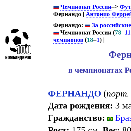
Чемпионат России
–>
Фут
Фернандо |
Антонио Ферре
Фернандо:
За российски
Чемпионат России (
78
–
11
чемпионов
(
18
–
1
) |
Ферн
в чемпионатах Р
ФЕРНАНДО
(
порт.
Дата рождения:
3 ма
Гражданство:
Бра
Рост:
175 см.
Вес:
80