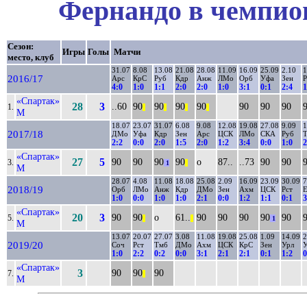
Фернандо в чемпион
Сезон:
Игры
Голы
Матчи
место, клуб
31.07
8.08
13.08
21.08
28.08
11.09
16.09
25.09
2.10
1
2016/17
Арс
КрС
Руб
Кдр
Анж
ЛМо
Орб
Уфа
Зен
Р
4:0
1:0
1:1
2:0
2:0
1:0
3:1
0:1
2:4
1
«Спартак»
28
3
..60
90
90
90
90
90
90
90
1.
||
||
||
||
М
18.07
23.07
31.07
6.08
9.08
12.08
19.08
27.08
9.09
1
2017/18
ДМо
Уфа
Кдр
Зен
Арс
ЦСК
ЛМо
СКА
Руб
Т
2:2
0:0
2:0
1:5
2:0
1:2
3:4
0:0
1:0
2
«Спартак»
27
5
90
90
90
90
о
87..
..73
90
90
3.
1
||
М
28.07
4.08
11.08
18.08
25.08
2.09
16.09
23.09
30.09
7
2018/19
Орб
ЛМо
Анж
Кдр
ДМо
Зен
Ахм
ЦСК
Рст
1:0
0:0
1:0
1:0
2:1
0:0
1:2
1:1
0:1
3
«Спартак»
20
3
90
90
о
61..
90
90
90
90
90
5.
||
||
1
М
13.07
20.07
27.07
3.08
11.08
19.08
25.08
1.09
14.09
2
2019/20
Соч
Рст
Тмб
ДМо
Ахм
ЦСК
КрС
Зен
Урл
1:0
2:2
0:2
0:0
3:1
2:1
2:1
0:1
1:2
0
«Спартак»
3
90
90
90
7.
||
М