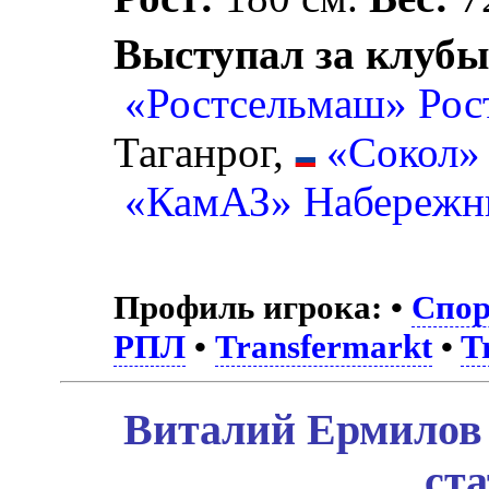
Выступал за клубы
«Ростсельмаш» Рос
Таганрог,
«Сокол»
«КамАЗ» Набережн
Профиль игрока:
•
Спор
РПЛ
•
Transfermarkt
•
T
Виталий Ермилов 
ст