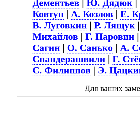
Дементьев
|
Ю. Дядюк
|
Ковтун
|
А. Козлов
|
Е. 
В. Луговкин
|
Р. Лящук
Михайлов
|
Г. Паровин
Сагин
|
О. Санько
|
А. С
Спандерашвили
|
Г. Ст
С. Филиппов
|
Э. Цацки
Для ваших зам