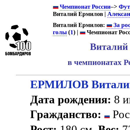
Чемпионат России
–>
Фут
Виталий Ермилов |
Алексан
Виталий Ермилов:
За ро
голы
(
1
) |
Чемпионат Росс
Виталий
в чемпионатах Р
ЕРМИЛОВ Витали
Дата рождения:
8 и
Гражданство:
Рос
Рост:
180 см.
Вес:
72