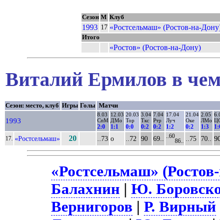
Сезон
М
Клуб
1993
«Ростсельмаш» (Ростов-на-Дону
17
Итого
«Ростов» (Ростов-на-Дону)
Виталий Ермилов в чем
Сезон: место, клуб
Игры
Голы
Матчи
8.03
12.03
20.03
3.04
7.04
17.04
21.04
2.05
6.
1993
СпМ
ДМо
Тор
Ткс
Ртр
Луч
Оке
ЛМо
Ц
2:0
1:1
0:0
0:2
0:2
1:2
0:2
1:3
1:
..60
20
«Ростсельмаш»
..73
о
..72
90
69..
..75
70..
9
17.
86..
«Ростсельмаш» (Ростов-
Балахнин
|
Ю. Боровск
Вернигоров
|
Р. Вирный