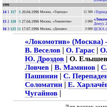
1996
14
1
117
8
20.04.1996
«Торпед
Москва, «Торпедо»
12 300
«Локом
15
2
118
9
27.04.1996
Москва, «Локомотив»
2 000
Дону). 2
16
3
125
16
17.07.1996
ЦСКА (
Москва, «Динамо»
3 000
«Локомотив» (Москва) 
В. Веселов
|
О. Гарас
|
О
Ю. Дроздов
| О. Елышев
Ловчев
|
В. Маминов
|
С
Пашинин
|
С. Перепаде
Соломатин
|
Е. Харлачё
Чугайнов
|
Для ваших зам