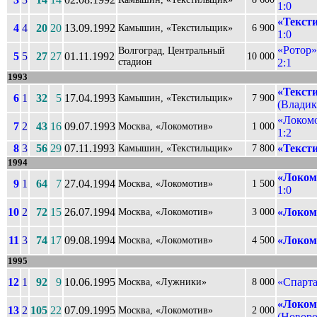
1:0
«Текст
4
4
20
20
13.09.1992
Камышин, «Текстильщик»
6 900
1:0
«Ротор»
Волгоград, Центральный
5
5
27
27
01.11.1992
10 000
стадион
2:1
1993
«Текст
6
1
32
5
17.04.1993
Камышин, «Текстильщик»
7 900
(Владика
«Локомо
7
2
43
16
09.07.1993
Москва, «Локомотив»
1 000
1:2
8
3
56
29
07.11.1993
«Текст
Камышин, «Текстильщик»
7 800
1994
«Локом
9
1
64
7
27.04.1994
Москва, «Локомотив»
1 500
1:0
10
2
72
15
26.07.1994
«Локом
Москва, «Локомотив»
3 000
11
3
74
17
09.08.1994
«Локом
Москва, «Локомотив»
4 500
1995
12
1
92
9
10.06.1995
«Спарта
Москва, «Лужники»
8 000
«Локом
13
2
105
22
07.09.1995
Москва, «Локомотив»
2 000
(Новоро