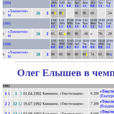
1994
ДМо
СпМ
Лад
КрС
Жем
ДСт
Ткс
Тор
0:2
1:3
0:0
2:1
2:1
0:0
1:1
1:1
«Локомотив»
26
3
90
90
90
90
60..
..54
3.
||
||
М
1.04
8.04
15.04
29.04
9.05
13.05
20.05
24.05
1995
КрС
ДМо
ЛНН
Урм
Чрм
Жем
Ртр
СпА
2:1
1:2
1:0
2:1
4:2
1:1
1:2
1:0
«Локомотив»
26
2
65..
82..
90
90
..66
о
78..
..28
2.
||
М
2.03
9.03
15.03
23.03
30.03
6.04
14.04
20.04
1996
Лад
ЛНН
СпМ
КрС
Ткс
Кмз
ДМо
Тор
0:0
0:0
0:2
0:1
0:0
0:0
0:0
2:1
«Локомотив»
28
3
90
80..
90
90
90
74..
69..
90
6.
||
1
М
Олег Елышев в чемп
1992
«Текст
1
1
1
1
01.04.1992
Камышин, «Текстильщик»
6 200
(Екатери
«Текст
2
2
12
12
19.07.1992
Камышин, «Текстильщик»
7 200
(Владика
«Текст
3
3
14
14
02.08.1992
Камышин, «Текстильщик»
8 600