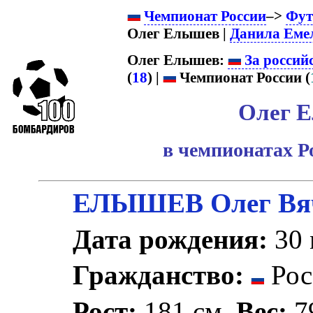
Чемпионат России
–>
Фут
Олег Елышев |
Данила Еме
Олег Елышев:
За россий
(
18
) |
Чемпионат России (
Олег 
в чемпионатах Р
ЕЛЫШЕВ Олег Вяч
Дата рождения:
30 
Гражданство:
Рос
Рост:
181 см.
Вес:
79