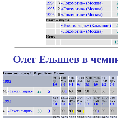
1994
«Локомотив» (Москва)
3
1995
«Локомотив» (Москва)
2
1996
«Локомотив» (Москва)
6
Итого – клубы
«Текстильщик» (Камышин)
«Локомотив» (Москва)
Итого
1
Олег Елышев в чемпи
Сезон: место, клуб
Игры
Голы
Матчи
29.03
1.04
9.04
12.04
22.04
25.04
2.05
5.05
1992
ДГз
Урм
ЦСК
ДМо
ЛМо
Оке
СпВ
ДСт
1:0
3:0
0:1
0:4
3:1
1:0
2:2
0:0
«Текстильщик»
27
5
90
60..
90
90
90
68..
46..
10.
1
8.03
12.03
20.03
3.04
7.04
17.04
21.04
2.05
1993
Луч
Оке
ЛМо
Рсм
ДСт
СпВ
Жем
Кмз
0:0
0:0
0:0
2:0
1:1
1:0
3:1
1:3
«Текстильщик»
30
3
90
90
90
90..
90
90
90
4.
||
||
1
15.03
20.03
26.03
29.03
2.04
8.04
16.04
23.04