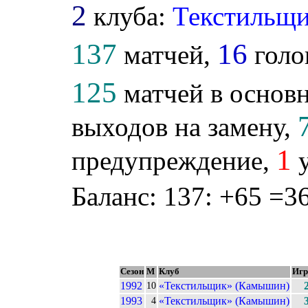
2
клуба:
Текстильщ
137
16
матчей,
голо
125
матчей в основн
выходов на замену,
1
предупреждение,
у
Баланс: 137: +65 =36
Сезон
М
Клуб
Иг
1992
«Текстильщик» (Камышин)
10
1993
«Текстильщик» (Камышин)
4