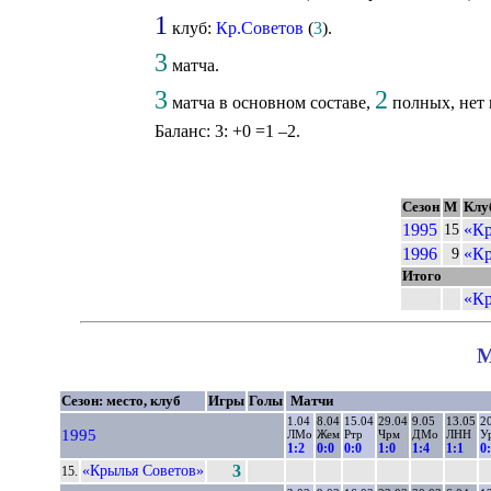
1
клуб:
Кр.Советов
(
3
).
3
матча.
3
2
матча в основном составе,
полных, нет 
Баланс: 3: +0 =1 –2.
Сезон
М
Клу
1995
«Кр
15
1996
«Кр
9
Итого
«Кр
М
Сезон: место, клуб
Игры
Голы
Матчи
1.04
8.04
15.04
29.04
9.05
13.05
2
1995
ЛМо
Жем
Ртр
Чрм
ДМо
ЛНН
У
1:2
0:0
0:0
1:0
1:4
1:1
0
«Крылья Советов»
3
15.