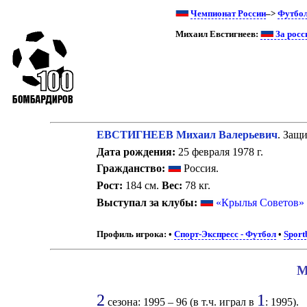
Чемпионат России
–>
Футбо
Михаил Евстигнеев:
За росс
ЕВСТИГНЕЕВ Михаил Валерьевич
. Защ
Дата рождения:
25 февраля 1978 г.
Гражданство:
Россия.
Рост:
184 см.
Вес:
78 кг.
Выступал за клубы:
«Крылья Советов»
Профиль игрока:
•
Спорт-Экспресс - Футбол
•
Sport
М
2
1
сезона: 1995 – 96 (в т.ч. играл в
: 1995).