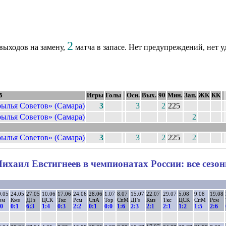
2
выходов на замену,
матча в запасе. Нет предупреждений, нет у
б
Игры
Голы
Осн.
Вых.
90
Мин.
Зап.
ЖК
КК
ылья Советов» (Самара)
3
3
2
225
ылья Советов» (Самара)
2
ылья Советов» (Самара)
3
3
2
225
2
ихаил Евстигнеев в чемпионатах России: все сезо
0.05
24.05
27.05
10.06
17.06
24.06
28.06
1.07
8.07
15.07
22.07
29.07
5.08
9.08
19.08
рм
Кмз
ДГз
ЦСК
Ткс
Рсм
СпА
Тор
СпМ
ДГз
Кмз
Ткс
ЦСК
СпМ
Рсм
:0
0:1
6:3
1:4
0:3
2:2
0:1
0:0
1:6
2:3
2:1
2:1
1:2
1:5
2:6