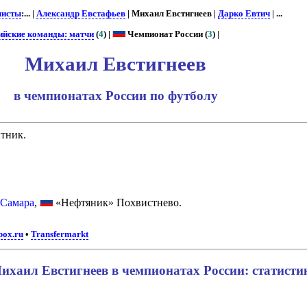
листы
:... |
Александр Евстафьев
| Михаил Евстигнеев |
Дарко Евтич
| ...
ийские команды: матчи
(
4
) |
Чемпионат России (
3
) |
Михаил Евстигнеев
в чемпионатах России по футболу
итник.
 Самара
,
«Нефтяник» Похвистнево.
box.ru
•
Transfermarkt
ихаил Евстигнеев в чемпионатах России: статисти