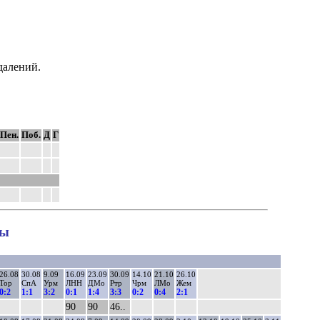
далений.
Пен.
Поб.
Д
Г
ны
26.08
30.08
9.09
16.09
23.09
30.09
14.10
21.10
26.10
Тор
СпА
Урм
ЛНН
ДМо
Ртр
Чрм
ЛМо
Жем
0:2
1:1
3:2
0:1
1:4
3:3
0:2
0:4
2:1
90
90
46..