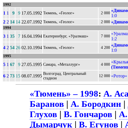
1992
«Динамо
1
1
9
9
17.05.1992
Тюмень, «Геолог»
2 000
1:0
2
2
14
14
22.07.1992
«Динамо
Тюмень, «Геолог»
2 000
1994
«Уралма
3
1
35
7
16.04.1994
Екатеринбург, «Уралмаш»
7 000
1:2
«Динамо
4
2
54
26
02.10.1994
Тюмень, «Геолог»
4 200
1:0
1995
«Крылья
5
1
67
9
27.05.1995
Самара, «Металлург»
4 000
(Тюмень
Волгоград, Центральный
6
2
73
15
08.07.1995
«Ротор»
12 000
стадион
«Тюмень» – 1998
:
А. Ас
Баранов
|
А. Бородкин
|
Глухов
|
В. Гончаров
|
А.
Дымарчук
|
В. Егунов
|