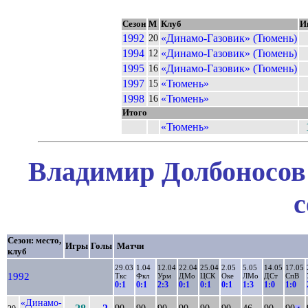
Сезон
М
Клуб
И
1992
«Динамо-Газовик» (Тюмень)
20
1994
«Динамо-Газовик» (Тюмень)
12
1995
«Динамо-Газовик» (Тюмень)
16
1997
«Тюмень»
15
1998
«Тюмень»
16
Итого
«Тюмень»
Владимир Долбоносов 
с
Сезон: место,
Игры
Голы
Матчи
клуб
29.03
1.04
12.04
22.04
25.04
2.05
5.05
14.05
17.05
1992
Ткс
Фкл
Урм
ДМо
ЦСК
Оке
ЛМо
ДСт
СпВ
0:1
0:1
2:3
0:1
0:1
0:1
1:3
1:0
1:0
«Динамо-
90
90
90
90
90
90
46..
90
90