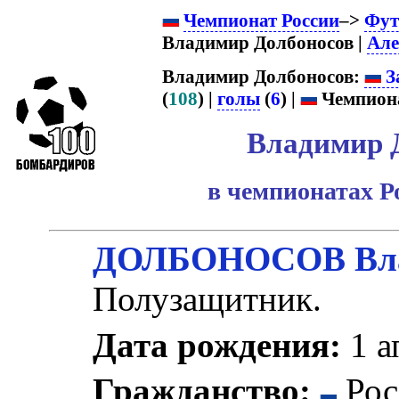
Чемпионат России
–>
Фут
Владимир Долбоносов |
Але
Владимир Долбоносов:
З
(
108
) |
голы
(
6
) |
Чемпиона
Владимир 
в чемпионатах Р
ДОЛБОНОСОВ Вла
Полузащитник.
Дата рождения:
1 а
Гражданство:
Рос