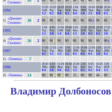
28
2
20.
1
Газовик»
15.03
19.03
26.03
29.03
2.04
9.04
16.04
24.04
28.04
1994
СпВ
Ртр
Тор
ЦСК
Кмз
ЛНН
Урм
Лад
СпМ
1:2
0:2
0:0
0:1
0:4
1:0
2:1
0:0
0:2
«Динамо-
30
2
90
90
90
65..
90
90
90
90
90
12.
1
Газовик»
1.04
8.04
15.04
29.04
9.05
13.05
20.05
24.05
27.05
1995
Тор
Рсм
СпМ
СпА
Кмз
ЦСК
Ткс
Урм
КрС
1:2
2:0
1:4
0:4
1:1
2:0
0:3
0:2
3:6
«Динамо-
26
2
90
90
90
90
90
90
90
90
90
16.
||
1
Газовик»
17.03
22.03
2.04
5.04
12.04
19.04
23.04
3.05
10.05
1997
Рсм
Тор
ЛМо
СпМ
ЛНН
Чрм
Фкл
Кмз
ДМо
0:1
1:1
1:3
2:2
0:1
0:0
0:1
1:0
0:2
«Тюмень»
7
15.
28.03
4.04
11.04
18.04
25.04
2.05
9.05
16.05
3.06
1998
ЛМо
ДМо
Жем
Ала
Ура
КрС
Бал
Рсм
ЦСК
0:4
2:0
0:0
0:2
1:2
0:3
0:2
0:4
1:3
«Тюмень»
14
90
90
90
90
25..
90
90
46..
90
16.
||
||
Владимир Долбоносов 