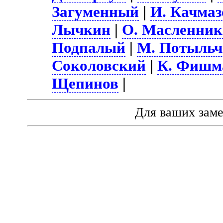
Загуменный
|
И. Качмаз
Лычкин
|
О. Масленник
Подпалый
|
М. Потыльч
Соколовский
|
К. Фишм
Щепинов
|
Для ваших зам