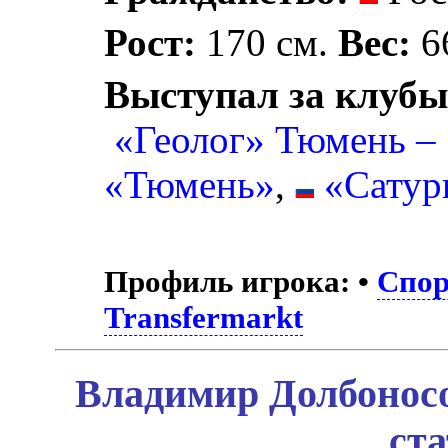
Рост:
170 см.
Вес:
66
Выступал за клубы
«Геолог» Тюмень –
«Тюмень»
,
«Сатур
Профиль игрока:
•
Спор
Transfermarkt
Владимир Долбоносо
ст