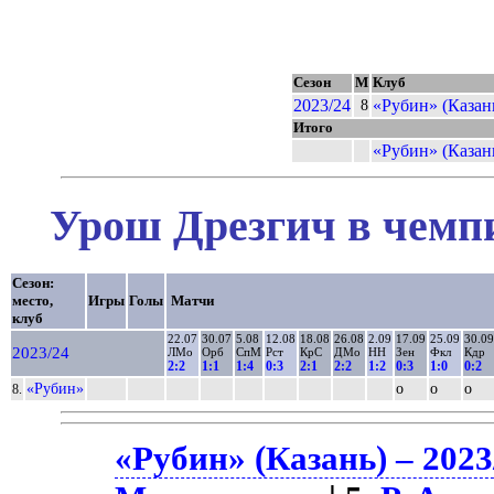
Сезон
М
Клуб
2023/24
«Рубин» (Казан
8
Итого
«Рубин» (Казан
Урош Дрезгич в чемпи
Сезон:
место,
Игры
Голы
Матчи
клуб
22.07
30.07
5.08
12.08
18.08
26.08
2.09
17.09
25.09
30.09
2023/24
ЛМо
Орб
СпМ
Рст
КрС
ДМо
НН
Зен
Фкл
Кдр
2:2
1:1
1:4
0:3
2:1
2:2
1:2
0:3
1:0
0:2
«Рубин»
о
о
о
8.
«Рубин» (Казань) – 2023