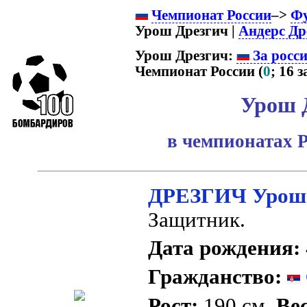
Чемпионат России
–>
Ф
Урош Дрезгич |
Андерс Др
Урош Дрезгич:
За росс
Чемпионат России (
0
; 16 з
Урош 
в чемпионатах Р
ДРЕЗГИЧ Урош
Защитник.
Дата рождения:
Гражданство:
Рост:
190 см.
Вес