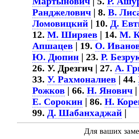
Мартынович
| 5.
Р. Ашу
Ранджелович
| 8.
В. Лис
Ломовицкий
| 10.
Д. Ев
12.
М. Ширяев
| 14.
М. 
Апшацев
| 19.
О. Ивано
Ю. Дюпин
| 23.
Р. Безру
26. У. Дрезгич | 27.
А. Г
33.
У. Рахмоналиев
| 44.
Рожков
| 66.
Н. Янович
|
Е. Сорокин
| 86.
Н. Коре
99.
Д. Шабанхаджай
|
Для ваших зам