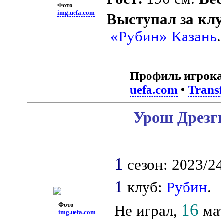
Фото
img.uefa.com
Выступал за кл
«Рубин» Казань
.
Профиль игрока
uefa.com
•
Trans
Урош Дрезги
1
сезон: 2023/24
1
клуб:
Рубин
.
16
Фото
Не играл,
мат
img.uefa.com